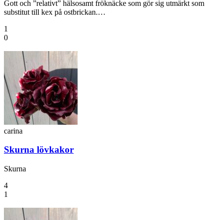
Gott och ”relativt” hälsosamt fröknäcke som gör sig utmärkt som
substitut till kex på ostbrickan.…
1
0
carina
Skurna lövkakor
Skurna
4
1