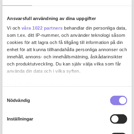
Ansvarsfull användning av dina uppgifter
Vi och
våra 1022 partners
behandlar din personliga data,
som t.ex. ditt IP-nummer, och använder teknologi såsom
cookies för att lagra och få tillgång till information på din
Fler recept
enhet för att kunna tillhandahålla personliga annonser och
innehåll, annons- och innehållsmätning, åskådarinsikter
och produktutveckling. Du kan själv välja vilka som får
n
nilma65
använda din data och i vilka syften.
Fiskgratäng med kräftstjärtar och tomatsås
Med din tillåtelse skulle vi även vilja:
Samla in information om din geografiska plats
Med det här receptet går det inte att misslyckas med fisken.
Samtyckesval
Nödvändig
som kan ha en noggrannhet på upp till flera meter
0
Identifiera din enhet genom att aktivt skanna den
0
för specifika kännetecken (fingeravtryck)
Inställningar
t
Ta reda på mer om hur dina personliga uppgifter
topchef1972
behandlas och ställ in dina preferenser i
detaljsektionen
.