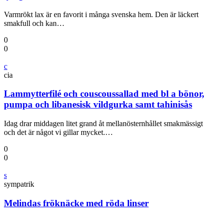
Varmrökt lax är en favorit i många svenska hem. Den är läckert
smakfull och kan…
0
0
c
cia
Lammytterfilé och couscoussallad med bl a bönor,
pumpa och libanesisk vildgurka samt tahinisås
Idag drar middagen litet grand åt mellanösternhållet smakmässigt
och det är något vi gillar mycket.…
0
0
s
sympatrik
Melindas fröknäcke med röda linser