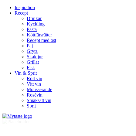
Inspiration
Recept
Drinkar
Kyckling
Pasta
Köttfärsrätter
Recept med ost
Paj
Gryta
Skaldjur
Grillat
Fisk
Vin & Sprit
Rött vin
Vitt vin
Mousserande
Rosévin
Smaksatt vin
Sprit