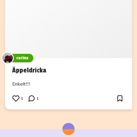
carina
Äppeldricka
Enkelt!!!
1
1