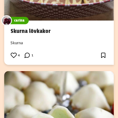
carina
Skurna lövkakor
Skurna
4
1