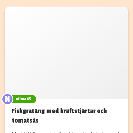
N
nilma65
Fiskgratäng med kräftstjärtar och
tomatsås