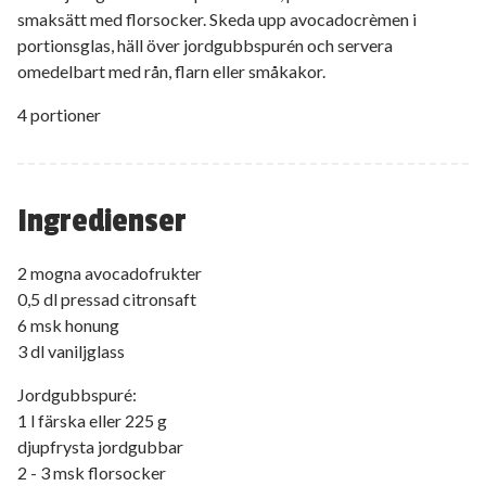
smaksätt med florsocker. Skeda upp avocadocrèmen i
portionsglas, häll över jordgubbspurén och servera
omedelbart med rån, flarn eller småkakor.
4 portioner
Ingredienser
2 mogna avocadofrukter
0,5 dl pressad citronsaft
6 msk honung
3 dl vaniljglass
Jordgubbspuré:
1 l färska eller 225 g
djupfrysta jordgubbar
2 - 3 msk florsocker