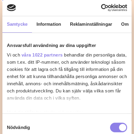
Knafeh med Mascarpone
Mellan Österns delikata bakverk gjord med
Samtycke
Information
Reklaminställningar
Om
marscapone
Ansvarsfull användning av dina uppgifter
1
0
Vi och
våra 1022 partners
behandlar din personliga data,
som t.ex. ditt IP-nummer, och använder teknologi såsom
cookies för att lagra och få tillgång till information på din
enhet för att kunna tillhandahålla personliga annonser och
innehåll, annons- och innehållsmätning, åskådarinsikter
och produktutveckling. Du kan själv välja vilka som får
använda din data och i vilka syften.
Med din tillåtelse skulle vi även vilja:
Samla in information om din geografiska plats
Samtyckesval
Nödvändig
som kan ha en noggrannhet på upp till flera meter