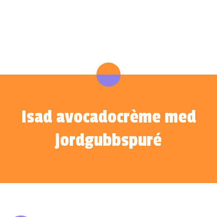
Isad avocadocrème med
jordgubbspuré