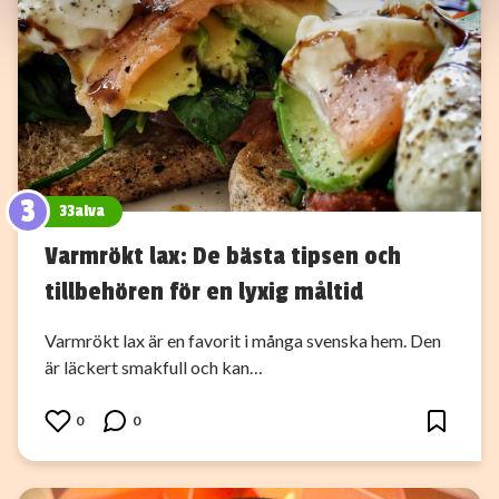
information som du har tillhandahållit eller som de har
samlat in när du har använt deras tjänster.
3
33alva
Varmrökt lax: De bästa tipsen och
tillbehören för en lyxig måltid
Varmrökt lax är en favorit i många svenska hem. Den
är läckert smakfull och kan…
0
0