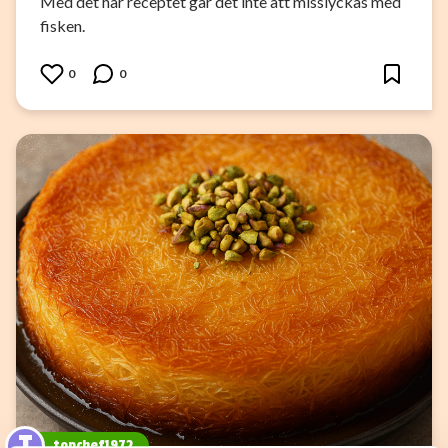
Med det här receptet går det inte att misslyckas med
fisken.
0
0
T
topchef1972