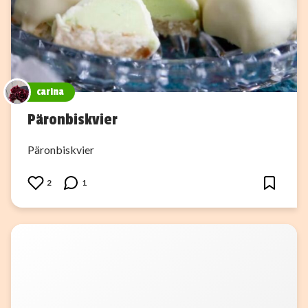
carina
Päronbiskvier
Päronbiskvier
2
1