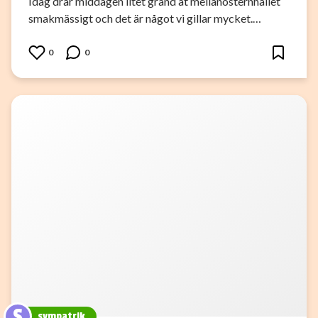
Idag drar middagen litet grand åt mellanösternhållet
smakmässigt och det är något vi gillar mycket.…
0
0
S
sympatrik