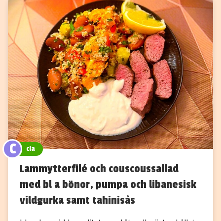
C
cia
Lammytterfilé och couscoussallad
med bl a bönor, pumpa och libanesisk
vildgurka samt tahinisås