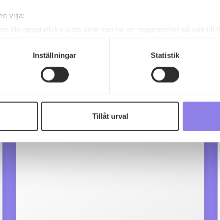
Manuel Formigo Finca Teira
n vilja:
Ribeiro
om din geografiska plats som kan ha en noggrannhet på upp till f
genom att aktivt skanna den för specifika kännetecken (fingeravt
köp 149 kr
rsonliga uppgifter behandlas och ställ in dina preferenser i
deta
Inställningar
Statistik
ke när som helst från cookie-förklaringen.
0
0
 information om alkoholdrycker.
För besök på denna webbplat
 webbplatsen intygar du att du är 25 år eller äldre.
Tillåt urval
e för att anpassa innehållet och annonserna till användarna, tillh
vår trafik. Vi vidarebefordrar även sådana identifierare och anna
nnons- och analysföretag som vi samarbetar med. Dessa kan i sin
har tillhandahållit eller som de har samlat in när du har använt 