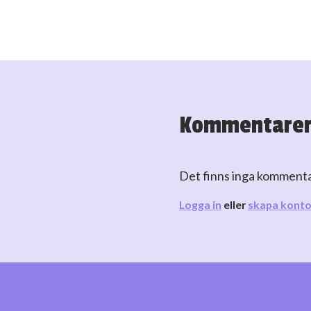
Kommentare
Det finns inga komment
Logga in
eller
skapa kont