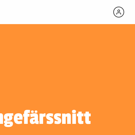
ngefärssnitt