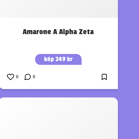
Amarone A Alpha Zeta
köp 249 kr
0
0