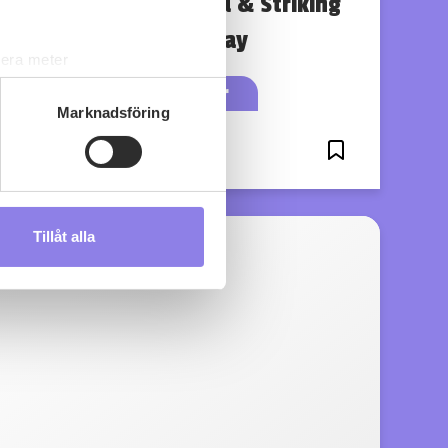
Casa Vinironia Bold & Striking
Chardonnay
lera meter
ryck)
köp 99 kr
ljsektionen
. Du kan ändra
Marknadsföring
0
0
s måste du därför vara 25 år
Tillåt alla
andahålla funktioner för
n information från din enhet
 tur kombinera informationen
deras tjänster.