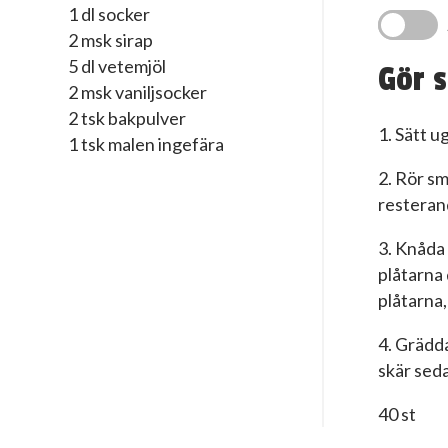
1 dl socker
2 msk sirap
5 dl vetemjöl
Gör s
2 msk vaniljsocker
2 tsk bakpulver
1. Sätt u
1 tsk malen ingefära
2. Rör sm
resterand
3. Knåda 
plåtarna
plåtarna, 
4. Grädda
skär seda
40 st