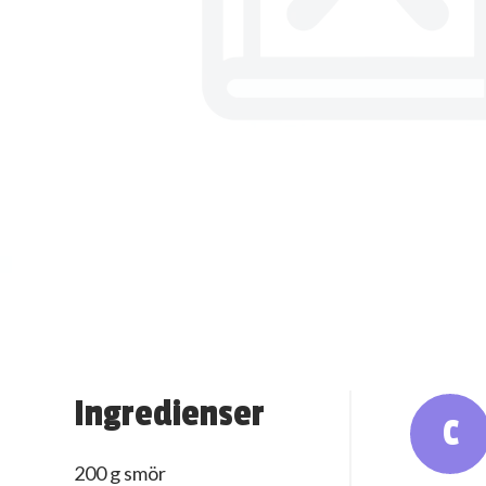
Ingredienser
C
200 g smör