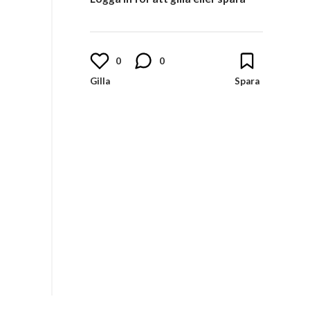
0
0
h