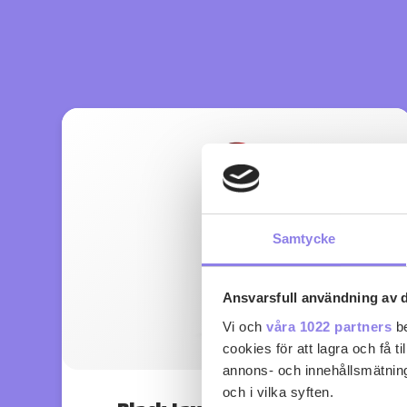
Samtycke
Ansvarsfull användning av d
Vi och
våra 1022 partners
be
cookies för att lagra och få t
annons- och innehållsmätning
och i vilka syften.