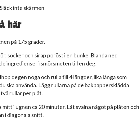
Släck inte skärmen
å här
gnen på 175 grader.
ör, socker och sirap poröst i en bunke. Blanda ned
e ingredienser i smörsmeten till en deg.
ihop degen noga och rulla till 4 längder, lika långa som
 du ska använda. Lägg rullarna på de bakpappersklädda
två rullar per plåt.
 mitt i ugnen ca 20 minuter. Låt svalna något på plåten oc
n i diagonala snitt.