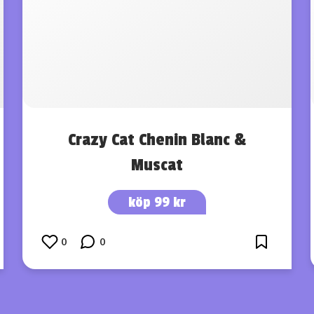
Crazy Cat Chenin Blanc &
Muscat
köp 99 kr
0
0