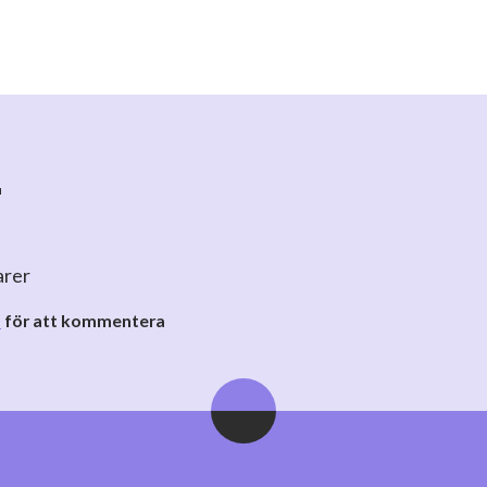
r
arer
o
för att kommentera