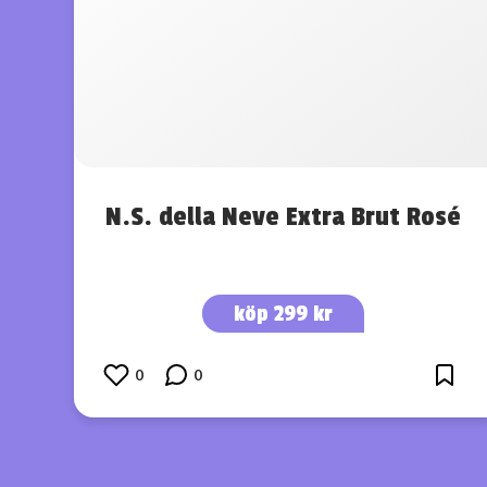
N.S. della Neve Extra Brut Rosé
köp 299 kr
0
0