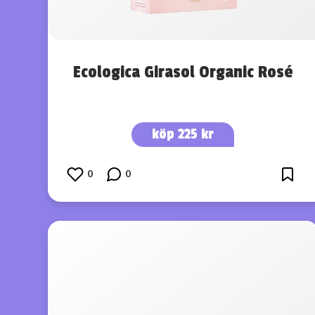
Ecologica Girasol Organic Rosé
köp 225 kr
0
0