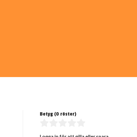
Betyg (
0
röster)
Logga in för att gilla eller spara