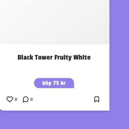
Black Tower Fruity White
köp 75 kr
0
0