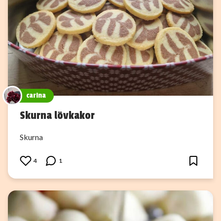
carina
Skurna lövkakor
Skurna
4
1