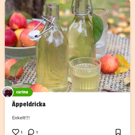
carina
Äppeldricka
Enkelt!!!
1
1