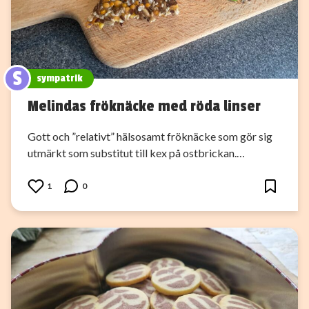
S
sympatrik
Melindas fröknäcke med röda linser
Gott och ”relativt” hälsosamt fröknäcke som gör sig
utmärkt som substitut till kex på ostbrickan.…
1
0