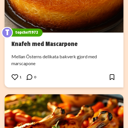
T
topchef1972
Knafeh med Mascarpone
Mellan Österns delikata bakverk gjord med
marscapone
1
0