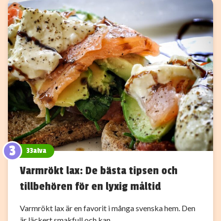
3
33alva
Varmrökt lax: De bästa tipsen och
tillbehören för en lyxig måltid
Varmrökt lax är en favorit i många svenska hem. Den
är läckert smakfull och kan…