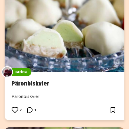
carina
Päronbiskvier
Päronbiskvier
2
1