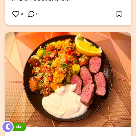
0
0
C
cia