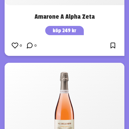
Amarone A Alpha Zeta
köp 249 kr
0
0