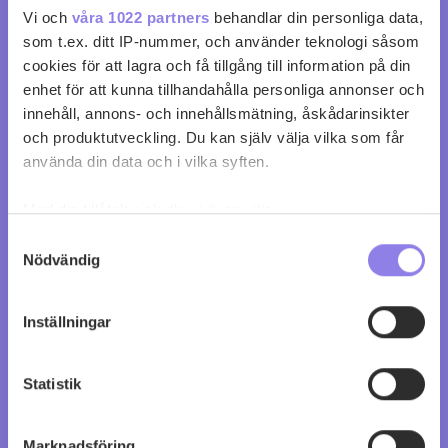
Vi och
våra 1022 partners
behandlar din personliga data,
som t.ex. ditt IP-nummer, och använder teknologi såsom
cookies för att lagra och få tillgång till information på din
enhet för att kunna tillhandahålla personliga annonser och
innehåll, annons- och innehållsmätning, åskådarinsikter
och produktutveckling. Du kan själv välja vilka som får
använda din data och i vilka syften.
Crazy Cat Chenin Blanc & Muscat
Med din tillåtelse skulle vi även vilja:
köp 99 kr
Samla in information om din geografiska plats
Samtyckesval
Nödvändig
som kan ha en noggrannhet på upp till flera meter
Identifiera din enhet genom att aktivt skanna den
0
0
för specifika kännetecken (fingeravtryck)
Inställningar
Ta reda på mer om hur dina personliga uppgifter
behandlas och ställ in dina preferenser i
detaljsektionen
.
Statistik
Du kan ändra eller dra tillbaka ditt samtycke när som
helst från cookie-förklaringen.
Marknadsföring