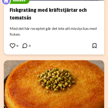
N
nilma65
Fiskgratäng med kräftstjärtar och
tomatsås
Med det här receptet går det inte att misslyckas med
fisken.
0
0