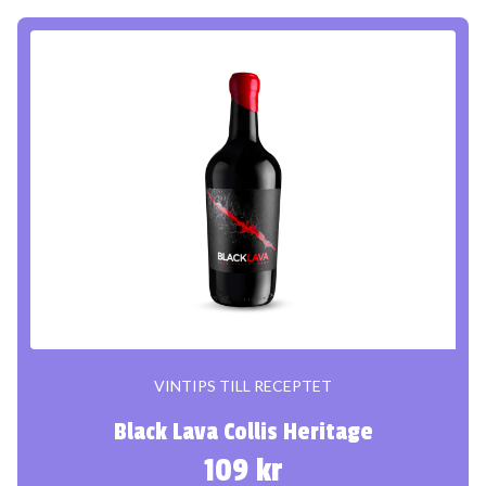
VINTIPS TILL RECEPTET
Black Lava Collis Heritage
109 kr