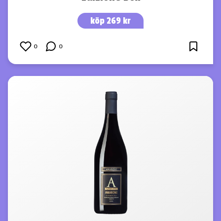
köp 269 kr
0
0