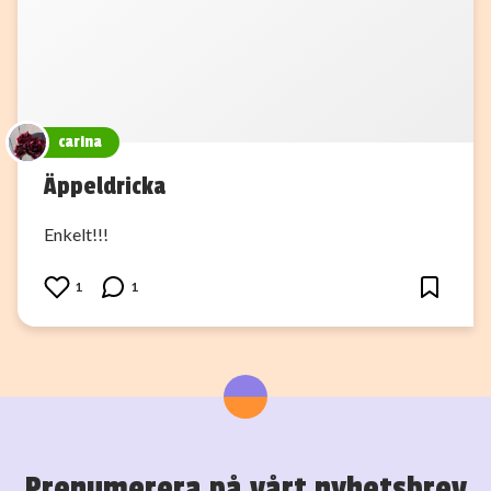
carina
Äppeldricka
Enkelt!!!
1
1
Prenumerera på vårt nyhetsbrev