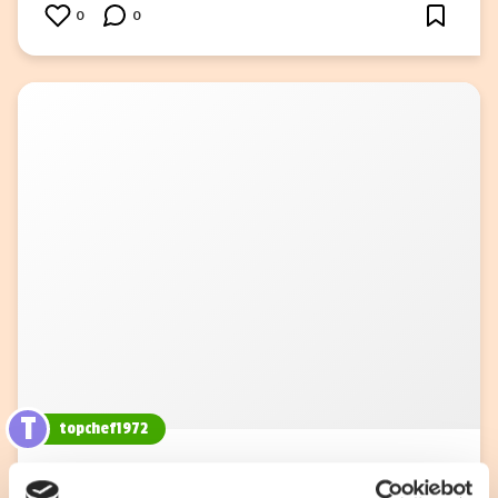
0
0
T
topchef1972
Knafeh med Mascarpone