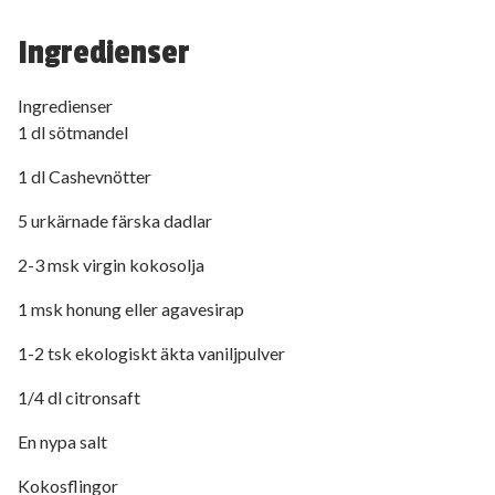
Ingredienser
Ingredienser
1 dl sötmandel
1 dl Cashevnötter
5 urkärnade färska dadlar
2-3 msk virgin kokosolja
1 msk honung eller agavesirap
1-2 tsk ekologiskt äkta vaniljpulver
1/4 dl citronsaft
En nypa salt
Kokosflingor