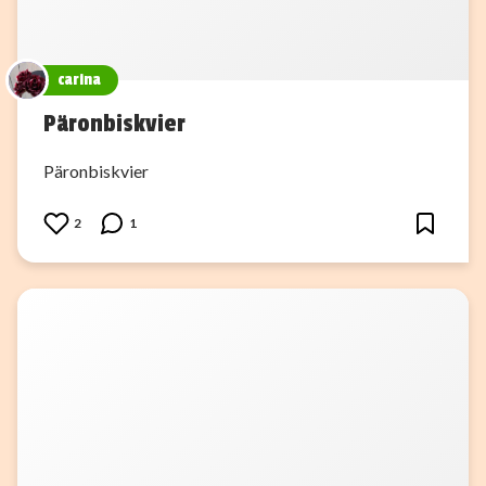
carina
Päronbiskvier
Päronbiskvier
2
1