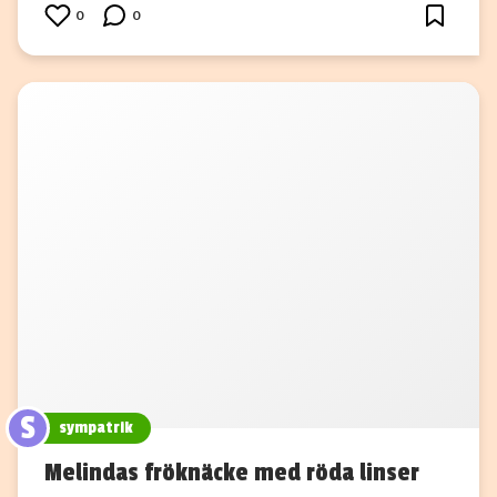
0
0
S
sympatrik
Melindas fröknäcke med röda linser