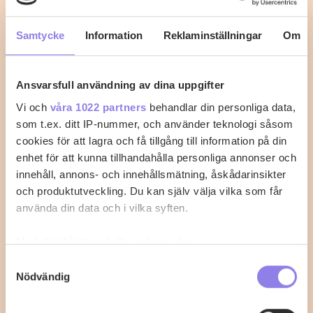
Mellan Österns delikata bakverk gjord med
marscapone
Samtycke
Information
Reklaminställningar
Om
1
0
Ansvarsfull användning av dina uppgifter
Vi och
våra 1022 partners
behandlar din personliga data,
som t.ex. ditt IP-nummer, och använder teknologi såsom
cookies för att lagra och få tillgång till information på din
enhet för att kunna tillhandahålla personliga annonser och
innehåll, annons- och innehållsmätning, åskådarinsikter
och produktutveckling. Du kan själv välja vilka som får
använda din data och i vilka syften.
Med din tillåtelse skulle vi även vilja:
Samla in information om din geografiska plats
Samtyckesval
Nödvändig
som kan ha en noggrannhet på upp till flera meter
Identifiera din enhet genom att aktivt skanna den
för specifika kännetecken (fingeravtryck)