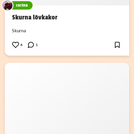
carina
Skurna lövkakor
Skurna
4
1