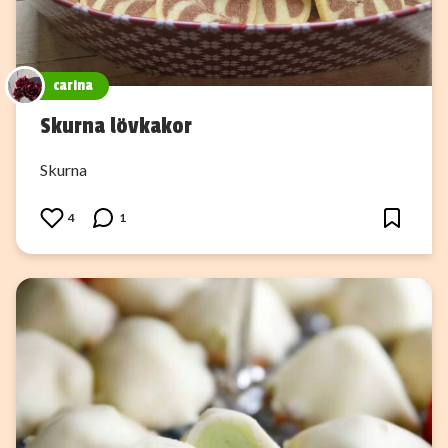
carina
Skurna lövkakor
Skurna
4
1