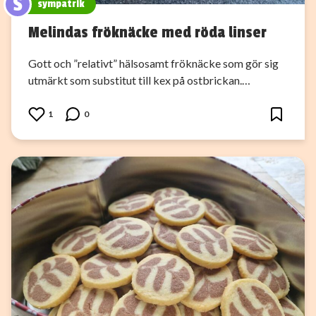
S
sympatrik
Melindas fröknäcke med röda linser
Gott och ”relativt” hälsosamt fröknäcke som gör sig
utmärkt som substitut till kex på ostbrickan.…
1
0