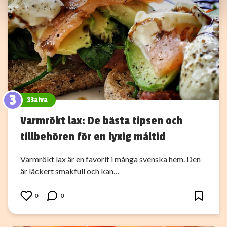
information som du har tillhandahållit eller som de har
samlat in när du har använt deras tjänster.
3
33alva
Varmrökt lax: De bästa tipsen och
tillbehören för en lyxig måltid
Varmrökt lax är en favorit i många svenska hem. Den
är läckert smakfull och kan…
0
0