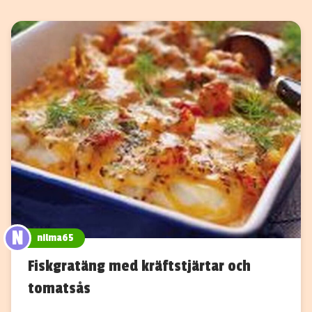
N
nilma65
Fiskgratäng med kräftstjärtar och
tomatsås