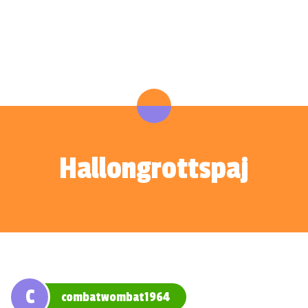
Hallongrottspaj
C
combatwombat1964