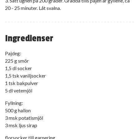
3. Sätt ugnen på 200 grader. Grädda tills pajen är gyllene, ca
20 - 25 minuter. Låt svalna.
Ingredienser
Pajdeg:
225 g smör
1,5 dl socker
1,5 tsk vaniljsocker
1 tsk bakpulver
5 dl vetemjöl
Fyllning:
500 g hallon
3 msk potatismjöl
3 msk ljus sirap
florsocker till garnering