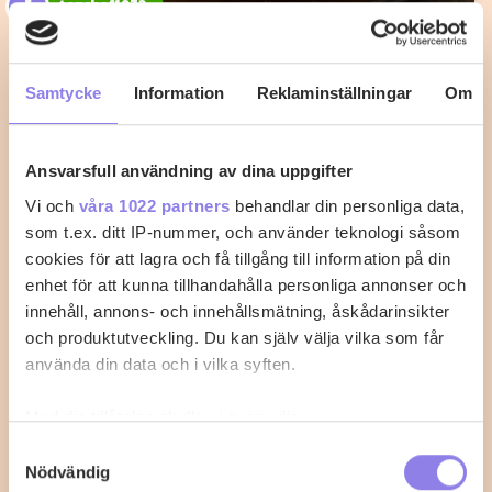
T
topchef1972
Knafeh med Mascarpone
Samtycke
Information
Reklaminställningar
Om
Mellan Österns delikata bakverk gjord med
marscapone
Ansvarsfull användning av dina uppgifter
1
0
Vi och
våra 1022 partners
behandlar din personliga data,
som t.ex. ditt IP-nummer, och använder teknologi såsom
cookies för att lagra och få tillgång till information på din
enhet för att kunna tillhandahålla personliga annonser och
innehåll, annons- och innehållsmätning, åskådarinsikter
och produktutveckling. Du kan själv välja vilka som får
använda din data och i vilka syften.
Med din tillåtelse skulle vi även vilja:
Samla in information om din geografiska plats
Samtyckesval
Nödvändig
som kan ha en noggrannhet på upp till flera meter