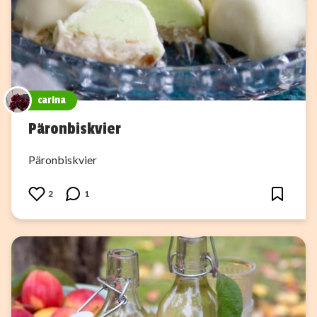
carina
Päronbiskvier
Päronbiskvier
2
1