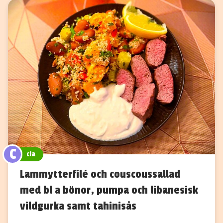
C
cia
Lammytterfilé och couscoussallad
med bl a bönor, pumpa och libanesisk
vildgurka samt tahinisås