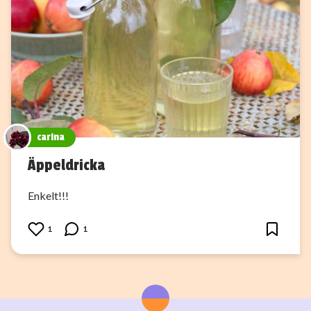
carina
Äppeldricka
Enkelt!!!
1
1