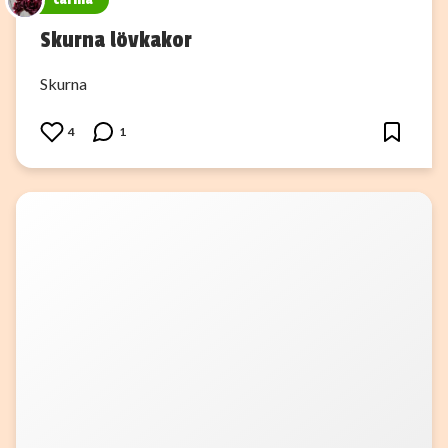
Skurna lövkakor
Skurna
4
1