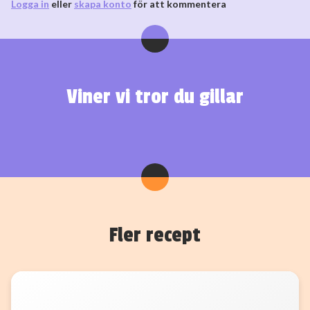
Logga in
eller
skapa konto
för att kommentera
Viner vi tror du gillar
Fler recept