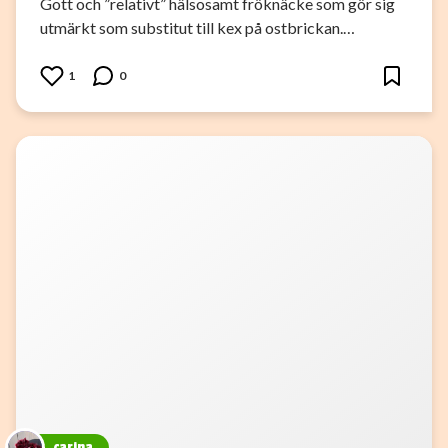
Gott och ”relativt” hälsosamt fröknäcke som gör sig
utmärkt som substitut till kex på ostbrickan.…
1
0
carina