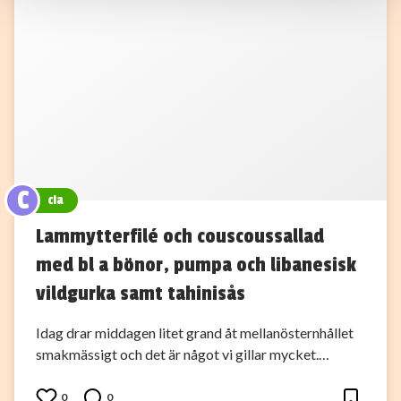
C
cia
Lammytterfilé och couscoussallad
med bl a bönor, pumpa och libanesisk
vildgurka samt tahinisås
Idag drar middagen litet grand åt mellanösternhållet
smakmässigt och det är något vi gillar mycket.…
0
0