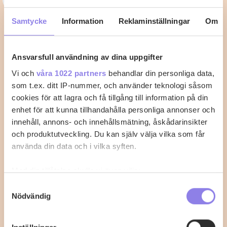
Kycklingklubba i ugn – Så lyckas du
Samtycke
Information
Reklaminställningar
Om
med perfekt tillagning
Ansvarsfull användning av dina uppgifter
När du vill laga kycklingklubba i ugn är det viktigt att
känna till rätt temperatur…
Vi och
våra 1022 partners
behandlar din personliga data,
som t.ex. ditt IP-nummer, och använder teknologi såsom
2
0
cookies för att lagra och få tillgång till information på din
enhet för att kunna tillhandahålla personliga annonser och
innehåll, annons- och innehållsmätning, åskådarinsikter
och produktutveckling. Du kan själv välja vilka som får
använda din data och i vilka syften.
Med din tillåtelse skulle vi även vilja:
Samla in information om din geografiska plats
Samtyckesval
Nödvändig
som kan ha en noggrannhet på upp till flera meter
Identifiera din enhet genom att aktivt skanna den
för specifika kännetecken (fingeravtryck)