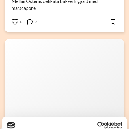
Mellan Österns delikata bakverk gjord med
marscapone
1
0
3
33alva