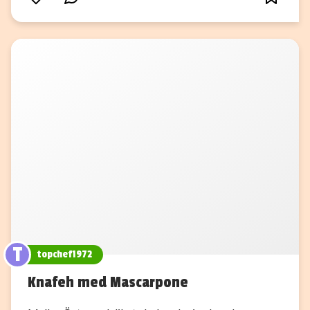
T
topchef1972
Knafeh med Mascarpone