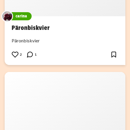
carina
Päronbiskvier
Päronbiskvier
2
1