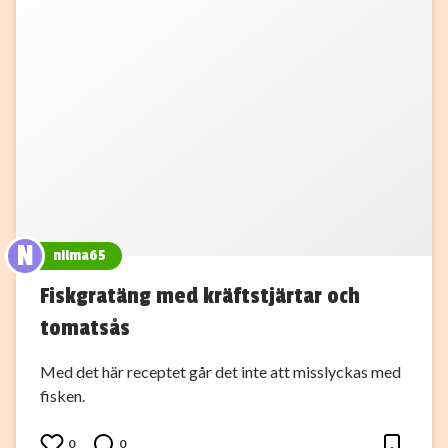
N
nilma65
Fiskgratäng med kräftstjärtar och
tomatsås
Med det här receptet går det inte att misslyckas med
fisken.
0
0