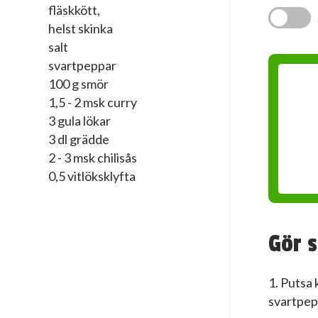
fläskkött,
helst skinka
salt
svartpeppar
100 g smör
1,5 - 2 msk curry
3 gula lökar
3 dl grädde
2 - 3 msk chilisås
0,5 vitlöksklyfta
Gör s
1. Putsa 
svartpepp