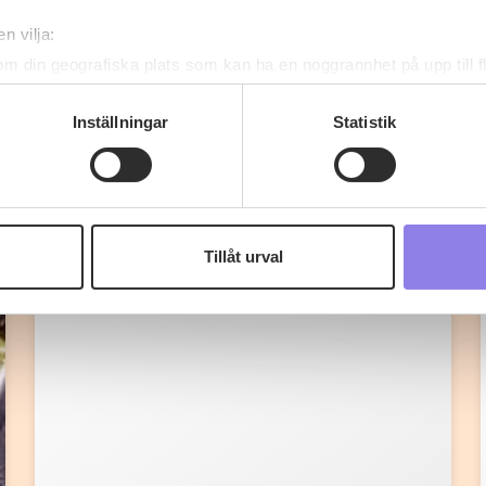
n vilja:
om din geografiska plats som kan ha en noggrannhet på upp till f
genom att aktivt skanna den för specifika kännetecken (fingeravt
rsonliga uppgifter behandlas och ställ in dina preferenser i
deta
Inställningar
Statistik
Fler recept
ke när som helst från cookie-förklaringen.
 information om alkoholdrycker.
För besök på denna webbplat
 webbplatsen intygar du att du är 25 år eller äldre.
Tillåt urval
e för att anpassa innehållet och annonserna till användarna, tillh
vår trafik. Vi vidarebefordrar även sådana identifierare och anna
nnons- och analysföretag som vi samarbetar med. Dessa kan i sin
har tillhandahållit eller som de har samlat in när du har använt 