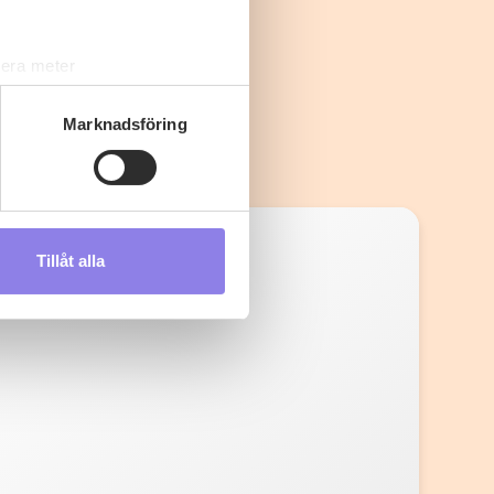
lera meter
ryck)
ljsektionen
. Du kan ändra
Marknadsföring
s måste du därför vara 25 år
Tillåt alla
andahålla funktioner för
n information från din enhet
 tur kombinera informationen
deras tjänster.