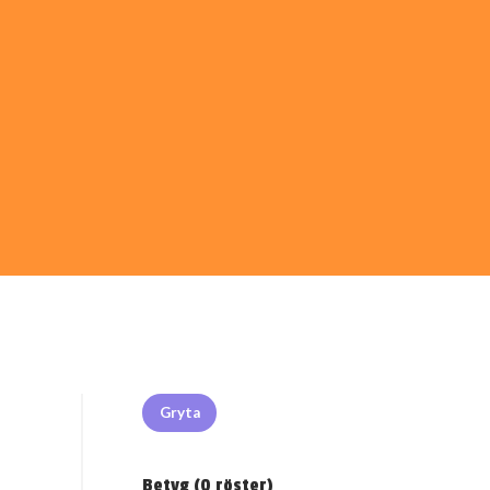
Gryta
Betyg (
0
röster)