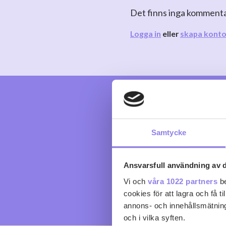
Det finns inga komment
Logga in
eller
skapa kont
Samtycke
Ansvarsfull användning av d
Vi och
våra 1022 partners
be
cookies för att lagra och få t
annons- och innehållsmätning
och i vilka syften.