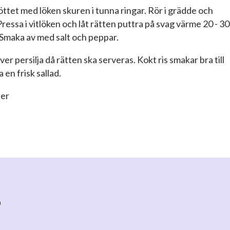
öttet med löken skuren i tunna ringar. Rör i grädde och
 Pressa i vitlöken och låt rätten puttra på svag värme 20 - 30
 Smaka av med salt och peppar.
över persilja då rätten ska serveras. Kokt ris smakar bra till
 en frisk sallad.
ner
r