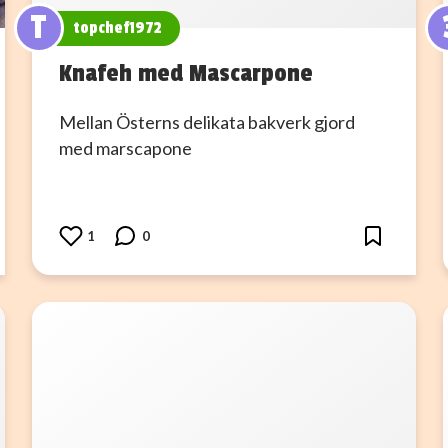
T
topchef1972
Knafeh med Mascarpone
Mellan Österns delikata bakverk gjord
med marscapone
1
0