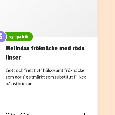
S
sympatrik
Melindas fröknäcke med röda
linser
Gott och ”relativt” hälsosamt fröknäcke
som gör sig utmärkt som substitut till kex
på ostbrickan.…