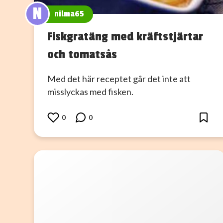
N
nilma65
Fiskgratäng med kräftstjärtar
och tomatsås
Med det här receptet går det inte att
misslyckas med fisken.
0
0