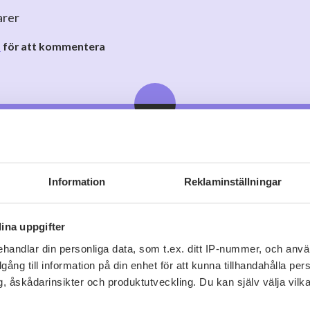
arer
o
för att kommentera
Information
Reklaminställningar
Viner vi tror du gillar
ina uppgifter
handlar din personliga data, som t.ex. ditt IP-nummer, och anv
illgång till information på din enhet för att kunna tillhandahålla pe
, åskådarinsikter och produktutveckling. Du kan själv välja vilk