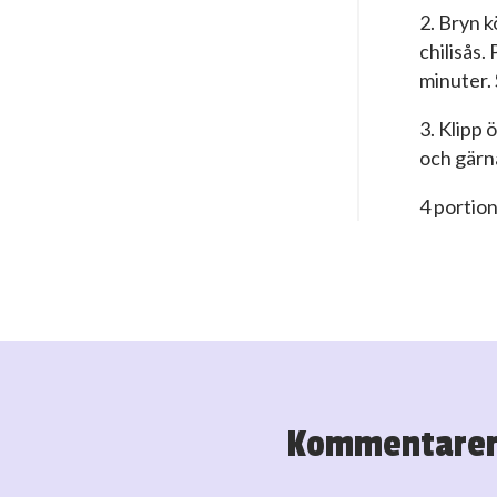
2. Bryn k
chilisås.
minuter.
3. Klipp 
och gärna
4 portio
Kommentare