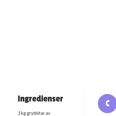
Ingredienser
C
1 kg grytbitar av