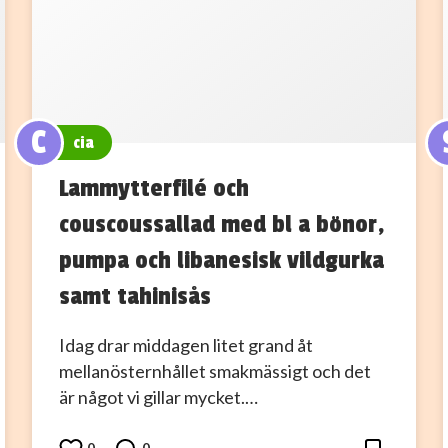
C
cia
Lammytterfilé och
couscoussallad med bl a bönor,
pumpa och libanesisk vildgurka
samt tahinisås
Idag drar middagen litet grand åt
mellanösternhållet smakmässigt och det
är något vi gillar mycket.…