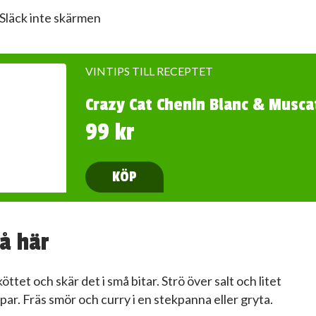
Släck inte skärmen
VINTIPS TILL RECEPTET
Crazy Cat Chenin Blanc & Musca
99 kr
KÖP
å här
köttet och skär det i små bitar. Strö över salt och litet
ar. Fräs smör och curry i en stekpanna eller gryta.