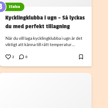
3
33alva
Kycklingklubba i ugn – Så lyckas
du med perfekt tillagning
När du vill laga kycklingklubba i ugn är det
viktigt att känna till rätt temperatur…
2
0