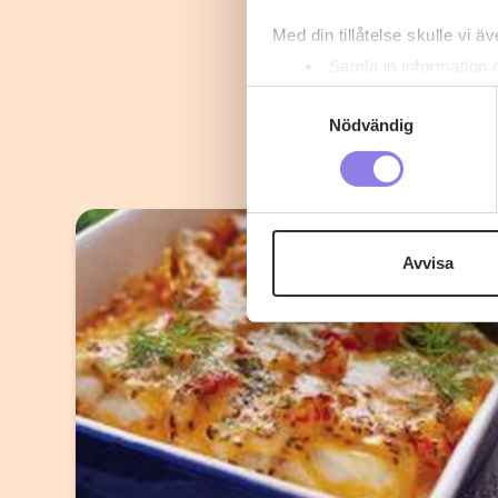
Med din tillåtelse skulle vi äve
Samla in information 
Identifiera din enhet 
Samtyckesval
Ta reda på mer om hur dina pe
Nödvändig
eller dra tillbaka ditt samtyc
Denna webbplats innehåller
eller äldre. Genom att besöka
Avvisa
Vi använder enhetsidentifierar
sociala medier och analysera 
till de sociala medier och a
med annan information som du 