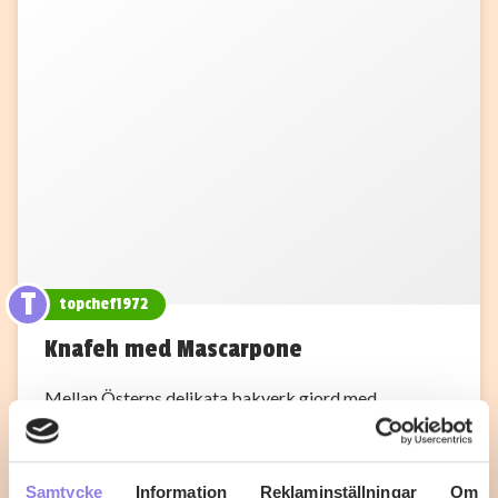
T
topchef1972
Knafeh med Mascarpone
Mellan Österns delikata bakverk gjord med
marscapone
1
0
Samtycke
Information
Reklaminställningar
Om