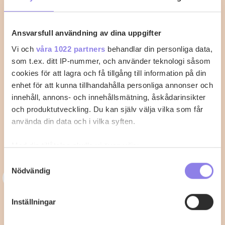
Ansvarsfull användning av dina uppgifter
Vi och
våra 1022 partners
behandlar din personliga data,
som t.ex. ditt IP-nummer, och använder teknologi såsom
cookies för att lagra och få tillgång till information på din
enhet för att kunna tillhandahålla personliga annonser och
innehåll, annons- och innehållsmätning, åskådarinsikter
och produktutveckling. Du kan själv välja vilka som får
använda din data och i vilka syften.
Med din tillåtelse skulle vi även vilja:
Samla in information om din geografiska plats
Samtyckesval
Nödvändig
som kan ha en noggrannhet på upp till flera meter
3
33alva
Identifiera din enhet genom att aktivt skanna den
för specifika kännetecken (fingeravtryck)
Kycklingklubba i ugn – Så lyckas du
Inställningar
Ta reda på mer om hur dina personliga uppgifter
med perfekt tillagning
behandlas och ställ in dina preferenser i
detaljsektionen
.