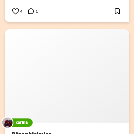
4
1
carina