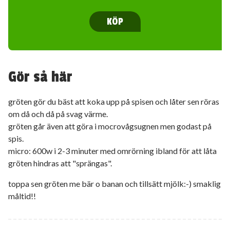
KÖP
Gör så här
gröten gör du bäst att koka upp på spisen och låter sen röras
om då och då på svag värme.
gröten går även att göra i mocrovågsugnen men godast på
spis.
micro: 600w i 2-3 minuter med omrörning ibland för att låta
gröten hindras att "sprängas".
toppa sen gröten me bär o banan och tillsätt mjölk:-) smaklig
måltid!!