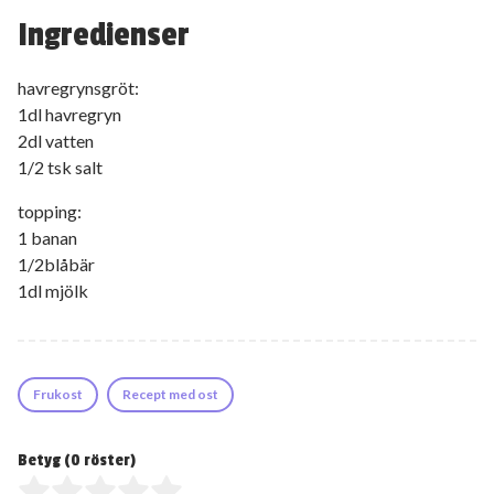
Ingredienser
havregrynsgröt:
1dl havregryn
2dl vatten
1/2 tsk salt
topping:
1 banan
1/2blåbär
1dl mjölk
Frukost
Recept med ost
Betyg (
0
röster)