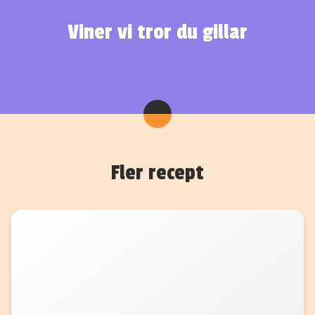
Viner vi tror du gillar
Fler recept