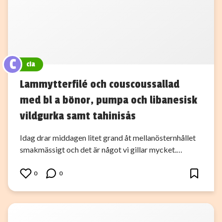
C
cia
Lammytterfilé och couscoussallad
med bl a bönor, pumpa och libanesisk
vildgurka samt tahinisås
Idag drar middagen litet grand åt mellanösternhållet
smakmässigt och det är något vi gillar mycket.…
0
0