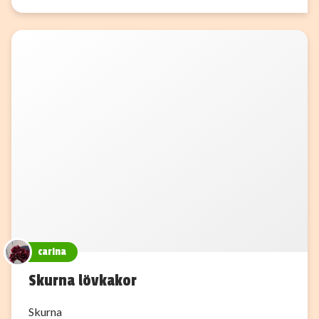
carina
Skurna lövkakor
Skurna