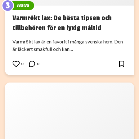
3
33alva
Varmrökt lax: De bästa tipsen och
tillbehören för en lyxig måltid
Varmrökt lax är en favorit i många svenska hem. Den
är läckert smakfull och kan…
0
0