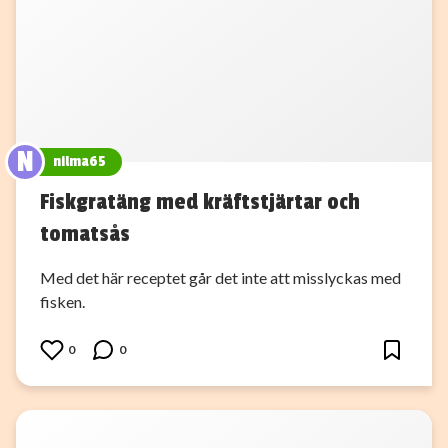
N
nilma65
Fiskgratäng med kräftstjärtar och
tomatsås
Med det här receptet går det inte att misslyckas med
fisken.
0
0