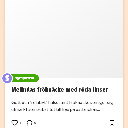
S
sympatrik
Melindas fröknäcke med röda linser
Gott och ”relativt” hälsosamt fröknäcke som gör sig
utmärkt som substitut till kex på ostbrickan.…
1
0