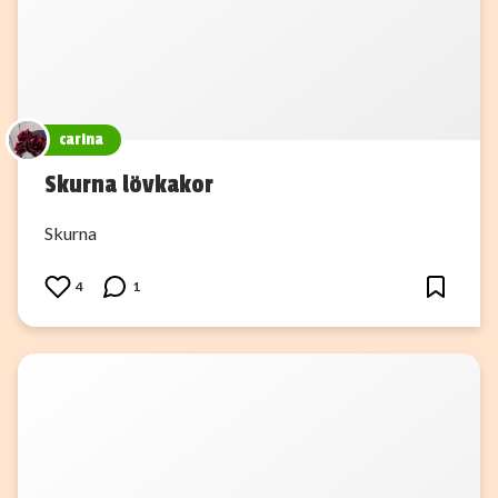
carina
Skurna lövkakor
Skurna
4
1