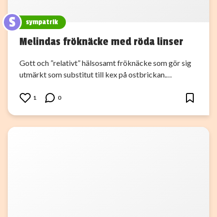
S
sympatrik
Melindas fröknäcke med röda linser
Gott och ”relativt” hälsosamt fröknäcke som gör sig
utmärkt som substitut till kex på ostbrickan.…
1
0