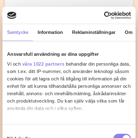
T
topchef1972
Knafeh med Mascarpone
Samtycke
Information
Reklaminställningar
Om
Mellan Österns delikata bakverk gjord med
marscapone
Ansvarsfull användning av dina uppgifter
1
0
Vi och
våra 1022 partners
behandlar din personliga data,
som t.ex. ditt IP-nummer, och använder teknologi såsom
cookies för att lagra och få tillgång till information på din
enhet för att kunna tillhandahålla personliga annonser och
innehåll, annons- och innehållsmätning, åskådarinsikter
och produktutveckling. Du kan själv välja vilka som får
använda din data och i vilka syften.
Med din tillåtelse skulle vi även vilja:
Samla in information om din geografiska plats
Samtyckesval