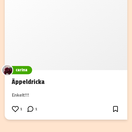
carina
Äppeldricka
Enkelt!!!
1
1