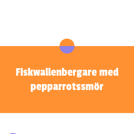
Fiskwallenbergare med
pepparrotssmör