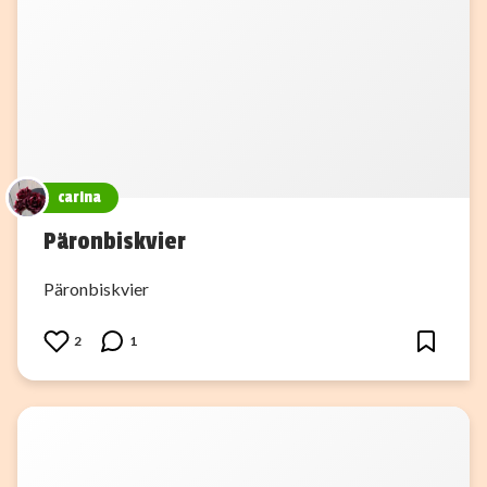
carina
Päronbiskvier
Päronbiskvier
2
1