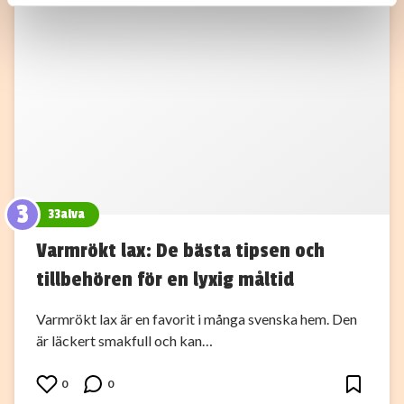
Dessa kan i sin tur kombinera informationen med annan
information som du har tillhandahållit eller som de har
samlat in när du har använt deras tjänster.
3
33alva
Varmrökt lax: De bästa tipsen och
tillbehören för en lyxig måltid
Varmrökt lax är en favorit i många svenska hem. Den
är läckert smakfull och kan…
0
0