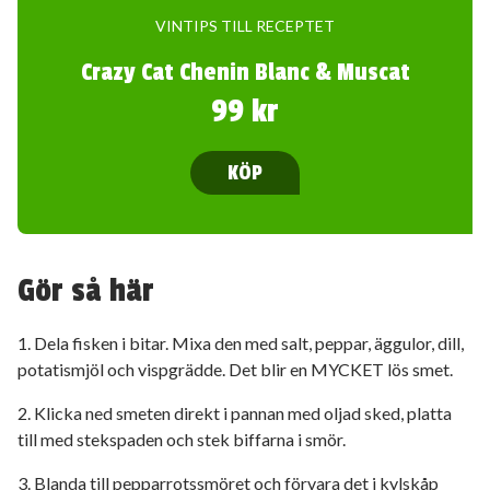
VINTIPS TILL RECEPTET
Crazy Cat Chenin Blanc & Muscat
99 kr
KÖP
Gör så här
1. Dela fisken i bitar. Mixa den med salt, peppar, äggulor, dill,
potatismjöl och vispgrädde. Det blir en MYCKET lös smet.
2. Klicka ned smeten direkt i pannan med oljad sked, platta
till med stekspaden och stek biffarna i smör.
3. Blanda till pepparrotssmöret och förvara det i kylskåp