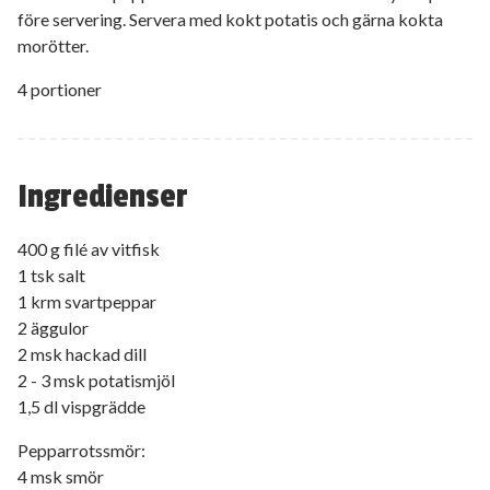
före servering. Servera med kokt potatis och gärna kokta
morötter.
4 portioner
Ingredienser
400 g filé av vitfisk
1 tsk salt
1 krm svartpeppar
2 äggulor
2 msk hackad dill
2 - 3 msk potatismjöl
1,5 dl vispgrädde
Pepparrotssmör:
4 msk smör