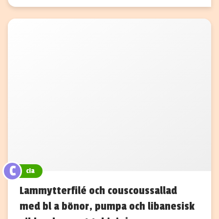
C
cia
Lammytterfilé och couscoussallad
med bl a bönor, pumpa och libanesisk