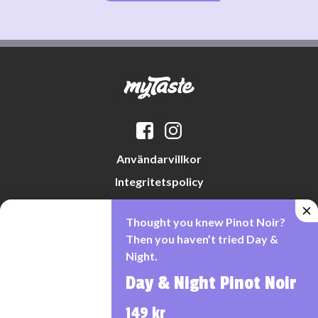
Användarvillkor
Integritetspolicy
Datapreferenser
Thought you knew Pinot Noir?
Cookiepolicy
Then you haven’t tried Day &
Night.
Day & Night Pinot Noir
Denna webbplats drivs av Vinklubben i Norden AB
© 2026 mytaste.se
149 kr