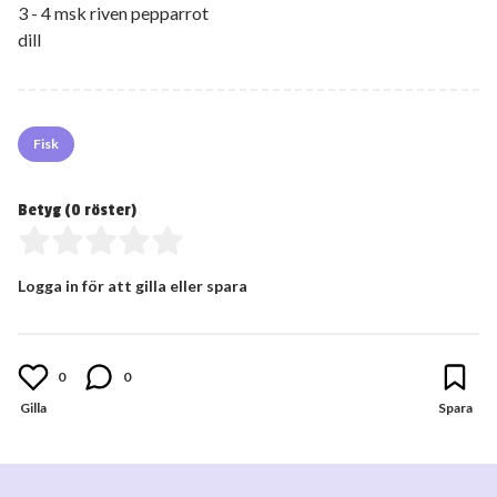
3 - 4 msk riven pepparrot
dill
Fisk
Betyg (
0
röster)
Logga in för att gilla eller spara
0
0