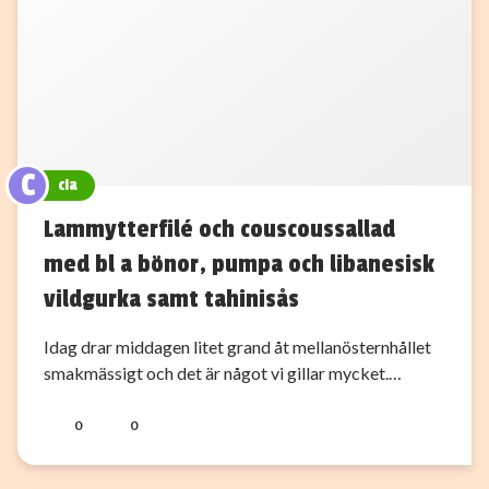
C
cia
Lammytterfilé och couscoussallad
med bl a bönor, pumpa och libanesisk
vildgurka samt tahinisås
Idag drar middagen litet grand åt mellanösternhållet
smakmässigt och det är något vi gillar mycket.…
0
0