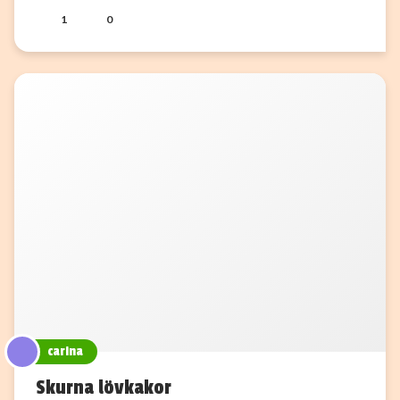
1
0
carina
Skurna lövkakor