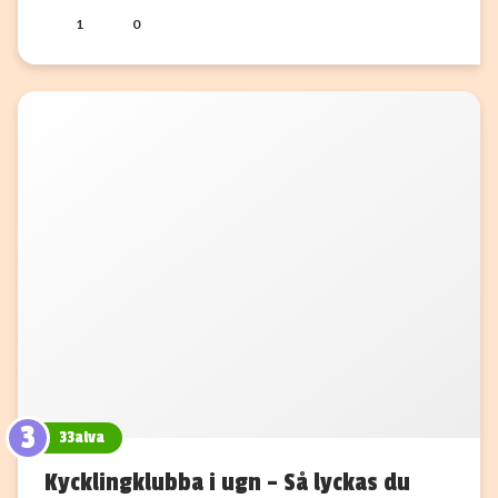
1
0
3
33alva
Kycklingklubba i ugn – Så lyckas du