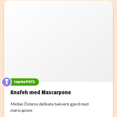
T
topchef1972
Knafeh med Mascarpone
Mellan Österns delikata bakverk gjord med
marscapone