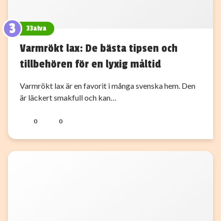
3
33alva
Varmrökt lax: De bästa tipsen och
tillbehören för en lyxig måltid
Varmrökt lax är en favorit i många svenska hem. Den
är läckert smakfull och kan…
0
0