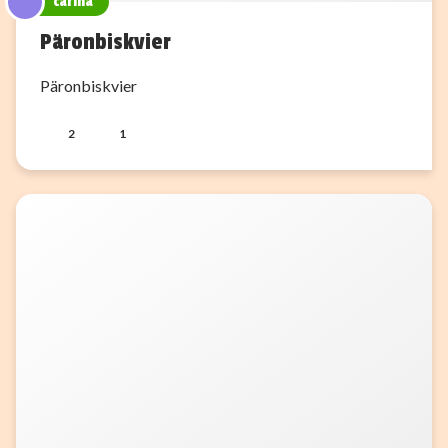
carina
Päronbiskvier
Päronbiskvier
2
1