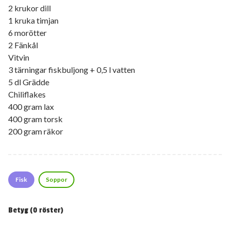
2 krukor dill
1 kruka timjan
6 morötter
2 Fänkål
Vitvin
3 tärningar fiskbuljong + 0,5 l vatten
5 dl Grädde
Chiliflakes
400 gram lax
400 gram torsk
200 gram räkor
Fisk
Soppor
Betyg (
0
röster)