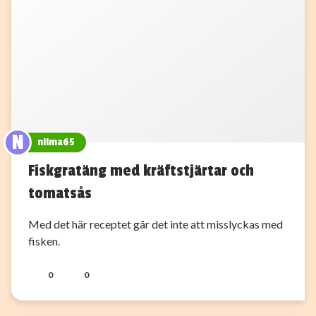
N
nilma65
Fiskgratäng med kräftstjärtar och
tomatsås
Med det här receptet går det inte att misslyckas med
fisken.
0
0