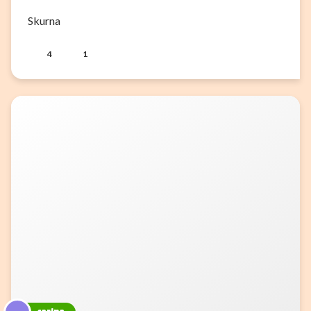
Skurna
4
1