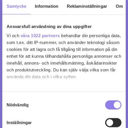
Samtycke
Information
Reklaminställningar
Om
Ansvarsfull användning av dina uppgifter
Vi och
våra 1022 partners
behandlar din personliga data,
som t.ex. ditt IP-nummer, och använder teknologi såsom
cookies för att lagra och få tillgång till information på din
enhet för att kunna tillhandahålla personliga annonser och
innehåll, annons- och innehållsmätning, åskådarinsikter
och produktutveckling. Du kan själv välja vilka som får
använda din data och i vilka syften.
Med din tillåtelse skulle vi även vilja:
Samla in information om din geografiska plats
Samtyckesval
Nödvändig
som kan ha en noggrannhet på upp till flera meter
Identifiera din enhet genom att aktivt skanna den
för specifika kännetecken (fingeravtryck)
Inställningar
Ta reda på mer om hur dina personliga uppgifter