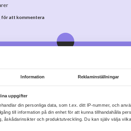
arer
o
för att kommentera
Viner vi tror du gillar
Information
Reklaminställningar
ina uppgifter
handlar din personliga data, som t.ex. ditt IP-nummer, och anv
illgång till information på din enhet för att kunna tillhandahålla pe
, åskådarinsikter och produktutveckling. Du kan själv välja vilk