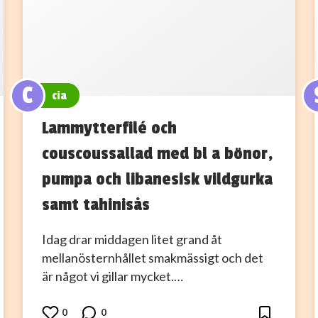
C
cia
Lammytterfilé och
couscoussallad med bl a bönor,
pumpa och libanesisk vildgurka
samt tahinisås
Idag drar middagen litet grand åt
mellanösternhållet smakmässigt och det
är något vi gillar mycket.…
0
0