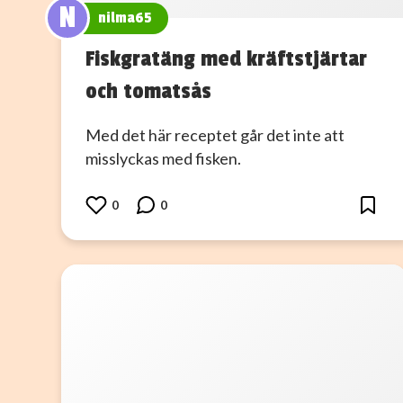
N
nilma65
Fiskgratäng med kräftstjärtar
och tomatsås
Med det här receptet går det inte att
misslyckas med fisken.
0
0