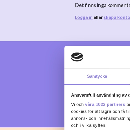
Det finns inga komment
Logga in
eller
skapa kont
Samtycke
Ansvarsfull användning av d
Vi och
våra 1022 partners
be
cookies för att lagra och få t
annons- och innehållsmätning
och i vilka syften.