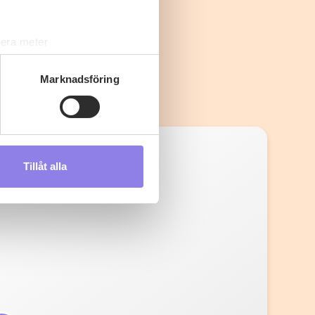
lera meter
ryck)
ljsektionen
. Du kan ändra
Marknadsföring
s måste du därför vara 25 år
Tillåt alla
andahålla funktioner för
n information från din enhet
 tur kombinera informationen
deras tjänster.