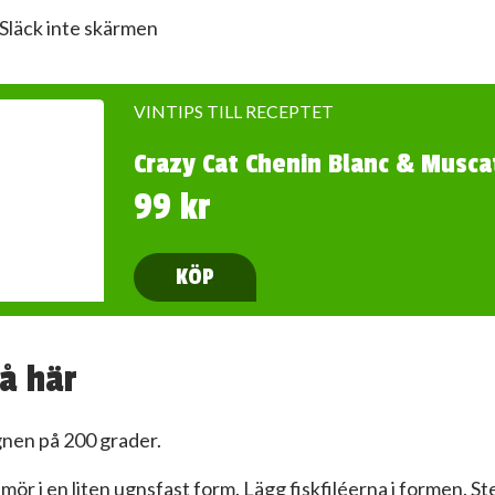
Släck inte skärmen
VINTIPS TILL RECEPTET
Crazy Cat Chenin Blanc & Musca
99 kr
KÖP
å här
gnen på 200 grader.
smör i en liten ugnsfast form. Lägg fiskfiléerna i formen. St