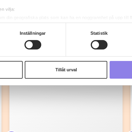
n vilja:
om din geografiska plats som kan ha en noggrannhet på upp till f
genom att aktivt skanna den för specifika kännetecken (fingeravt
Fler recept
rsonliga uppgifter behandlas och ställ in dina preferenser i
deta
Inställningar
Statistik
ke när som helst från cookie-förklaringen.
 information om alkoholdrycker.
För besök på denna webbplat
 webbplatsen intygar du att du är 25 år eller äldre.
Tillåt urval
e för att anpassa innehållet och annonserna till användarna, tillh
vår trafik. Vi vidarebefordrar även sådana identifierare och anna
nnons- och analysföretag som vi samarbetar med. Dessa kan i sin
har tillhandahållit eller som de har samlat in när du har använt 