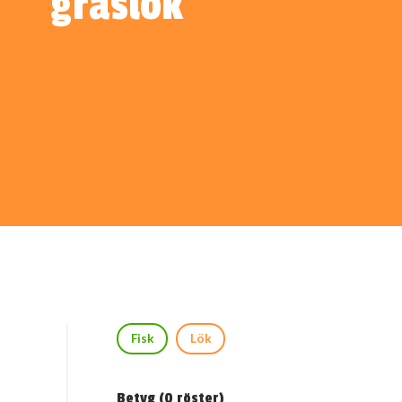
gräslök
Fisk
Lök
Betyg (
0
röster)