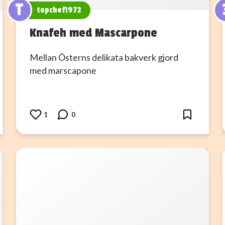
T
topchef1972
Knafeh med Mascarpone
Mellan Österns delikata bakverk gjord
med marscapone
1
0