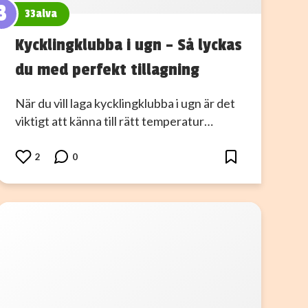
3
33alva
Kycklingklubba i ugn – Så lyckas
du med perfekt tillagning
När du vill laga kycklingklubba i ugn är det
viktigt att känna till rätt temperatur…
2
0