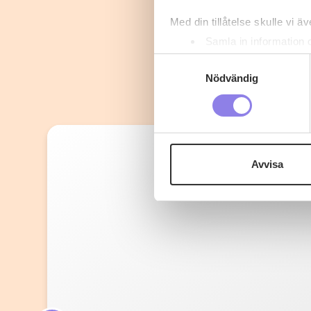
Med din tillåtelse skulle vi äve
Samla in information 
Identifiera din enhet 
Samtyckesval
Ta reda på mer om hur dina pe
Nödvändig
eller dra tillbaka ditt samtyc
Denna webbplats innehåller
eller äldre. Genom att besöka
Avvisa
Vi använder enhetsidentifierar
sociala medier och analysera 
till de sociala medier och a
med annan information som du 