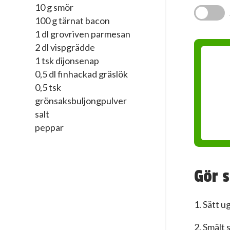
10 g smör
100 g tärnat bacon
1 dl grovriven parmesan
2 dl vispgrädde
1 tsk dijonsenap
0,5 dl finhackad gräslök
0,5 tsk
grönsaksbuljongpulver
salt
peppar
Gör s
1. Sätt u
2. Smält 