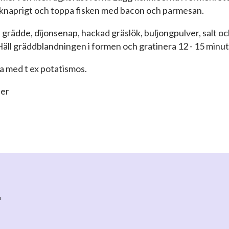
knaprigt och toppa fisken med bacon och parmesan.
 grädde, dijonsenap, hackad gräslök, buljongpulver, salt o
Häll gräddblandningen i formen och gratinera 12 - 15 minut
a med t ex potatismos.
ner
r