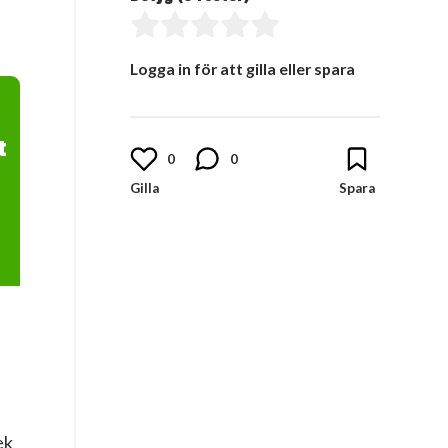
Logga in för att gilla eller spara
t
0
0
ek