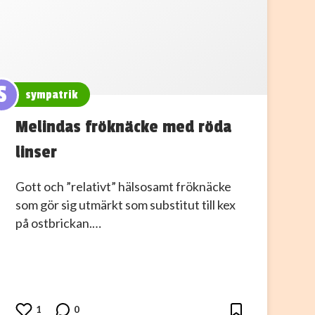
S
sympatrik
Melindas fröknäcke med röda
linser
Gott och ”relativt” hälsosamt fröknäcke
som gör sig utmärkt som substitut till kex
på ostbrickan.…
1
0