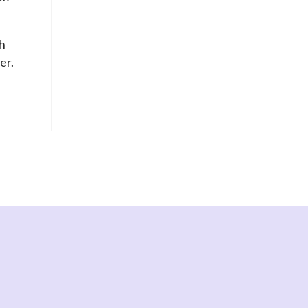
ch
er.