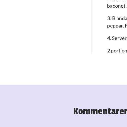
baconet 
3. Blanda
peppar. 
4. Server
2 portio
Kommentare