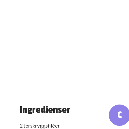
Ingredienser
C
2 torskryggsfiléer