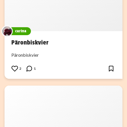
carina
Päronbiskvier
Päronbiskvier
2
1