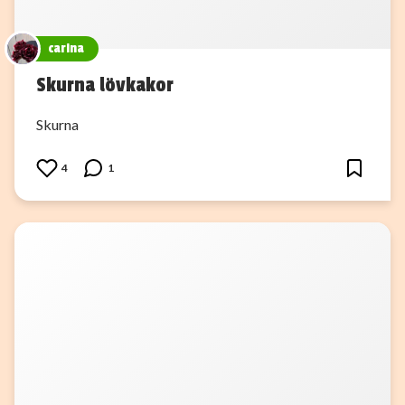
carina
Skurna lövkakor
Skurna
4
1