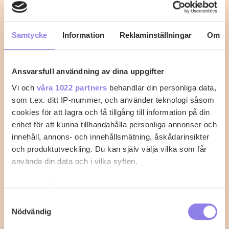
Knafeh med Mascarpone
Mellan Österns delikata bakverk gjord med
Samtycke
Information
Reklaminställningar
Om
marscapone
1
0
Ansvarsfull användning av dina uppgifter
Vi och
våra 1022 partners
behandlar din personliga data,
som t.ex. ditt IP-nummer, och använder teknologi såsom
cookies för att lagra och få tillgång till information på din
enhet för att kunna tillhandahålla personliga annonser och
innehåll, annons- och innehållsmätning, åskådarinsikter
och produktutveckling. Du kan själv välja vilka som får
använda din data och i vilka syften.
Med din tillåtelse skulle vi även vilja:
Samla in information om din geografiska plats
Samtyckesval
Nödvändig
som kan ha en noggrannhet på upp till flera meter
Identifiera din enhet genom att aktivt skanna den