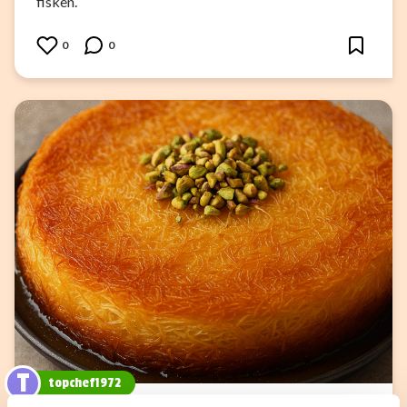
fisken.
0
0
T
topchef1972