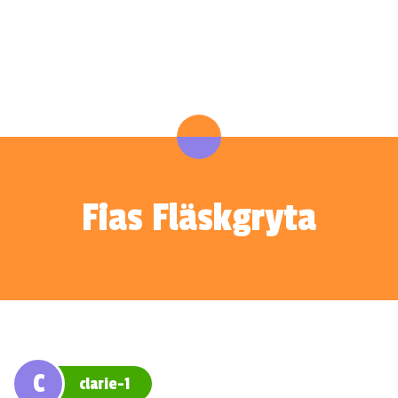
Fias Fläskgryta
C
clarie-1