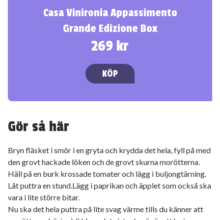
Casa Vinironia Appassimento
Grande Edizione Box
269 kr
KÖP
Gör så här
Bryn fläsket i smör i en gryta och krydda det hela, fyll på med
den grovt hackade löken och de grovt skurna morötterna.
Häll på en burk krossade tomater och lägg i buljongtärning.
Låt puttra en stund.Lägg i paprikan och äpplet som också ska
vara i lite större bitar.
Nu ska det hela puttra på lite svag värme tills du känner att