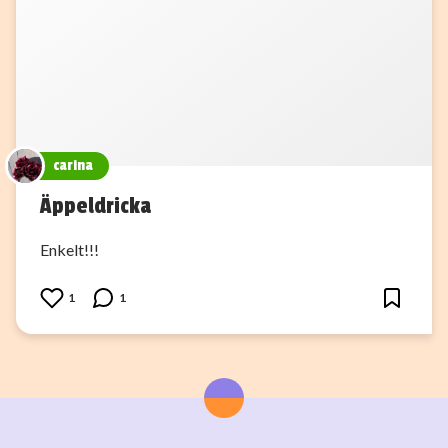
carina
Äppeldricka
Enkelt!!!
1
1