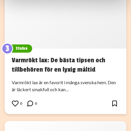
information som du har tillhandahållit eller som de har
samlat in när du har använt deras tjänster.
3
33alva
Varmrökt lax: De bästa tipsen och
tillbehören för en lyxig måltid
Varmrökt lax är en favorit i många svenska hem. Den
är läckert smakfull och kan…
0
0