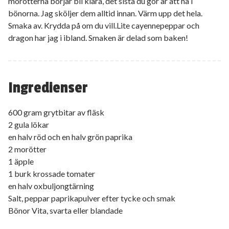
morötterna börjar bli klara, det sista du gör är att ha i
bönorna. Jag sköljer dem alltid innan. Värm upp det hela.
Smaka av. Krydda på om du vill.Lite cayennepeppar och
dragon har jag i ibland. Smaken är delad som baken!
Ingredienser
600 gram grytbitar av fläsk
2 gula lökar
en halv röd och en halv grön paprika
2 morötter
1 äpple
1 burk krossade tomater
en halv oxbuljongtärning
Salt, peppar paprikapulver efter tycke och smak
Bönor Vita, svarta eller blandade