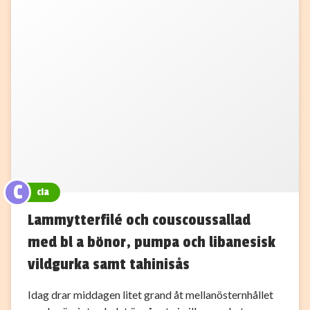
C
cia
Lammytterfilé och couscoussallad
med bl a bönor, pumpa och libanesisk
vildgurka samt tahinisås
Idag drar middagen litet grand åt mellanösternhållet