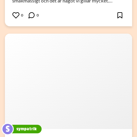
smakmässigt och det är något vi gillar mycket.…
0
0
S
sympatrik