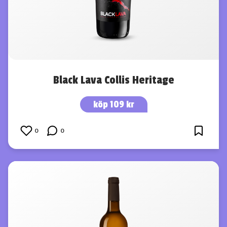
Black Lava Collis Heritage
köp 109 kr
0
0