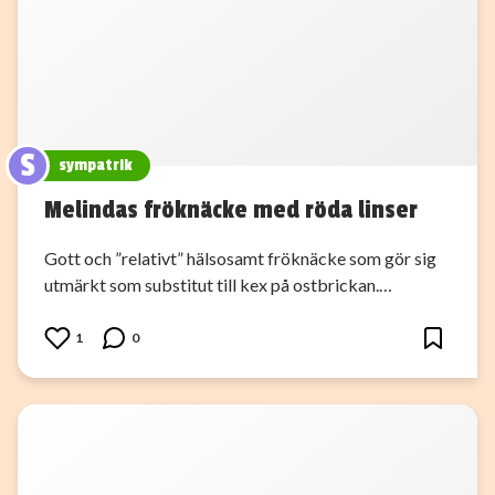
S
sympatrik
Melindas fröknäcke med röda linser
Gott och ”relativt” hälsosamt fröknäcke som gör sig
utmärkt som substitut till kex på ostbrickan.…
1
0