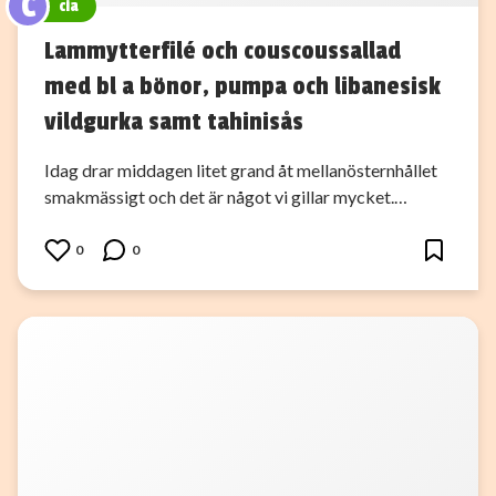
C
cia
Lammytterfilé och couscoussallad
med bl a bönor, pumpa och libanesisk
vildgurka samt tahinisås
Idag drar middagen litet grand åt mellanösternhållet
smakmässigt och det är något vi gillar mycket.…
0
0