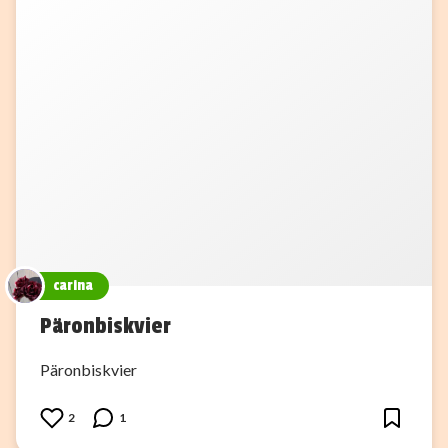
carina
Päronbiskvier
Päronbiskvier
2
1