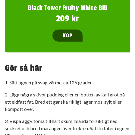
Black Tower Fruity White BIB
209 kr
KÖP
Gör så här
1. Sätt ugnen på svag värme, ca 125 grader.
2. Lägg några skivor pudding eller en botten av kall gröt på
ett eldfast fat. Bred ett ganska rikligt lager mos, sylt eller
kompott över.
3. Vispa äggvitorna till hårt skum, blanda försiktigt ned
sockret och bred marängen över frukten. Sätt in fatet i ugnen