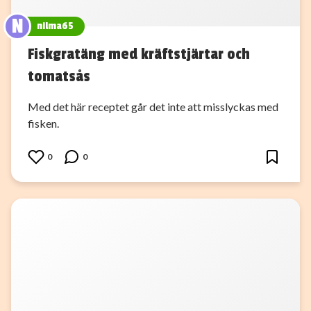
N
nilma65
Fiskgratäng med kräftstjärtar och
tomatsås
Med det här receptet går det inte att misslyckas med
fisken.
0
0