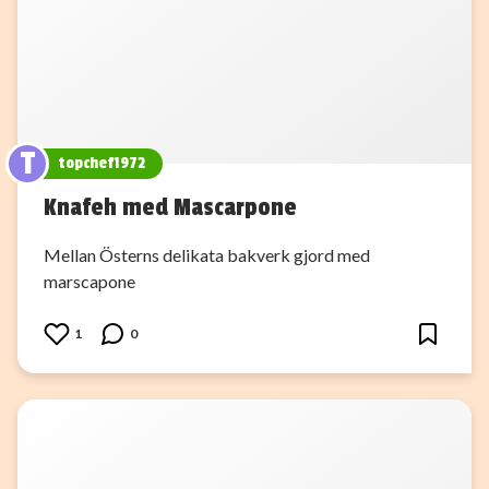
T
topchef1972
Knafeh med Mascarpone
Mellan Österns delikata bakverk gjord med
marscapone
1
0