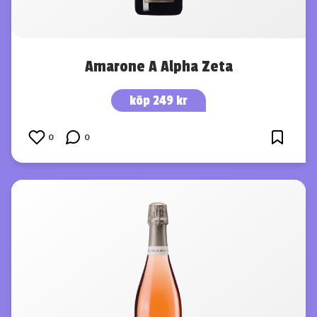
Amarone A Alpha Zeta
köp 249 kr
0
0