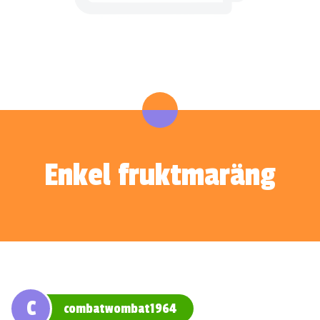
Enkel fruktmaräng
C
combatwombat1964