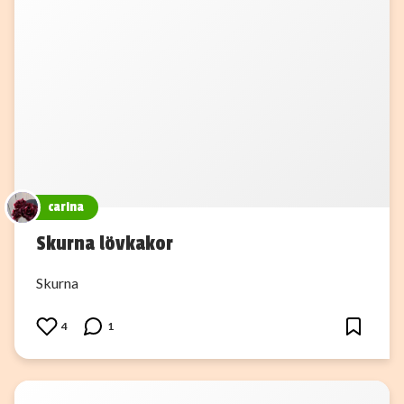
carina
Skurna lövkakor
Skurna
4
1