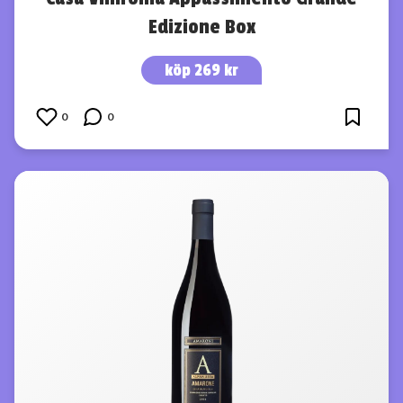
Edizione Box
köp 269 kr
0
0