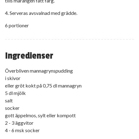
tills marängen fått färg.
4. Serveras avsvalnad med grädde.
6 portioner
Ingredienser
Överbliven mannagrynspudding
i skivor
eller gröt kokt på 0,75 dl mannagryn
5 dl mjölk
salt
socker
gott äppelmos, sylt eller kompott
2 - 3 äggvitor
4 - 6 msk socker