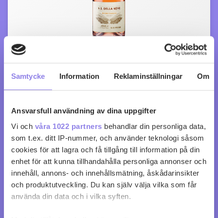
N.S. della Neve Extra Brut Rosé
Samtycke
Information
Reklaminställningar
Om
köp 299 kr
Ansvarsfull användning av dina uppgifter
0
0
Vi och
våra 1022 partners
behandlar din personliga data,
som t.ex. ditt IP-nummer, och använder teknologi såsom
cookies för att lagra och få tillgång till information på din
enhet för att kunna tillhandahålla personliga annonser och
innehåll, annons- och innehållsmätning, åskådarinsikter
och produktutveckling. Du kan själv välja vilka som får
använda din data och i vilka syften.