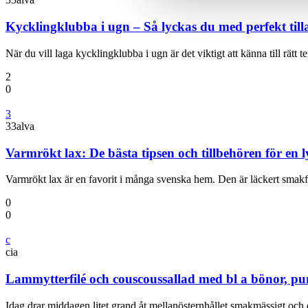
med annan information som du 
Kycklingklubba i ugn – Så lyckas du med perfekt til
När du vill laga kycklingklubba i ugn är det viktigt att känna till rätt
2
0
3
33alva
Varmrökt lax: De bästa tipsen och tillbehören för en l
Varmrökt lax är en favorit i många svenska hem. Den är läckert sma
0
0
c
cia
Lammytterfilé och couscoussallad med bl a bönor, pu
Idag drar middagen litet grand åt mellanösternhållet smakmässigt och 