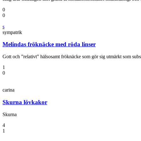
0
0
s
sympatrik
Melindas fröknäcke med röda linser
Gott och ”relativt” hälsosamt fröknäcke som gör sig utmärkt som subst
1
0
carina
Skurna lövkakor
Skurna
4
1