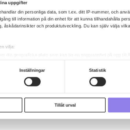
ina uppgifter
handlar din personliga data, som t.ex. ditt IP-nummer, och anv
illgång till information på din enhet för att kunna tillhandahålla pe
, åskådarinsikter och produktutveckling. Du kan själv välja vilk
n vilja:
om din geografiska plats som kan ha en noggrannhet på upp till f
genom att aktivt skanna den för specifika kännetecken (fingeravt
rsonliga uppgifter behandlas och ställ in dina preferenser i
deta
Inställningar
Statistik
ke när som helst från cookie-förklaringen.
 information om alkoholdrycker.
För besök på denna webbplat
 webbplatsen intygar du att du är 25 år eller äldre.
Tillåt urval
e för att anpassa innehållet och annonserna till användarna, tillh
vår trafik. Vi vidarebefordrar även sådana identifierare och anna
nnons- och analysföretag som vi samarbetar med. Dessa kan i sin