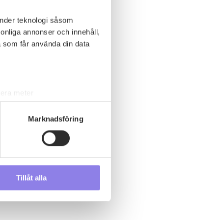
änder teknologi såsom
rsonliga annonser och innehåll,
a som får använda din data
lera meter
ryck)
ljsektionen
. Du kan ändra
Marknadsföring
s måste du därför vara 25 år
Tillåt alla
andahålla funktioner för
n information från din enhet
 tur kombinera informationen