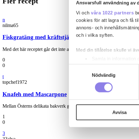
Fler recept
Ansvarsfull användning av d
Vi och
våra 1022 partners
be
n
cookies för att lagra och få t
nilma65
annons- och innehållsmätning
och i vilka syften.
Fiskgratäng med kräftstjärtar och tomatsås
Med det här receptet går det inte att misslyckas med fisken.
Med din tillåtelse skulle vi äve
Samla in information 
0
0
Identifiera din enhet 
Samtyckesval
Ta reda på mer om hur dina pe
Nödvändig
t
eller dra tillbaka ditt samtyc
topchef1972
Knafeh med Mascarpone
Denna webbplats innehåller
eller äldre. Genom att besöka
Mellan Österns delikata bakverk gjord med marscapone
Avvisa
1
Vi använder enhetsidentifierar
0
sociala medier och analysera 
3
till de sociala medier och a
33alva