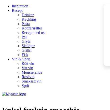
Inspiration
Recept
Drinkar
Kyckling
Pasta
Köttfärsrätter
Recept med ost
Paj
Gryta
Skaldjur
Grillat
Fisk
Vin & Sprit
Rött vin
Vitt vin
Mousserande
Rosévin
Smaksatt vin
Sprit