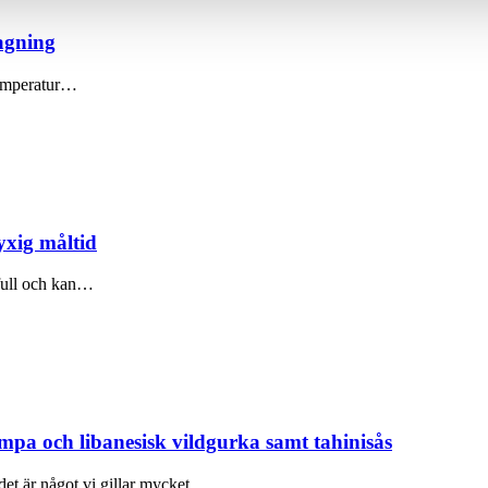
har tillhandahållit eller som de har samlat in när du har använt 
lagning
 temperatur…
yxig måltid
kfull och kan…
mpa och libanesisk vildgurka samt tahinisås
det är något vi gillar mycket.…