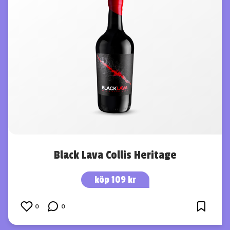
Black Lava Collis Heritage
köp 109 kr
0
0