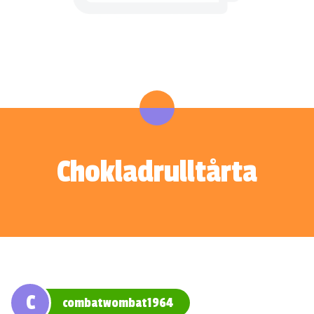
Chokladrulltårta
C
combatwombat1964