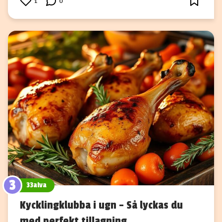
1
0
3
33alva
Kycklingklubba i ugn – Så lyckas du
med perfekt tillagning