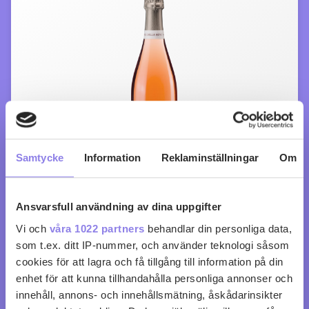
Samtycke
Information
Reklaminställningar
Om
N.S. della Neve Extra Brut Rosé
Ansvarsfull användning av dina uppgifter
Vi och
våra 1022 partners
behandlar din personliga data,
köp 299 kr
som t.ex. ditt IP-nummer, och använder teknologi såsom
cookies för att lagra och få tillgång till information på din
0
0
enhet för att kunna tillhandahålla personliga annonser och
innehåll, annons- och innehållsmätning, åskådarinsikter