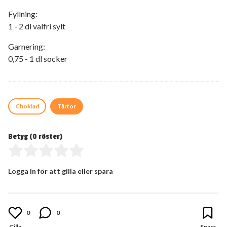
Fyllning:
1 - 2 dl valfri sylt
Garnering:
0,75 - 1 dl socker
Choklad
Tårtor
Betyg (
0
röster)
Logga in för att gilla eller spara
0
0