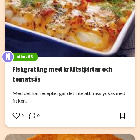
N
nilma65
Fiskgratäng med kräftstjärtar och
tomatsås
Med det här receptet går det inte att misslyckas med
fisken.
0
0