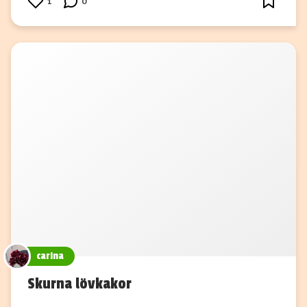
1
0
carina
Skurna lövkakor