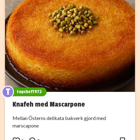
T
topchef1972
Knafeh med Mascarpone
Mellan Österns delikata bakverk gjord med
marscapone