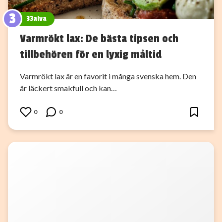
3
33alva
Varmrökt lax: De bästa tipsen och
tillbehören för en lyxig måltid
Varmrökt lax är en favorit i många svenska hem. Den
är läckert smakfull och kan…
0
0