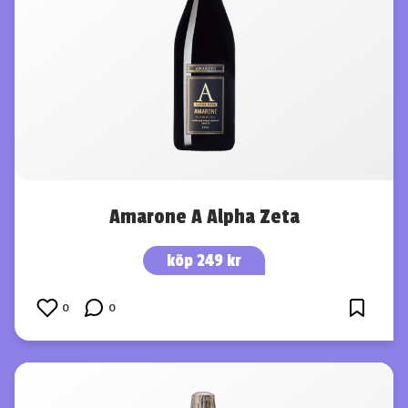
Amarone A Alpha Zeta
köp 249 kr
0
0