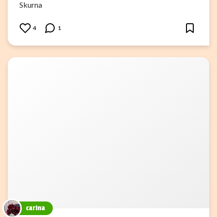
Skurna
4
1
carina