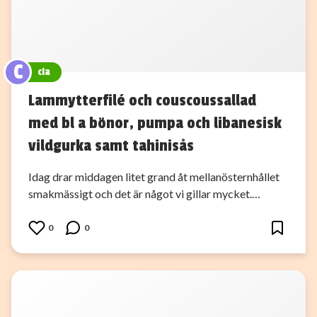
C
cia
Lammytterfilé och couscoussallad
med bl a bönor, pumpa och libanesisk
vildgurka samt tahinisås
Idag drar middagen litet grand åt mellanösternhållet
smakmässigt och det är något vi gillar mycket.…
0
0