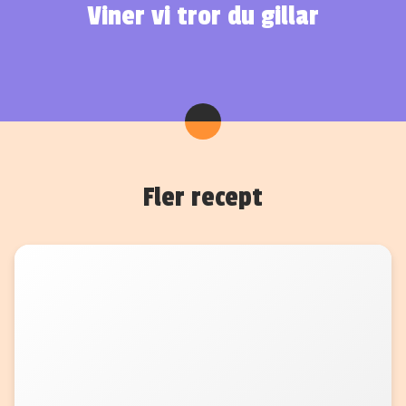
Viner vi tror du gillar
Fler recept