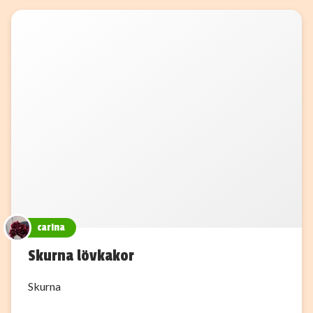
carina
Skurna lövkakor
Skurna