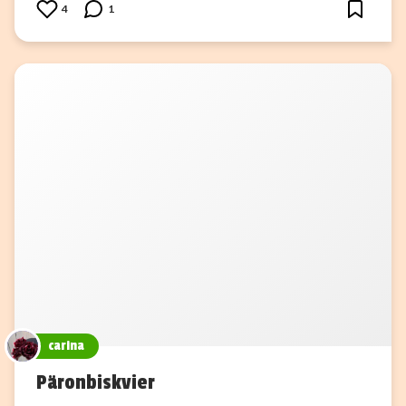
4
1
carina
Päronbiskvier