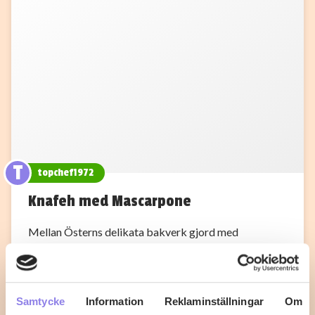
T
topchef1972
Knafeh med Mascarpone
Mellan Österns delikata bakverk gjord med
marscapone
1
0
Samtycke
Information
Reklaminställningar
Om