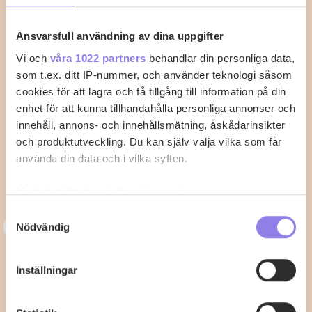
Ansvarsfull användning av dina uppgifter
Vi och
våra 1022 partners
behandlar din personliga data,
som t.ex. ditt IP-nummer, och använder teknologi såsom
cookies för att lagra och få tillgång till information på din
enhet för att kunna tillhandahålla personliga annonser och
innehåll, annons- och innehållsmätning, åskådarinsikter
och produktutveckling. Du kan själv välja vilka som får
använda din data och i vilka syften.
Med din tillåtelse skulle vi även vilja:
Samla in information om din geografiska plats
Samtyckesval
3
33alva
Nödvändig
som kan ha en noggrannhet på upp till flera meter
Identifiera din enhet genom att aktivt skanna den
Kycklingklubba i ugn – Så lyckas du
för specifika kännetecken (fingeravtryck)
Inställningar
med perfekt tillagning
Ta reda på mer om hur dina personliga uppgifter
behandlas och ställ in dina preferenser i
detaljsektionen
.
När du vill laga kycklingklubba i ugn är det viktigt att