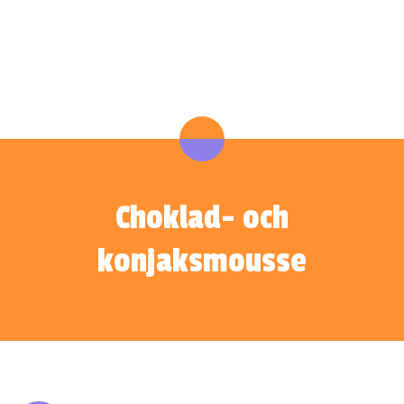
Choklad- och
konjaksmousse