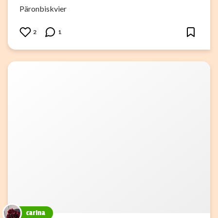
Päronbiskvier
2
1
carina