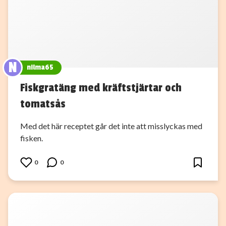
N
nilma65
Fiskgratäng med kräftstjärtar och
tomatsås
Med det här receptet går det inte att misslyckas med
fisken.
0
0