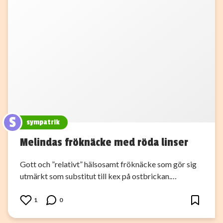
S
sympatrik
Melindas fröknäcke med röda linser
Gott och ”relativt” hälsosamt fröknäcke som gör sig
utmärkt som substitut till kex på ostbrickan.…
1
0