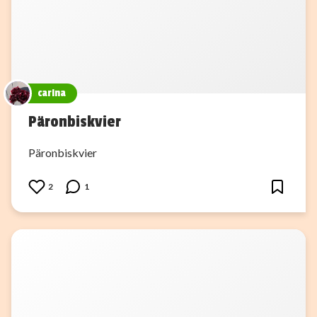
carina
Päronbiskvier
Päronbiskvier
2
1