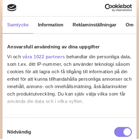
3
33alva
Samtycke
Information
Reklaminställningar
Om
Kycklingklubba i ugn – Så lyckas du
med perfekt tillagning
Ansvarsfull användning av dina uppgifter
Vi och
våra 1022 partners
behandlar din personliga data,
När du vill laga kycklingklubba i ugn är det viktigt att
som t.ex. ditt IP-nummer, och använder teknologi såsom
känna till rätt temperatur…
cookies för att lagra och få tillgång till information på din
enhet för att kunna tillhandahålla personliga annonser och
2
0
innehåll, annons- och innehållsmätning, åskådarinsikter
och produktutveckling. Du kan själv välja vilka som får
använda din data och i vilka syften.
Med din tillåtelse skulle vi även vilja:
Samla in information om din geografiska plats
Samtyckesval
Nödvändig
som kan ha en noggrannhet på upp till flera meter