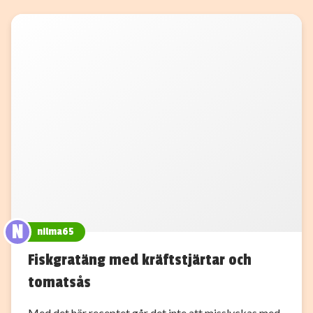
N
nilma65
Fiskgratäng med kräftstjärtar och
tomatsås
Med det här receptet går det inte att misslyckas med