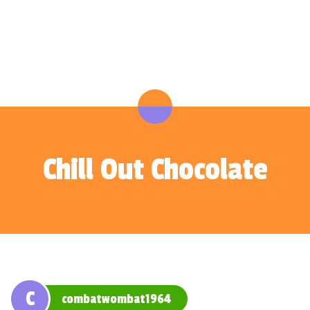
Chill Out Chocolate
C
combatwombat1964