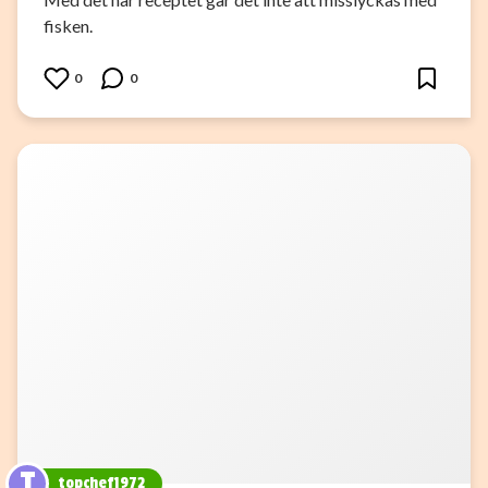
fisken.
0
0
T
topchef1972