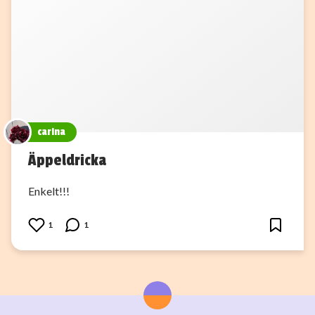
carina
Äppeldricka
Enkelt!!!
1
1