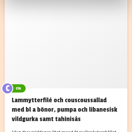
information som du har tillhandahållit eller som de har
samlat in när du har använt deras tjänster.
C
cia
Lammytterfilé och couscoussallad
med bl a bönor, pumpa och libanesisk
vildgurka samt tahinisås
Idag drar middagen litet grand åt mellanösternhållet