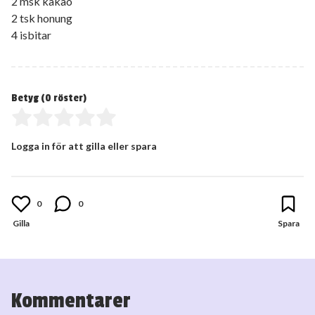
2 msk kakao
2 tsk honung
4 isbitar
Betyg (
0
röster)
Logga in för att gilla eller spara
0
0
Kommentarer