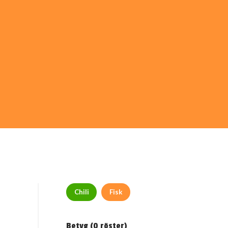
Chili
Fisk
Betyg (
0
röster)