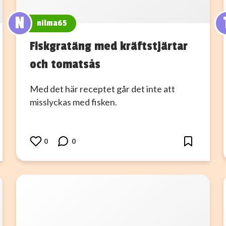
N
nilma65
Fiskgratäng med kräftstjärtar
och tomatsås
Med det här receptet går det inte att
misslyckas med fisken.
0
0