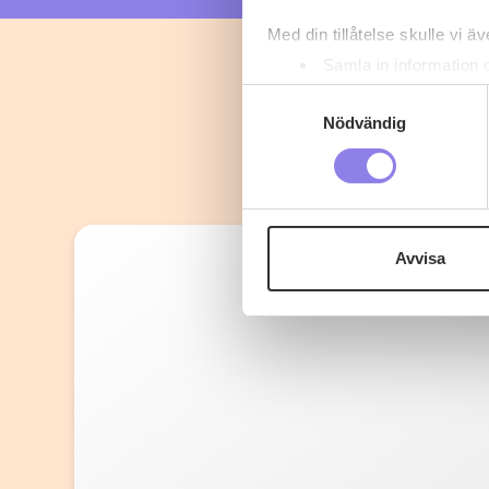
Med din tillåtelse skulle vi äve
Samla in information 
Identifiera din enhet 
Samtyckesval
Ta reda på mer om hur dina pe
Nödvändig
eller dra tillbaka ditt samtyc
Denna webbplats innehåller
eller äldre. Genom att besöka
Avvisa
Vi använder enhetsidentifierar
sociala medier och analysera 
till de sociala medier och a
med annan information som du 