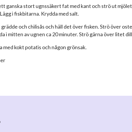
ett ganska stort ugnssäkert fat med kant och strö ut mjölet
 Lägg i fiskbitarna. Krydda med salt.
 grädde och chilisås och häll det över fisken. Strö över ost
a i mitten av ugnen ca 20 minuter. Strö gärna över litet dill
ra med kokt potatis och någon grönsak.
ner
r