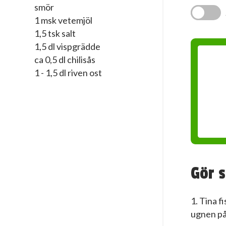
smör
1 msk vetemjöl
1,5 tsk salt
1,5 dl vispgrädde
ca 0,5 dl chilisås
1 - 1,5 dl riven ost
Gör s
1. Tina f
ugnen på