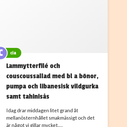
C
cia
Lammytterfilé och
couscoussallad med bl a bönor,
pumpa och libanesisk vildgurka
samt tahinisås
Idag drar middagen litet grand åt
mellanösternhållet smakmässigt och det
är något vi gillar mycket.…