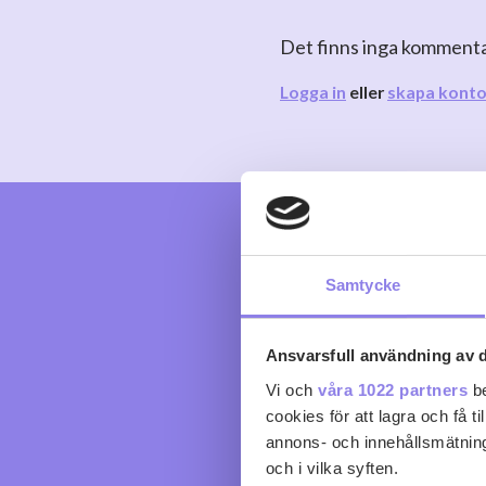
Det finns inga komment
Logga in
eller
skapa kont
Samtycke
Ansvarsfull användning av d
Vi och
våra 1022 partners
be
cookies för att lagra och få t
annons- och innehållsmätning
och i vilka syften.