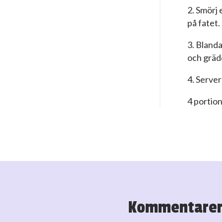
2. Smörj 
på fatet.
3. Blanda
och grädd
4. Serve
4 portio
Kommentare