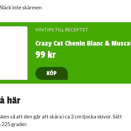
Släck inte skärmen
VINTIPS TILL RECEPTET
Crazy Cat Chenin Blanc & Musca
99 kr
KÖP
å här
isken så att den går att skära i ca 2 cm tjocka skivor. Sätt
 225 grader.