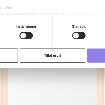
n vilja:
om din geografiska plats som kan ha en noggrannhet på upp till f
genom att aktivt skanna den för specifika kännetecken (fingeravt
rsonliga uppgifter behandlas och ställ in dina preferenser i
deta
Inställningar
Statistik
ke när som helst från cookie-förklaringen.
Fler recept
 information om alkoholdrycker.
För besök på denna webbplat
 webbplatsen intygar du att du är 25 år eller äldre.
Tillåt urval
e för att anpassa innehållet och annonserna till användarna, tillh
vår trafik. Vi vidarebefordrar även sådana identifierare och anna
nnons- och analysföretag som vi samarbetar med. Dessa kan i sin
har tillhandahållit eller som de har samlat in när du har använt 