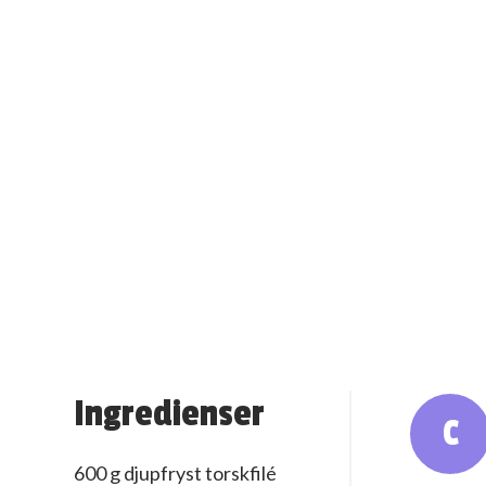
Ingredienser
C
600 g djupfryst torskfilé