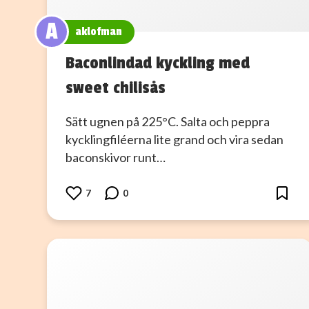
A
aklofman
Baconlindad kyckling med
sweet chilisås
Sätt ugnen på 225°C. Salta och peppra
kycklingfiléerna lite grand och vira sedan
baconskivor runt…
7
0