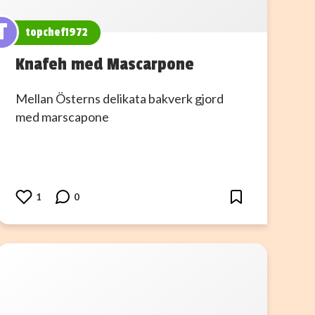
T
topchef1972
Knafeh med Mascarpone
Mellan Österns delikata bakverk gjord
med marscapone
1
0