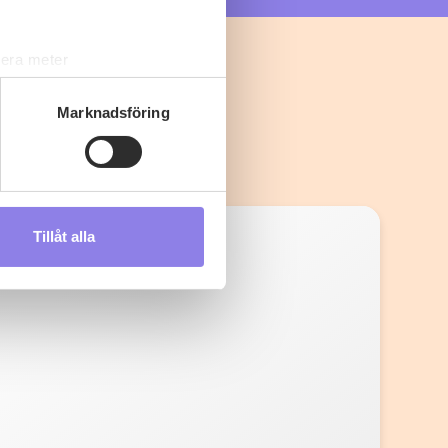
lera meter
ryck)
ljsektionen
. Du kan ändra
Marknadsföring
s måste du därför vara 25 år
Tillåt alla
andahålla funktioner för
n information från din enhet
 tur kombinera informationen
deras tjänster.