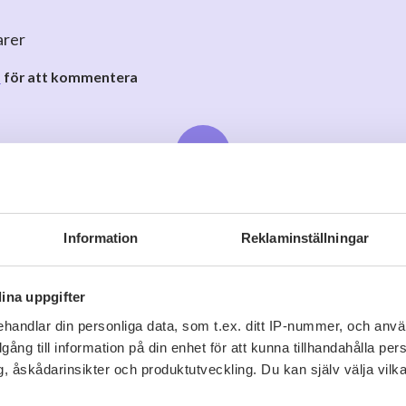
arer
o
för att kommentera
Information
Reklaminställningar
Viner vi tror du gillar
ina uppgifter
handlar din personliga data, som t.ex. ditt IP-nummer, och anv
illgång till information på din enhet för att kunna tillhandahålla pe
, åskådarinsikter och produktutveckling. Du kan själv välja vilk