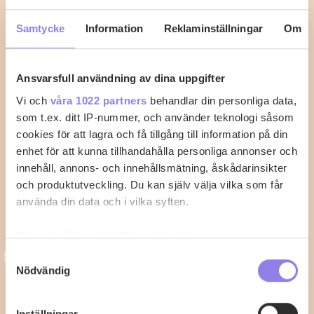
Samtycke
Information
Reklaminställningar
Om
Ansvarsfull användning av dina uppgifter
Vi och
våra 1022 partners
behandlar din personliga data,
som t.ex. ditt IP-nummer, och använder teknologi såsom
cookies för att lagra och få tillgång till information på din
enhet för att kunna tillhandahålla personliga annonser och
innehåll, annons- och innehållsmätning, åskådarinsikter
och produktutveckling. Du kan själv välja vilka som får
använda din data och i vilka syften.
Med din tillåtelse skulle vi även vilja:
T
Samla in information om din geografiska plats
topchef1972
Samtyckesval
Nödvändig
som kan ha en noggrannhet på upp till flera meter
Knafeh med Mascarpone
Identifiera din enhet genom att aktivt skanna den
för specifika kännetecken (fingeravtryck)
Inställningar