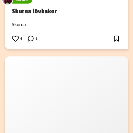
Skurna lövkakor
Skurna
4
1