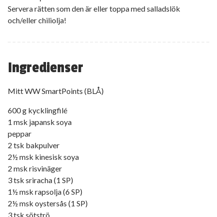
Servera rätten som den är eller toppa med salladslök
och/eller chiliolja!
Ingredienser
Mitt WW SmartPoints (BLÅ)
600 g kycklingfilé
1 msk japansk soya
peppar
2 tsk bakpulver
2½ msk kinesisk soya
2 msk risvinäger
3 tsk sriracha (1 SP)
1½ msk rapsolja (6 SP)
2½ msk oystersås (1 SP)
3 tsk sötströ