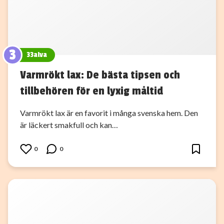
3
33alva
Varmrökt lax: De bästa tipsen och
tillbehören för en lyxig måltid
Varmrökt lax är en favorit i många svenska hem. Den
är läckert smakfull och kan…
0
0