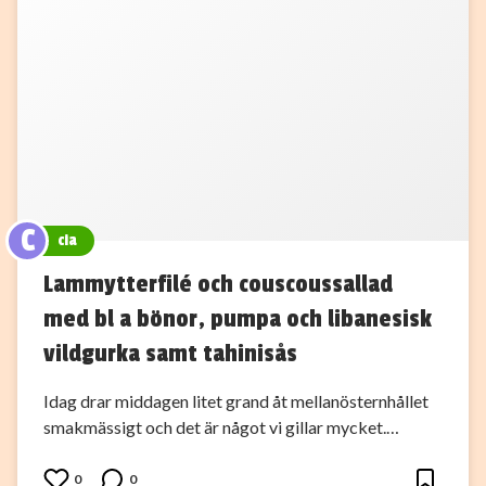
C
cia
Lammytterfilé och couscoussallad
med bl a bönor, pumpa och libanesisk
vildgurka samt tahinisås
Idag drar middagen litet grand åt mellanösternhållet
smakmässigt och det är något vi gillar mycket.…
0
0