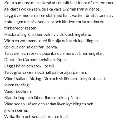
Koka nudlarna men inte så att de blir helt klara då de kommer
gå klart i woken sen, de ska vara 1-2 min från al dente.
Lägg över nudlarna i en skål med kallt vatten för att stanna av
kokningen och sila sedan av och låt dem torka medan du
förbereder resten.
Hacka alla grönsaker och riv vitlök och ingefära.
Värm en wokpanna med lite olja och stek kycklingen.
Sprid ut den så den får lite yta.
Ta ut den och stek nu paprika och morot i 1 min ungefär.
De ska fortfarande behålla krispet.
Lägg i kålen och stek lite till.
Ta ut grönsakerna och häll på lite olja i pannan.
Vänd i salladslök, ingefära och vitlök och stek på utan att
löken tar färg.
Vänd i nudlarna.
Blanda ihop och låt nudlarna stekas på lite.
Vänd sedan i såsen och sedan även kycklingen och
grönsakerna.
Woka ihop och sedan är maten klar!