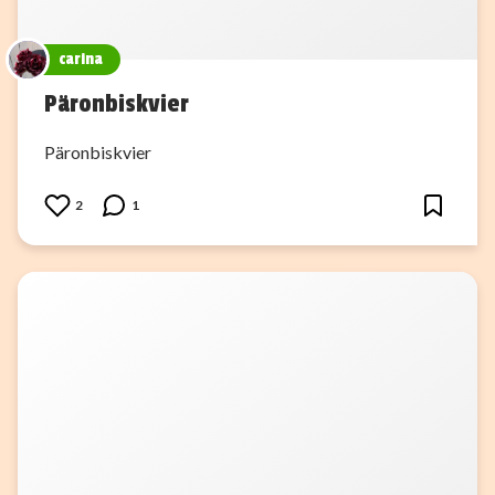
carina
Päronbiskvier
Päronbiskvier
2
1