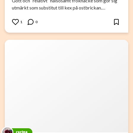
Gott och ”relativt” hälsosamt fröknäcke som gör sig
utmärkt som substitut till kex på ostbrickan.…
1
0
carina