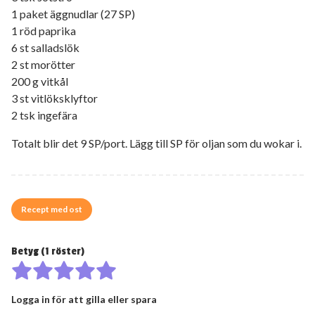
1 paket äggnudlar (27 SP)
1 röd paprika
6 st salladslök
2 st morötter
200 g vitkål
3 st vitlöksklyftor
2 tsk ingefära
Totalt blir det 9 SP/port. Lägg till SP för oljan som du wokar i.
Recept med ost
Betyg (
1
röster)
Logga in för att gilla eller spara