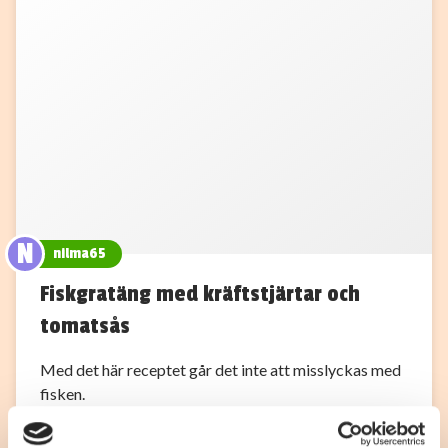
N
nilma65
Fiskgratäng med kräftstjärtar och
tomatsås
Med det här receptet går det inte att misslyckas med
fisken.
0
0