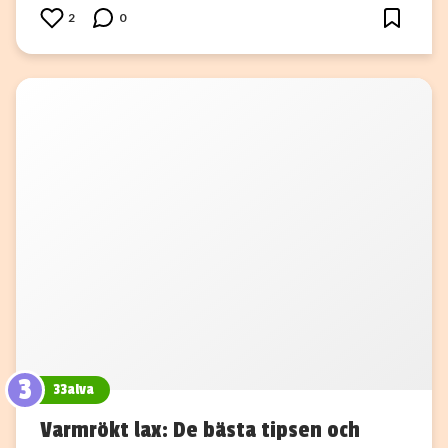
2
0
3
33alva
Varmrökt lax: De bästa tipsen och