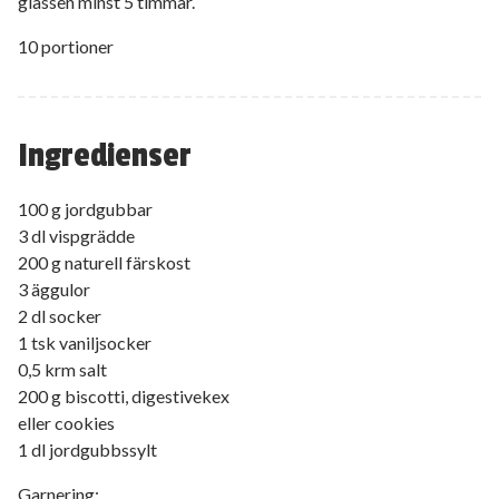
glassen minst 5 timmar.
10 portioner
Ingredienser
100 g jordgubbar
3 dl vispgrädde
200 g naturell färskost
3 äggulor
2 dl socker
1 tsk vaniljsocker
0,5 krm salt
200 g biscotti, digestivekex
eller cookies
1 dl jordgubbssylt
Garnering: