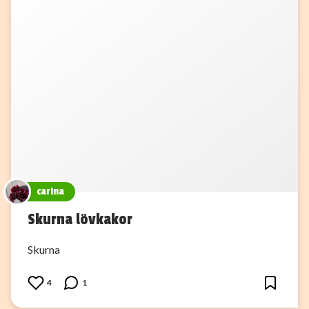
carina
Skurna lövkakor
Skurna
4
1