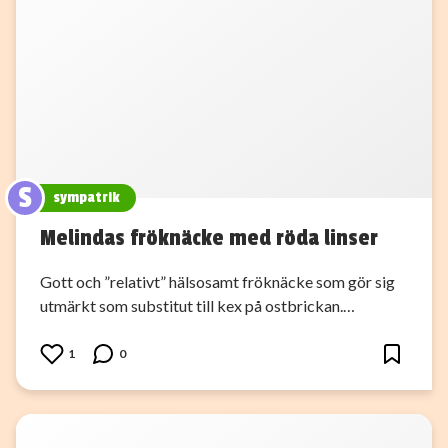
S
sympatrik
Melindas fröknäcke med röda linser
Gott och ”relativt” hälsosamt fröknäcke som gör sig
utmärkt som substitut till kex på ostbrickan.…
1
0