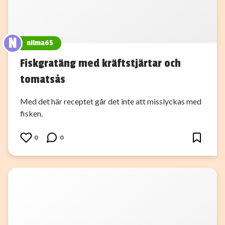
N
nilma65
Fiskgratäng med kräftstjärtar och
tomatsås
Med det här receptet går det inte att misslyckas med
fisken.
0
0