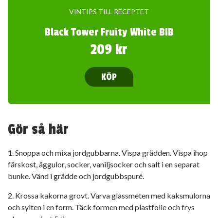
VINTIPS TILL RECEPTET
Black Tower Fruity White BIB
209 kr
KÖP
Gör så här
1. Snoppa och mixa jordgubbarna. Vispa grädden. Vispa ihop
färskost, äggulor, socker, vaniljsocker och salt i en separat
bunke. Vänd i grädde och jordgubbspuré.
2. Krossa kakorna grovt. Varva glassmeten med kaksmulorna
och sylten i en form. Täck formen med plastfolie och frys