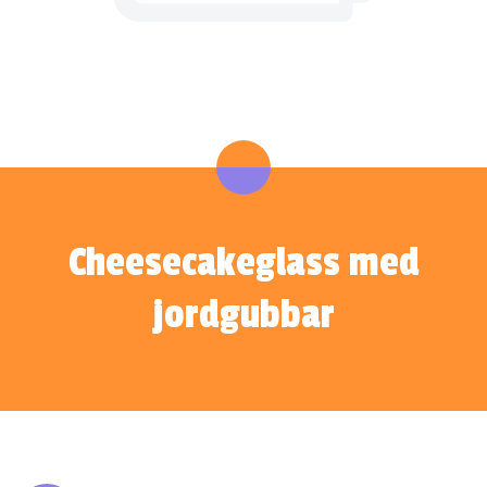
Cheesecakeglass med
jordgubbar