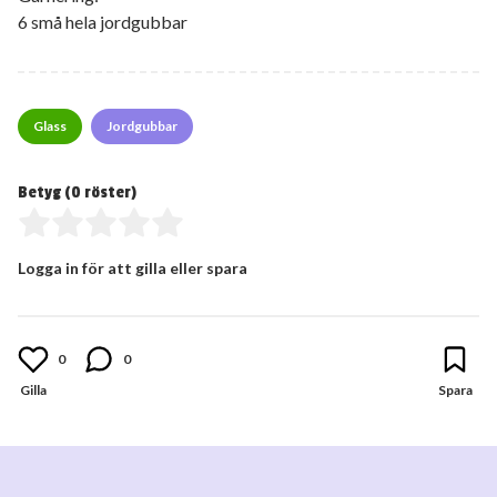
6 små hela jordgubbar
Glass
Jordgubbar
Betyg (
0
röster)
Logga in för att gilla eller spara
0
0