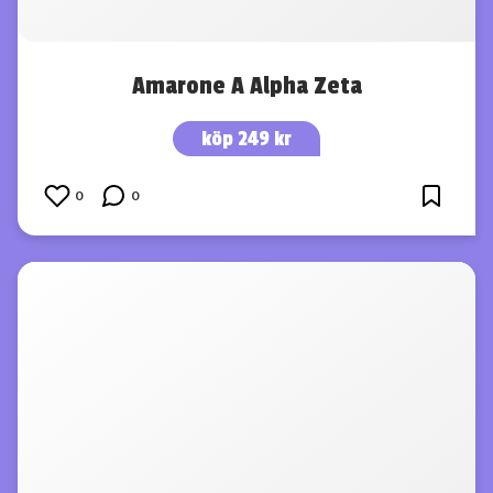
Amarone A Alpha Zeta
köp 249 kr
0
0