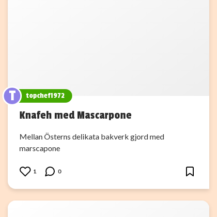
T
topchef1972
Knafeh med Mascarpone
Mellan Österns delikata bakverk gjord med
marscapone
1
0