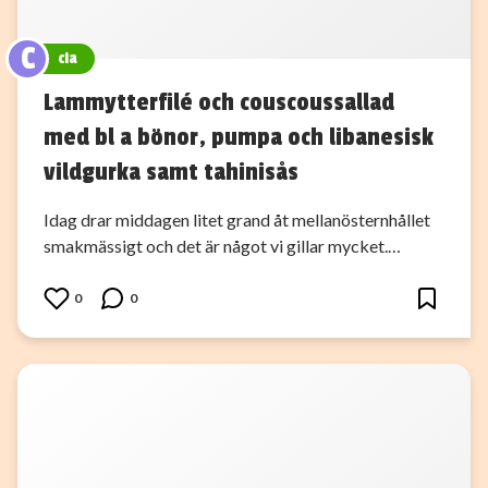
C
cia
Lammytterfilé och couscoussallad
med bl a bönor, pumpa och libanesisk
vildgurka samt tahinisås
Idag drar middagen litet grand åt mellanösternhållet
smakmässigt och det är något vi gillar mycket.…
0
0