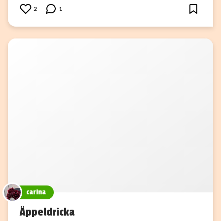
2
1
carina
Äppeldricka