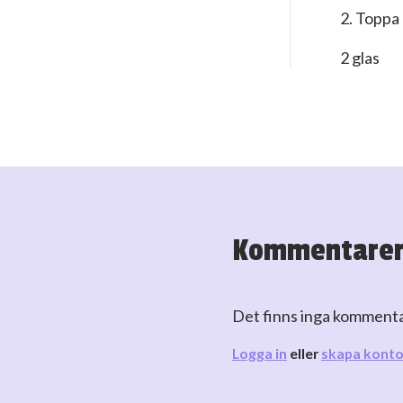
2. Toppa
2 glas
Kommentare
Det finns inga komment
Logga in
eller
skapa kont