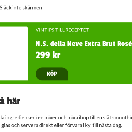
Släck inte skärmen
VINTIPS TILL RECEPTET
N.S. della Neve Extra Brut Rosé
299 kr
KÖP
å här
lla ingredienser i en mixer och mixa ihop till en slät smoothi
 glas och servera direkt eller förvara i kyl till nästa dag.