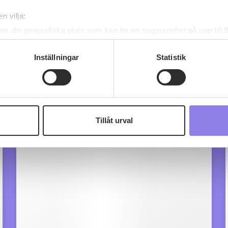
n vilja:
om din geografiska plats som kan ha en noggrannhet på upp till f
genom att aktivt skanna den för specifika kännetecken (fingeravt
rsonliga uppgifter behandlas och ställ in dina preferenser i
deta
Inställningar
Statistik
ke när som helst från cookie-förklaringen.
 information om alkoholdrycker.
För besök på denna webbplat
 webbplatsen intygar du att du är 25 år eller äldre.
Tillåt urval
e för att anpassa innehållet och annonserna till användarna, tillh
vår trafik. Vi vidarebefordrar även sådana identifierare och anna
nnons- och analysföretag som vi samarbetar med. Dessa kan i sin
har tillhandahållit eller som de har samlat in när du har använt 