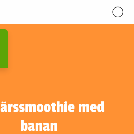
bärssmoothie med
banan