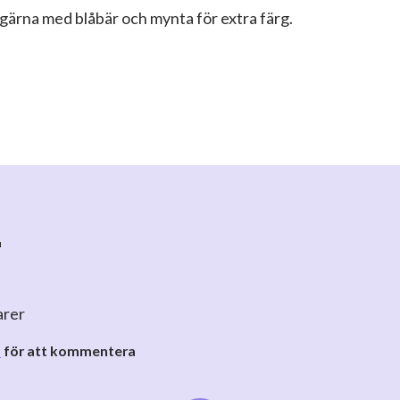
 gärna med blåbär och mynta för extra färg.
r
arer
o
för att kommentera