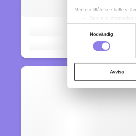
Med din tillåtelse skulle vi äve
Samla in information 
Identifiera din enhet 
Samtyckesval
Ta reda på mer om hur dina pe
Nödvändig
eller dra tillbaka ditt samtyc
Denna webbplats innehåller
eller äldre. Genom att besöka
Avvisa
Vi använder enhetsidentifierar
sociala medier och analysera 
till de sociala medier och a
med annan information som du 