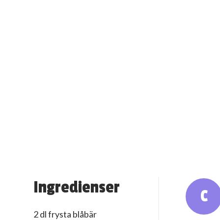
Ingredienser
C
2 dl frysta blåbär