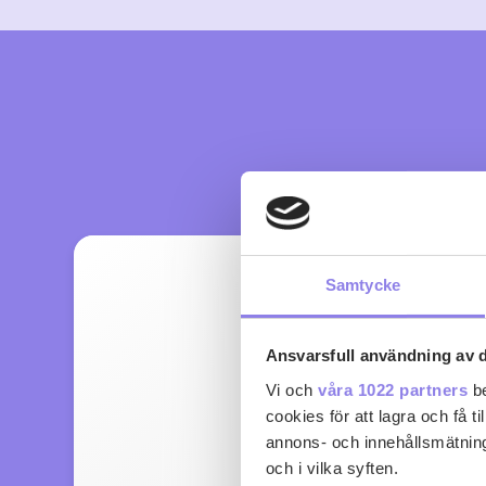
Samtycke
Ansvarsfull användning av d
Vi och
våra 1022 partners
be
cookies för att lagra och få t
annons- och innehållsmätning
och i vilka syften.