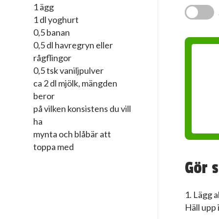
1 ägg
1 dl yoghurt
0,5 banan
0,5 dl havregryn eller
rågflingor
0,5 tsk vaniljpulver
ca 2 dl mjölk, mängden
beror
på vilken konsistens du vill
ha
mynta och blåbär att
toppa med
Gör s
1. Lägg a
Häll upp i