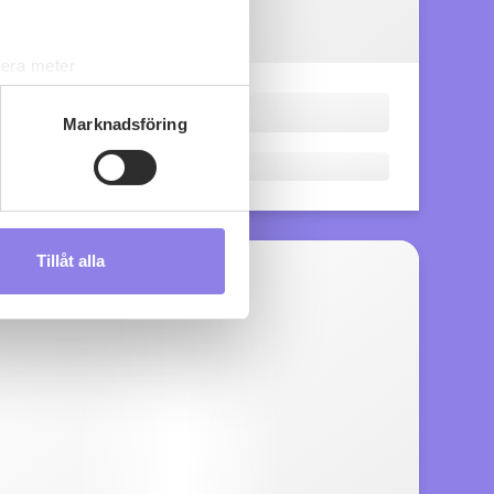
lera meter
ryck)
ljsektionen
. Du kan ändra
Marknadsföring
s måste du därför vara 25 år
Tillåt alla
andahålla funktioner för
n information från din enhet
 tur kombinera informationen
deras tjänster.