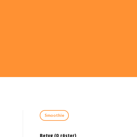
Smoothie
Betyg (
0
röster)