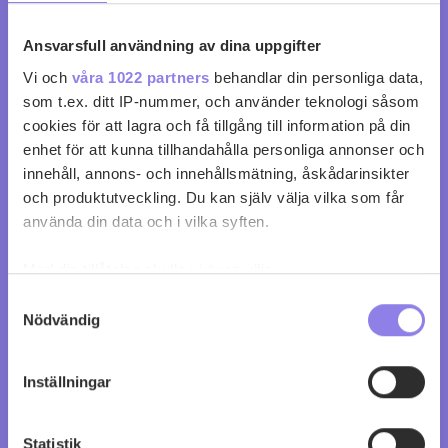
Ansvarsfull användning av dina uppgifter
Vi och
våra 1022 partners
behandlar din personliga data,
som t.ex. ditt IP-nummer, och använder teknologi såsom
cookies för att lagra och få tillgång till information på din
enhet för att kunna tillhandahålla personliga annonser och
innehåll, annons- och innehållsmätning, åskådarinsikter
och produktutveckling. Du kan själv välja vilka som får
använda din data och i vilka syften.
Med din tillåtelse skulle vi även vilja:
Samla in information om din geografiska plats
Samtyckesval
Black Tower Fruity White
Nödvändig
som kan ha en noggrannhet på upp till flera meter
Identifiera din enhet genom att aktivt skanna den
köp 75 kr
för specifika kännetecken (fingeravtryck)
Inställningar
Ta reda på mer om hur dina personliga uppgifter
0
0
behandlas och ställ in dina preferenser i
detaljsektionen
.
Statistik
Du kan ändra eller dra tillbaka ditt samtycke när som