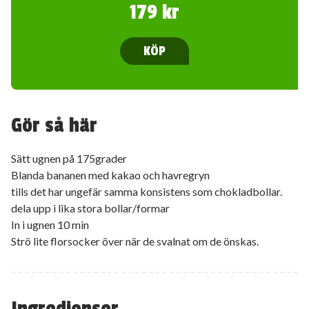
179 kr
KÖP
Gör så här
Sätt ugnen på 175grader
Blanda bananen med kakao och havregryn
tills det har ungefär samma konsistens som chokladbollar.
dela upp i lika stora bollar/formar
In i ugnen 10 min
Strö lite florsocker över när de svalnat om de önskas.
Ingredienser