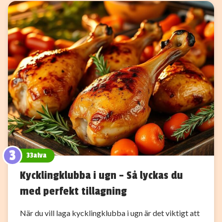
3
33alva
Kycklingklubba i ugn – Så lyckas du
med perfekt tillagning
När du vill laga kycklingklubba i ugn är det viktigt att