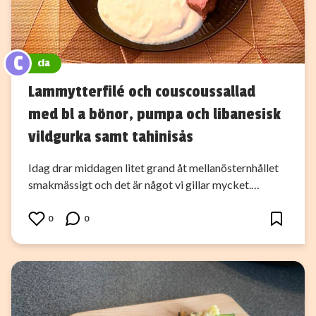
C
cia
Lammytterfilé och couscoussallad
med bl a bönor, pumpa och libanesisk
vildgurka samt tahinisås
Idag drar middagen litet grand åt mellanösternhållet
smakmässigt och det är något vi gillar mycket.…
0
0