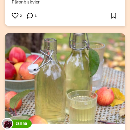
Päronbiskvier
2
1
carina