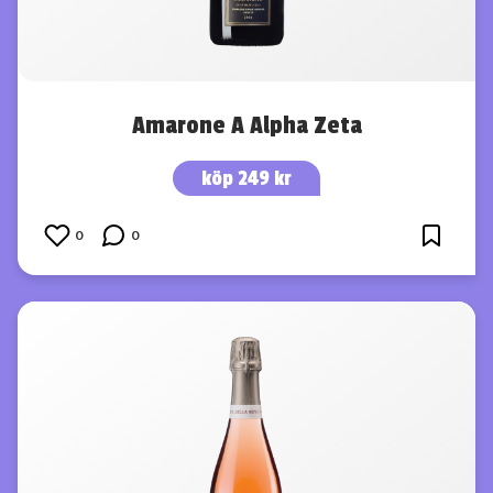
Amarone A Alpha Zeta
köp 249 kr
0
0