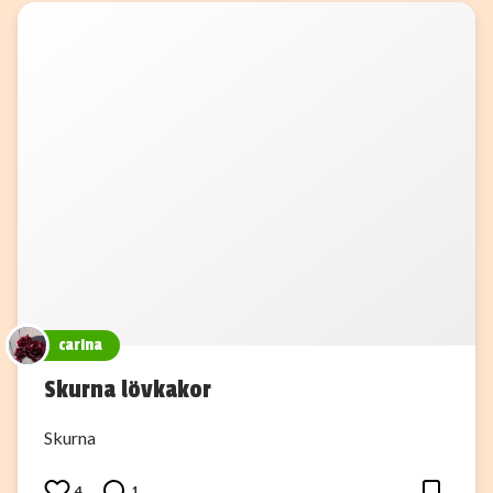
carina
Skurna lövkakor
Skurna
4
1