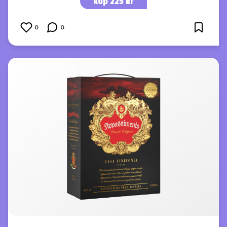
köp 225 kr
0
0