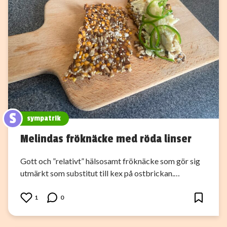
S
sympatrik
Melindas fröknäcke med röda linser
Gott och ”relativt” hälsosamt fröknäcke som gör sig
utmärkt som substitut till kex på ostbrickan.…
1
0