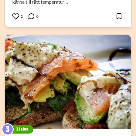
känna till rätt temperatur…
2
0
3
33alva