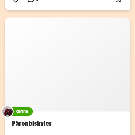
carina
Päronbiskvier