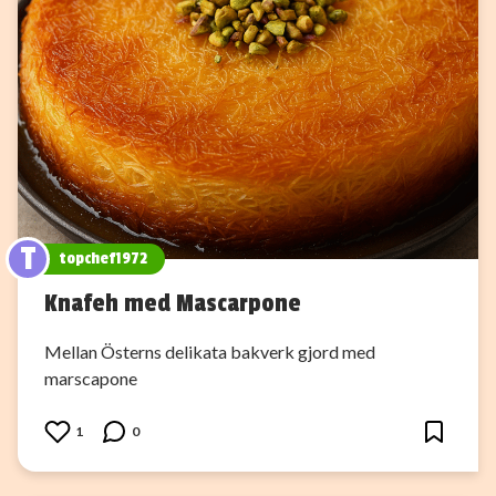
T
topchef1972
Knafeh med Mascarpone
Mellan Österns delikata bakverk gjord med
marscapone
1
0