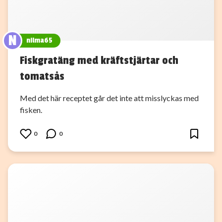
N
nilma65
Fiskgratäng med kräftstjärtar och
tomatsås
Med det här receptet går det inte att misslyckas med
fisken.
0
0