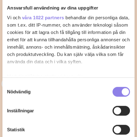
Ansvarsfull användning av dina uppgifter
Vi och
våra 1022 partners
behandlar din personliga data,
som t.ex. ditt IP-nummer, och använder teknologi såsom
cookies för att lagra och få tillgång till information på din
enhet för att kunna tillhandahålla personliga annonser och
innehåll, annons- och innehållsmätning, åskådarinsikter
och produktutveckling. Du kan själv välja vilka som får
använda din data och i vilka syften.
Med din tillåtelse skulle vi även vilja:
3
33alva
Samla in information om din geografiska plats
Samtyckesval
Nödvändig
som kan ha en noggrannhet på upp till flera meter
Kycklingklubba i ugn – Så lyckas du
Identifiera din enhet genom att aktivt skanna den
med perfekt tillagning
för specifika kännetecken (fingeravtryck)
Inställningar
Ta reda på mer om hur dina personliga uppgifter
När du vill laga kycklingklubba i ugn är det viktigt att
behandlas och ställ in dina preferenser i
detaljsektionen
.
känna till rätt temperatur…
Statistik
Du kan ändra eller dra tillbaka ditt samtycke när som