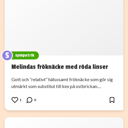
S
sympatrik
Melindas fröknäcke med röda linser
Gott och ”relativt” hälsosamt fröknäcke som gör sig
utmärkt som substitut till kex på ostbrickan.…
1
0