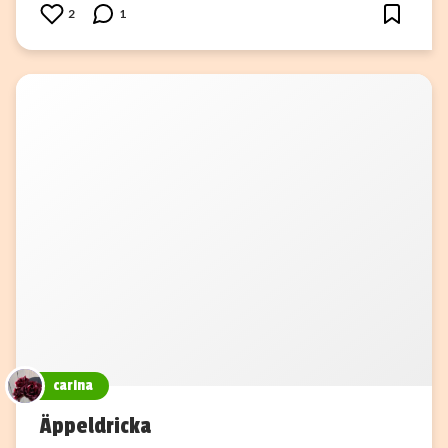
2
1
carina
Äppeldricka