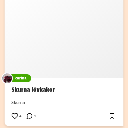
carina
Skurna lövkakor
Skurna
4
1