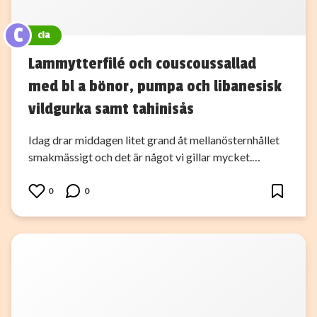
C
cia
Lammytterfilé och couscoussallad
med bl a bönor, pumpa och libanesisk
vildgurka samt tahinisås
Idag drar middagen litet grand åt mellanösternhållet
smakmässigt och det är något vi gillar mycket.…
0
0