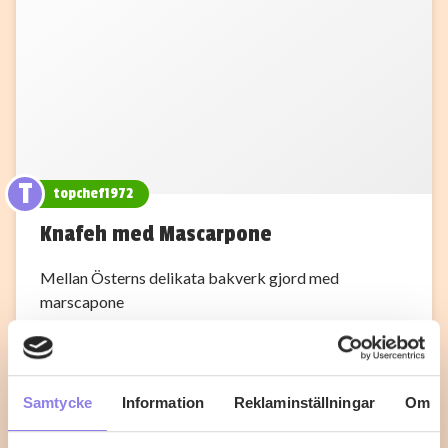
T
topchef1972
Knafeh med Mascarpone
Mellan Österns delikata bakverk gjord med
marscapone
1
0
Samtycke
Information
Reklaminställningar
Om