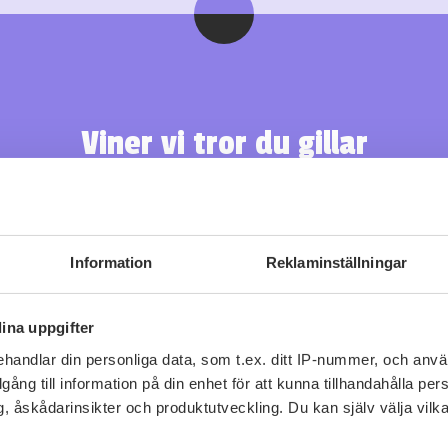
Viner vi tror du gillar
Information
Reklaminställningar
ina uppgifter
handlar din personliga data, som t.ex. ditt IP-nummer, och anv
illgång till information på din enhet för att kunna tillhandahålla pe
, åskådarinsikter och produktutveckling. Du kan själv välja vilk
Fler recept