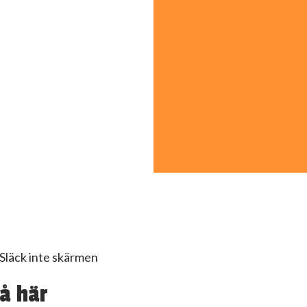
Släck inte skärmen
å här