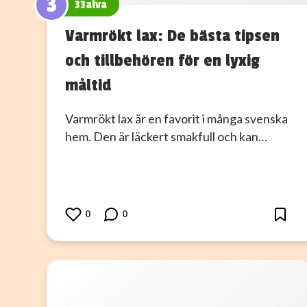
3
33alva
Varmrökt lax: De bästa tipsen
och tillbehören för en lyxig
måltid
Varmrökt lax är en favorit i många svenska
hem. Den är läckert smakfull och kan…
0
0