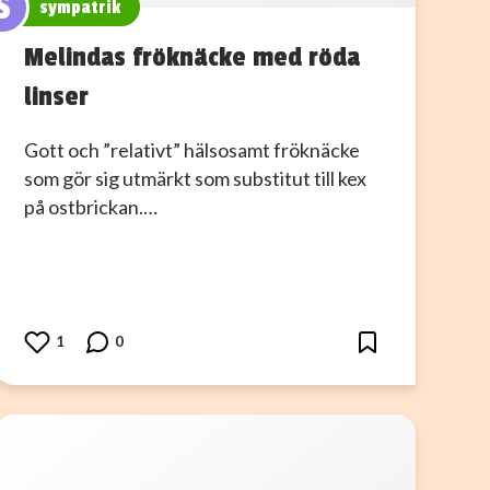
S
sympatrik
Melindas fröknäcke med röda
linser
Gott och ”relativt” hälsosamt fröknäcke
som gör sig utmärkt som substitut till kex
på ostbrickan.…
1
0