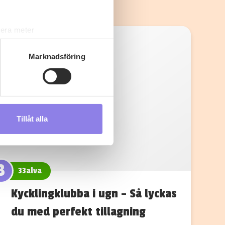
lera meter
ryck)
ljsektionen
. Du kan ändra
Marknadsföring
s måste du därför vara 25 år
Tillåt alla
andahålla funktioner för
n information från din enhet
 tur kombinera informationen
deras tjänster.
3
33alva
Kycklingklubba i ugn – Så lyckas
du med perfekt tillagning