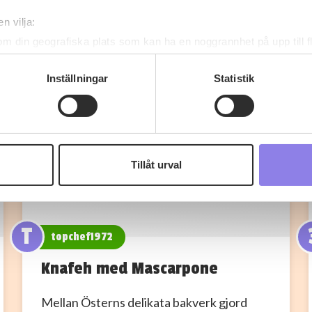
n vilja:
om din geografiska plats som kan ha en noggrannhet på upp till f
genom att aktivt skanna den för specifika kännetecken (fingeravt
rsonliga uppgifter behandlas och ställ in dina preferenser i
deta
Inställningar
Statistik
ke när som helst från cookie-förklaringen.
 information om alkoholdrycker.
För besök på denna webbplat
 webbplatsen intygar du att du är 25 år eller äldre.
Tillåt urval
e för att anpassa innehållet och annonserna till användarna, tillh
vår trafik. Vi vidarebefordrar även sådana identifierare och anna
nnons- och analysföretag som vi samarbetar med. Dessa kan i sin
har tillhandahållit eller som de har samlat in när du har använt 
T
topchef1972
Knafeh med Mascarpone
Mellan Österns delikata bakverk gjord