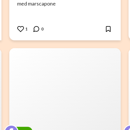
med marscapone
1
0