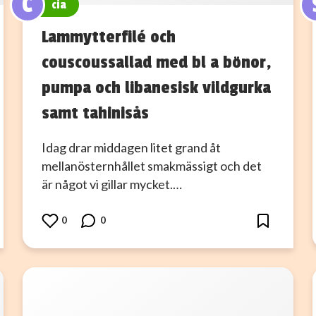
C
cia
Lammytterfilé och
couscoussallad med bl a bönor,
pumpa och libanesisk vildgurka
samt tahinisås
Idag drar middagen litet grand åt
mellanösternhållet smakmässigt och det
är något vi gillar mycket.…
0
0