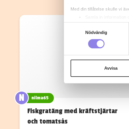
Med din tillåtelse skulle vi äve
Samla in information 
Identifiera din enhet 
Samtyckesval
Ta reda på mer om hur dina pe
Nödvändig
eller dra tillbaka ditt samtyc
Denna webbplats innehåller
eller äldre. Genom att besöka
Avvisa
Vi använder enhetsidentifierar
sociala medier och analysera 
till de sociala medier och a
med annan information som du 
N
nilma65
Fiskgratäng med kräftstjärtar
och tomatsås