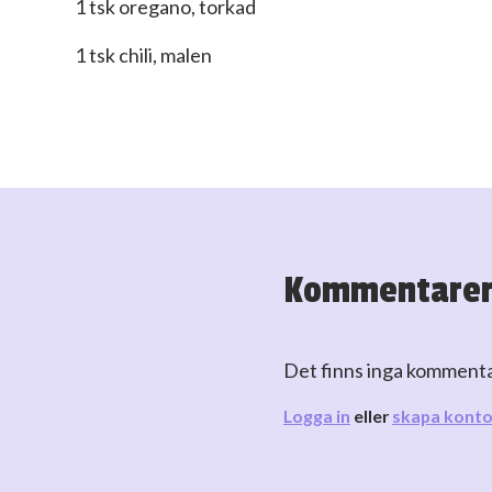
1 tsk oregano, torkad
1 tsk chili, malen
Kommentare
Det finns inga komment
Logga in
eller
skapa kont