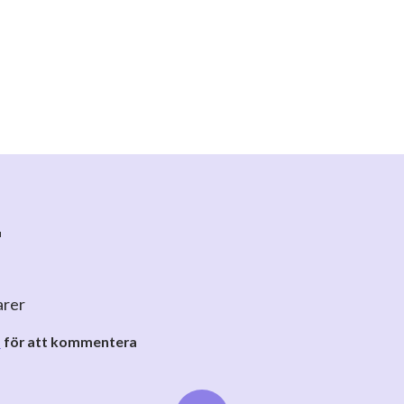
r
arer
o
för att kommentera