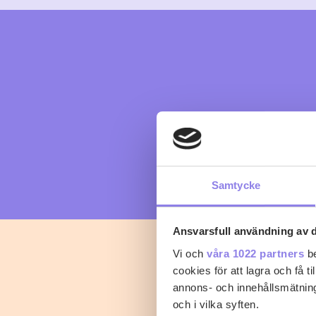
Samtycke
Ansvarsfull användning av d
Vi och
våra 1022 partners
be
cookies för att lagra och få t
annons- och innehållsmätning
och i vilka syften.