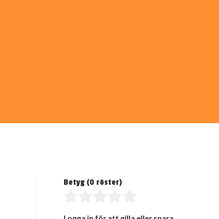
Betyg (
0
röster)
Logga in för att gilla eller spara