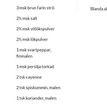
3 msk brun farin strö
Blanda al
2½ msk salt
2½ msk vitlökspulver
2½ msk lökpulver
1 msk svartpeppar,
finmalen
1 msk persilja torkad
2 tsk cayenne
2 tsk spiskummin, malen
1 tsk koriander, malen