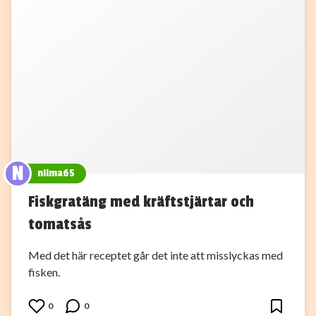
N
nilma65
Fiskgratäng med kräftstjärtar och
tomatsås
Med det här receptet går det inte att misslyckas med
fisken.
0
0