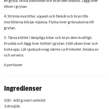
en gryta. Skiva steklöken och bryn den snabbt. Lägg över
löken i grytan.
4. Strimla morötter, squash och fänkål och bryn tills
morötterna börjar mjukna. Flytta över grönsakerna till
grytan.
5. Tärna köttet i lämpliga bitar och bryn dem kraftigt.
Krydda och lägg över köttet i grytan. Häll såsen över och
koka upp. Låt sjuda på svag värme ca 8 minuter. Smaka av
och servera.
6 portioner
Ingredienser
500 - 600 g mört nötkött
3 dl mjölk