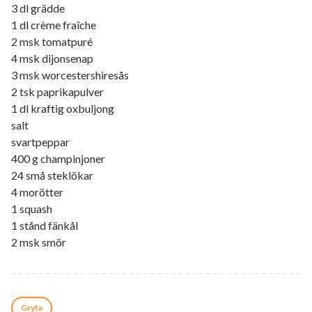
3 dl grädde
1 dl crème fraîche
2 msk tomatpuré
4 msk dijonsenap
3 msk worcestershiresås
2 tsk paprikapulver
1 dl kraftig oxbuljong
salt
svartpeppar
400 g champinjoner
24 små steklökar
4 morötter
1 squash
1 stånd fänkål
2 msk smör
Gryta