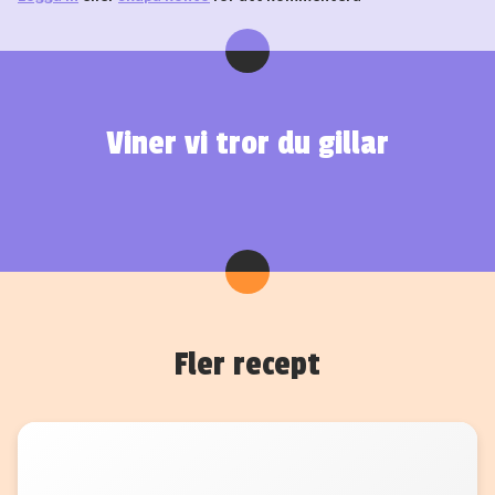
Viner vi tror du gillar
Fler recept