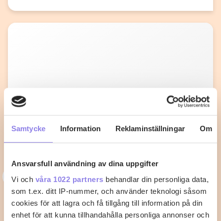
Samtycke
Information
Reklaminställningar
Om
Ansvarsfull användning av dina uppgifter
T
topchef1972
Vi och
våra 1022 partners
behandlar din personliga data,
som t.ex. ditt IP-nummer, och använder teknologi såsom
Knafeh med Mascarpone
cookies för att lagra och få tillgång till information på din
enhet för att kunna tillhandahålla personliga annonser och
Mellan Österns delikata bakverk gjord med