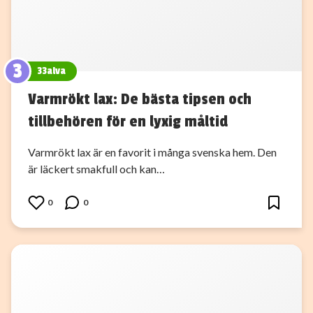
3
33alva
Varmrökt lax: De bästa tipsen och
tillbehören för en lyxig måltid
Varmrökt lax är en favorit i många svenska hem. Den
är läckert smakfull och kan…
0
0