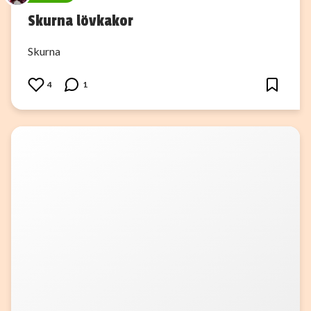
Skurna lövkakor
Skurna
4
1