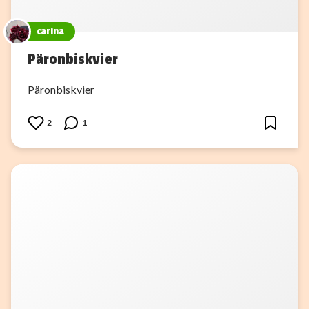
carina
Päronbiskvier
Päronbiskvier
2
1