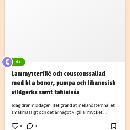
C
cia
Lammytterfilé och couscoussallad
med bl a bönor, pumpa och libanesisk
vildgurka samt tahinisås
Idag drar middagen litet grand åt mellanösternhållet
smakmässigt och det är något vi gillar mycket.…
0
0