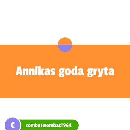
Annikas goda gryta
C
combatwombat1964