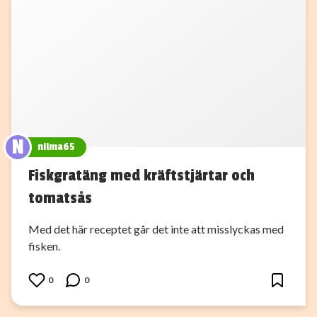
N
nilma65
Fiskgratäng med kräftstjärtar och
tomatsås
Med det här receptet går det inte att misslyckas med
fisken.
0
0