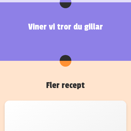
Viner vi tror du gillar
Fler recept