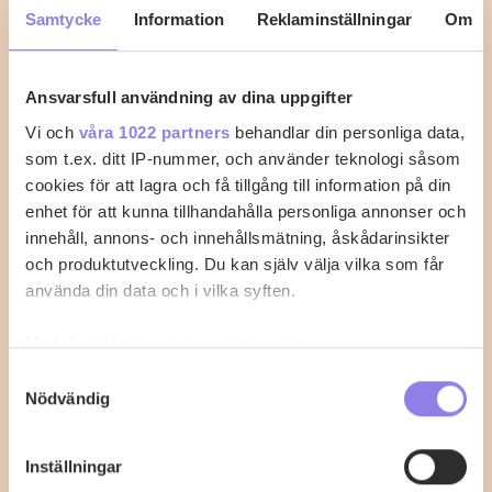
Samtycke
Information
Reklaminställningar
Om
med perfekt tillagning
När du vill laga kycklingklubba i ugn är det viktigt att
Ansvarsfull användning av dina uppgifter
känna till rätt temperatur…
Vi och
våra 1022 partners
behandlar din personliga data,
2
0
som t.ex. ditt IP-nummer, och använder teknologi såsom
cookies för att lagra och få tillgång till information på din
enhet för att kunna tillhandahålla personliga annonser och
innehåll, annons- och innehållsmätning, åskådarinsikter
och produktutveckling. Du kan själv välja vilka som får
använda din data och i vilka syften.
Med din tillåtelse skulle vi även vilja:
Samla in information om din geografiska plats
Samtyckesval
Nödvändig
som kan ha en noggrannhet på upp till flera meter
Identifiera din enhet genom att aktivt skanna den
för specifika kännetecken (fingeravtryck)
Inställningar
Ta reda på mer om hur dina personliga uppgifter