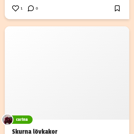
1
0
carina
Skurna lövkakor