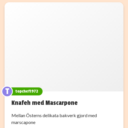
T
topchef1972
Knafeh med Mascarpone
Mellan Österns delikata bakverk gjord med
marscapone