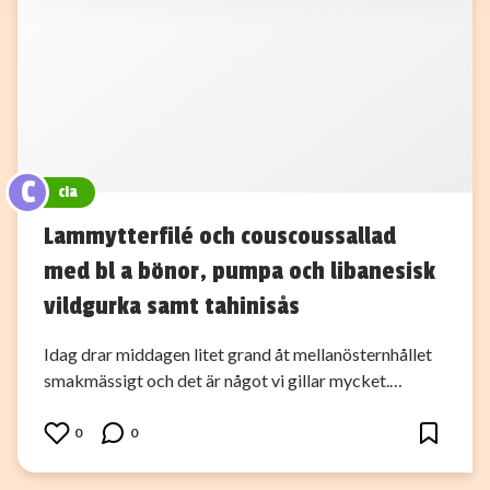
C
cia
Lammytterfilé och couscoussallad
med bl a bönor, pumpa och libanesisk
vildgurka samt tahinisås
Idag drar middagen litet grand åt mellanösternhållet
smakmässigt och det är något vi gillar mycket.…
0
0