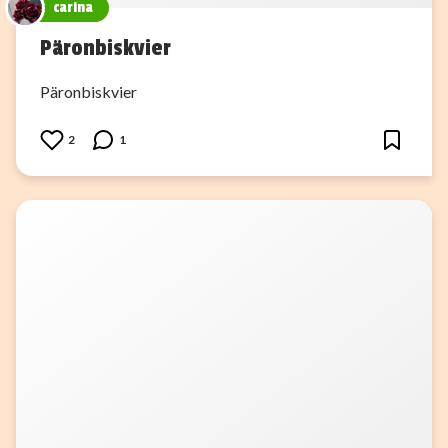
carina
Päronbiskvier
Päronbiskvier
2
1