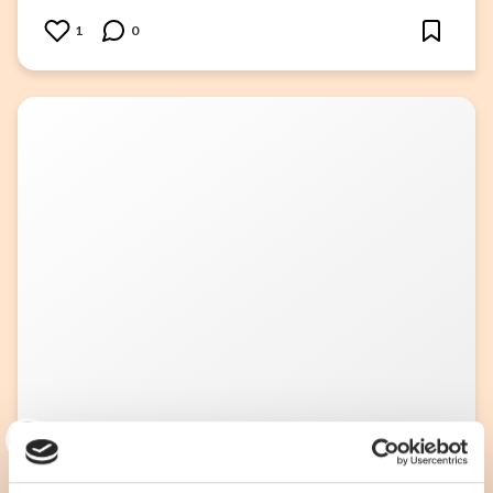
1
0
3
33alva
Kycklingklubba i ugn – Så lyckas du