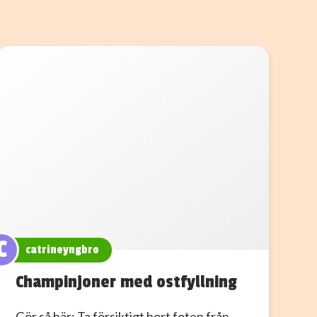
C
catrineyngbro
Champinjoner med ostfyllning
Gör så här: Ta försiktigt bort foten från