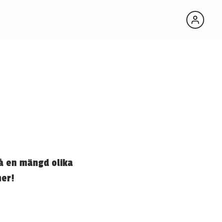
å en mängd olika
ner!