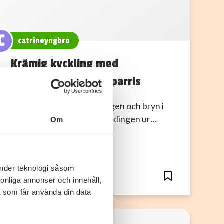
C
catrineyngbro
Krämig kyckling med
champinjoner och sparris
Gör så här: Strimla kycklingen och bryn i
hälften av fettet, ta ur kycklingen ur…
Om
änder teknologi såsom
0
0
rsonliga annonser och innehåll,
a som får använda din data