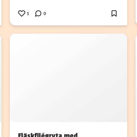
1
0
Fläskfilégryta med