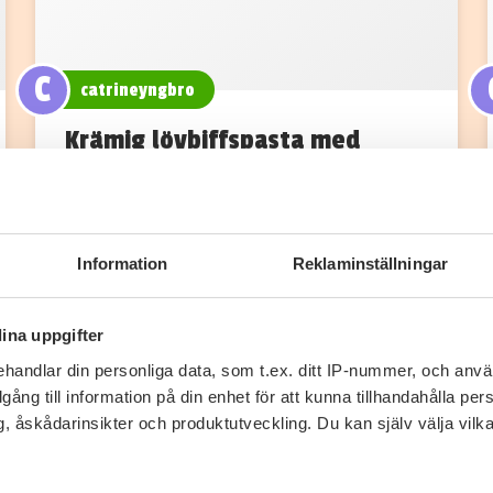
C
catrineyngbro
Krämig lövbiffspasta med
champinjoner Posted on
25/01/2021 by Therése
Information
Reklaminställningar
Strimla lövbiffen och ställ åt sidan. Skär
champinjonerna i bitar. Stek
champinjonerna i en stekpanna…
ina uppgifter
handlar din personliga data, som t.ex. ditt IP-nummer, och anv
0
0
illgång till information på din enhet för att kunna tillhandahålla pe
, åskådarinsikter och produktutveckling. Du kan själv välja vilk