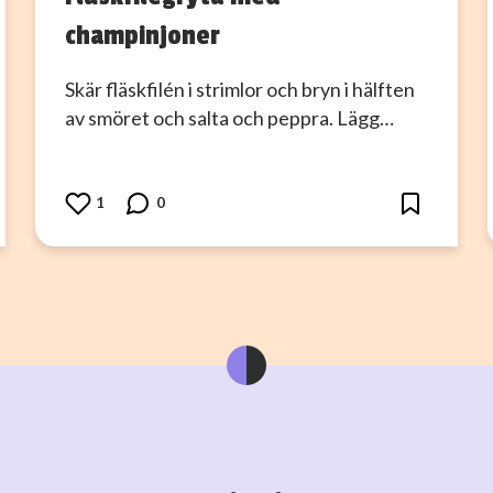
champinjoner
Skär fläskfilén i strimlor och bryn i hälften
av smöret och salta och peppra. Lägg…
1
0