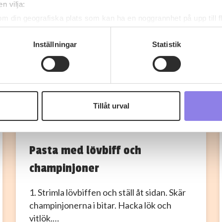
n vilja:
om din geografiska plats som kan ha en noggrannhet på upp till f
genom att aktivt skanna den för specifika kännetecken (fingeravt
rsonliga uppgifter behandlas och ställ in dina preferenser i
deta
Inställningar
Statistik
ke när som helst från cookie-förklaringen.
 information om alkoholdrycker.
För besök på denna webbplat
 webbplatsen intygar du att du är 25 år eller äldre.
Tillåt urval
e för att anpassa innehållet och annonserna till användarna, tillh
vår trafik. Vi vidarebefordrar även sådana identifierare och anna
nnons- och analysföretag som vi samarbetar med. Dessa kan i sin
Pasta med lövbiff och
har tillhandahållit eller som de har samlat in när du har använt 
champinjoner
1. Strimla lövbiffen och ställ åt sidan. Skär
champinjonerna i bitar. Hacka lök och
vitlök.…