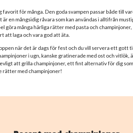
g favorit för många. Den goda svampen passar både till vard
Det är en mångsidig råvara som kan användas i alltifrån musti
pel göra många härliga rätter med pasta och champinjoner,
t att laga och vara god att äta.
pen när det är dags för fest och du vill servera ett gott til
 Champinjoner i ugn, kanske gratinerade med ost och vitlök, ä
igt att grilla champinjoner, ett fint alternativ för dig som i
de rätter med champinjoner!