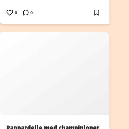
0
0
Pappardelle med champinjoner