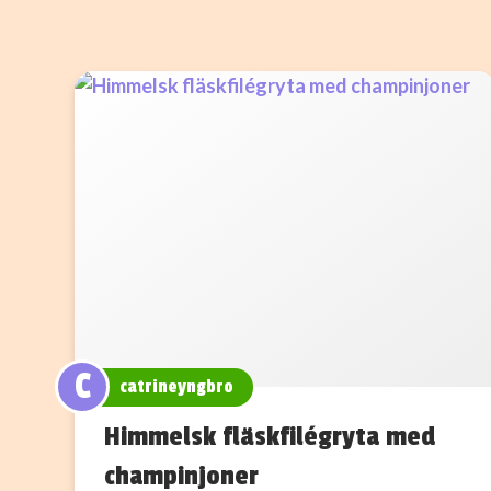
C
catrineyngbro
Himmelsk fläskfilégryta med
champinjoner