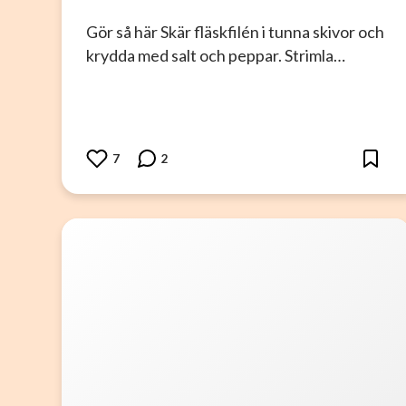
Gör så här Skär fläskfilén i tunna skivor och
krydda med salt och peppar. Strimla…
7
2