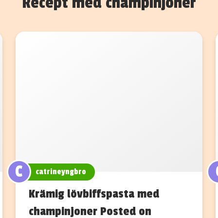
Recept med champinjoner
C
catrineyngbro
Krämig lövbiffspasta med
champinjoner Posted on