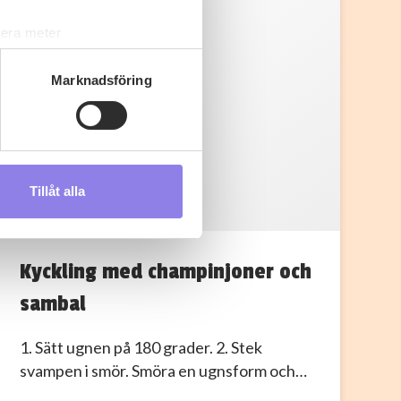
lera meter
ryck)
ljsektionen
. Du kan ändra
Marknadsföring
s måste du därför vara 25 år
Tillåt alla
andahålla funktioner för
n information från din enhet
 tur kombinera informationen
Kyckling med champinjoner och
deras tjänster.
sambal
1. Sätt ugnen på 180 grader. 2. Stek
svampen i smör. Smöra en ugnsform och…