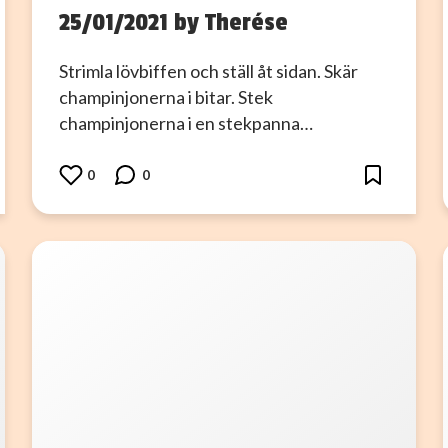
25/01/2021 by Therése
Strimla lövbiffen och ställ åt sidan. Skär
champinjonerna i bitar. Stek
champinjonerna i en stekpanna…
0
0