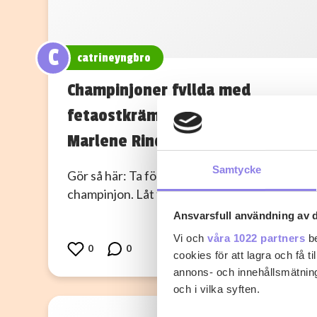
C
catrineyngbro
Champinjoner fyllda med
fetaostkräm 2018-06-10
Marlene Rindå Jikita
Samtycke
Gör så här: Ta försiktigt bort foten på varje
champinjon. Låt fetaosten rinna av och…
Ansvarsfull användning av d
Vi och
våra 1022 partners
be
0
0
cookies för att lagra och få t
annons- och innehållsmätning
och i vilka syften.