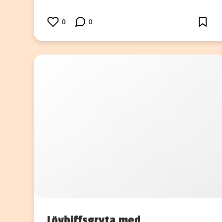
0
0
Lövbiffsgryta med