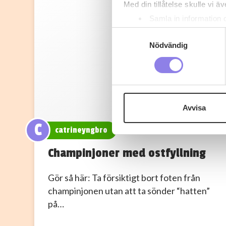
Med din tillåtelse skulle vi äve
Samla in information 
Identifiera din enhet 
Samtyckesval
Ta reda på mer om hur dina pe
Nödvändig
eller dra tillbaka ditt samtyc
Denna webbplats innehåller
eller äldre. Genom att besöka
Avvisa
Vi använder enhetsidentifierar
C
sociala medier och analysera 
catrineyngbro
till de sociala medier och a
Champinjoner med ostfyllning
med annan information som du 
Gör så här: Ta försiktigt bort foten från
champinjonen utan att ta sönder “hatten”
på…