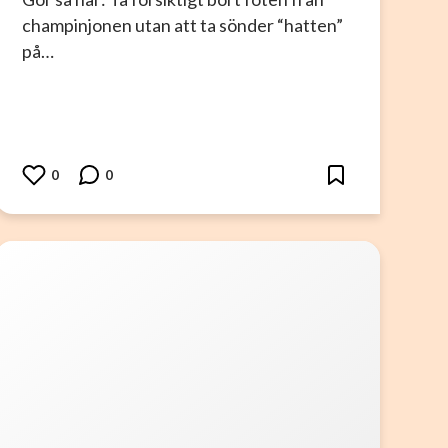
champinjonen utan att ta sönder “hatten”
på…
0
0