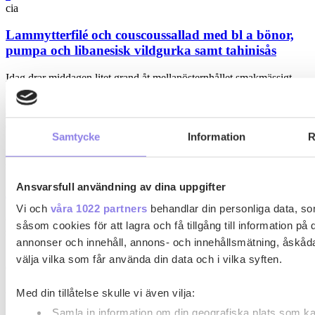
cia
Lammytterfilé och couscoussallad med bl a bönor,
pumpa och libanesisk vildgurka samt tahinisås
Idag drar middagen litet grand åt mellanösternhållet smakmässigt
och det är något vi gillar mycket.…
0
0
Samtycke
Information
R
s
sympatrik
Ansvarsfull användning av dina uppgifter
Melindas fröknäcke med röda linser
Vi och
våra 1022 partners
behandlar din personliga data, so
Gott och ”relativt” hälsosamt fröknäcke som gör sig utmärkt som
såsom cookies för att lagra och få tillgång till information på 
substitut till kex på ostbrickan.…
annonser och innehåll, annons- och innehållsmätning, åskåda
1
välja vilka som får använda din data och i vilka syften.
0
Med din tillåtelse skulle vi även vilja:
Prenumerera på vårt nyhetsbrev
Samla in information om din geografiska plats som kan