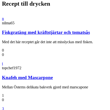
Recept till drycken
n
nilma65
Fiskgratäng med kräftstjärtar och tomatsås
Med det här receptet går det inte att misslyckas med fisken.
0
0
t
topchef1972
Knafeh med Mascarpone
Mellan Österns delikata bakverk gjord med marscapone
1
0
3