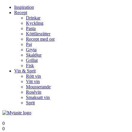
Inspiration
Recept
Drinkar
Kyckling
Pasta
Köttfärsrätter
Recept med ost
Paj
Gryta
Skaldjur
Grillat
Fisk
Vin & Sprit
Rött vin
Vitt vin
Mousserande
Rosévin
Smaksatt vin
Sprit
0
0