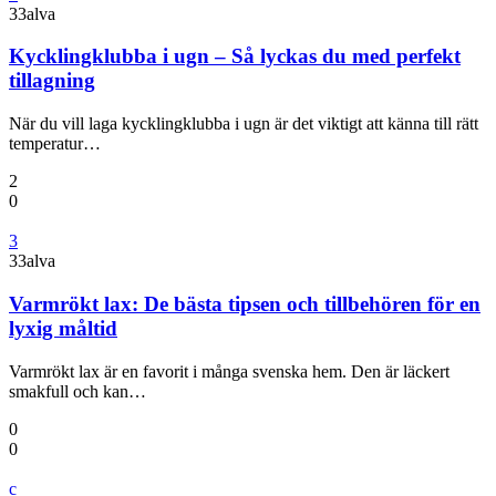
33alva
Kycklingklubba i ugn – Så lyckas du med perfekt
tillagning
När du vill laga kycklingklubba i ugn är det viktigt att känna till rätt
temperatur…
2
0
3
33alva
Varmrökt lax: De bästa tipsen och tillbehören för en
lyxig måltid
Varmrökt lax är en favorit i många svenska hem. Den är läckert
smakfull och kan…
0
0
c