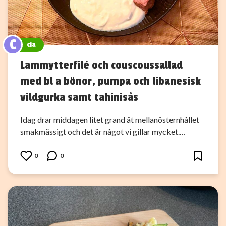
C
cia
Lammytterfilé och couscoussallad
med bl a bönor, pumpa och libanesisk
vildgurka samt tahinisås
Idag drar middagen litet grand åt mellanösternhållet
smakmässigt och det är något vi gillar mycket.…
0
0