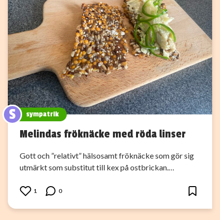
S
sympatrik
Melindas fröknäcke med röda linser
Gott och ”relativt” hälsosamt fröknäcke som gör sig
utmärkt som substitut till kex på ostbrickan.…
1
0