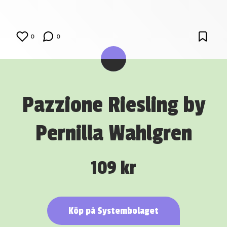
0
0
Pazzione Riesling by
Pernilla Wahlgren
109 kr
Köp på Systembolaget