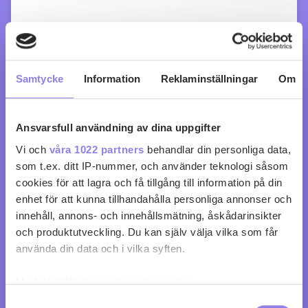
Samtycke
Information
Reklaminställningar
Om
Ansvarsfull användning av dina uppgifter
Vi och
våra 1022 partners
behandlar din personliga data,
som t.ex. ditt IP-nummer, och använder teknologi såsom
cookies för att lagra och få tillgång till information på din
Black Tower Riesling Club Edition
enhet för att kunna tillhandahålla personliga annonser och
innehåll, annons- och innehållsmätning, åskådarinsikter
köp 95 kr
och produktutveckling. Du kan själv välja vilka som får
använda din data och i vilka syften.
0
0
Med din tillåtelse skulle vi även vilja:
Samla in information om din geografiska plats
Samtyckesval