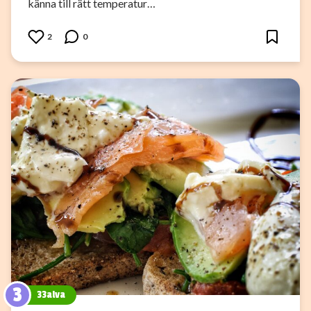
känna till rätt temperatur…
2
0
3
33alva