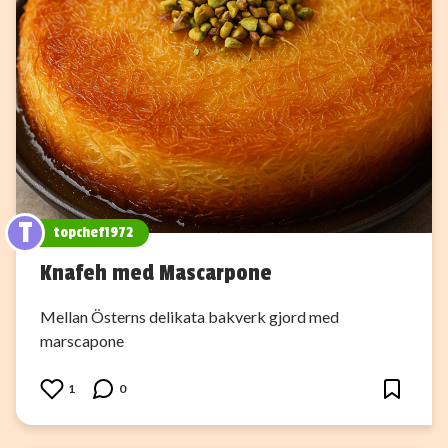
T
topchef1972
Knafeh med Mascarpone
Mellan Österns delikata bakverk gjord med
marscapone
1
0