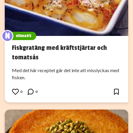
N
nilma65
Fiskgratäng med kräftstjärtar och
tomatsås
Med det här receptet går det inte att misslyckas med
fisken.
0
0