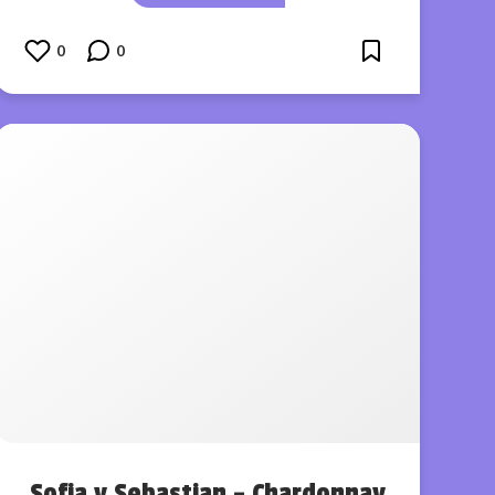
0
0
Sofia y Sebastian – Chardonnay