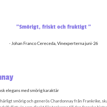
”Smörigt, friskt och fruktigt ”
- Johan Franco Cereceda, Vinexperterna juni-26
nnay
sk elegans med smörig karaktär
härligt smörig och generös Chardonnay från Frankrike, ska