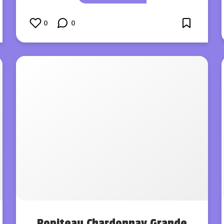
0
0
Ropiteau Chardonnay Grande