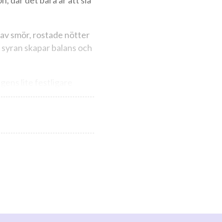
n, där det bara är att slå
 av smör, rostade nötter
a syran skapar balans och
gens lite festligare
lsammans med en krämig
jeslagare till örtrostad
ill lite salta chips?
ardonnay en klassisk
lite vardagslyx mitt i