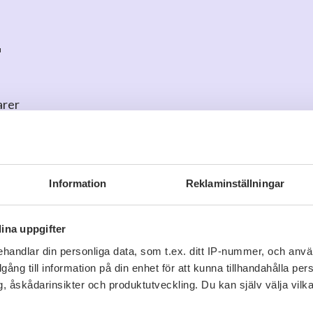
gt”
, Vinexperterna juni-26
r
rdonnay med karaktär.”
rterna juni-26
arer
erna, juni-26
o
för att kommentera
mbinerar fräschör och djup på ett övertygande sätt”
Vinexperterna juni 2026
Information
Reklaminställningar
ina uppgifter
handlar din personliga data, som t.ex. ditt IP-nummer, och anv
illgång till information på din enhet för att kunna tillhandahålla pe
Liknande dryck
, åskådarinsikter och produktutveckling. Du kan själv välja vilk