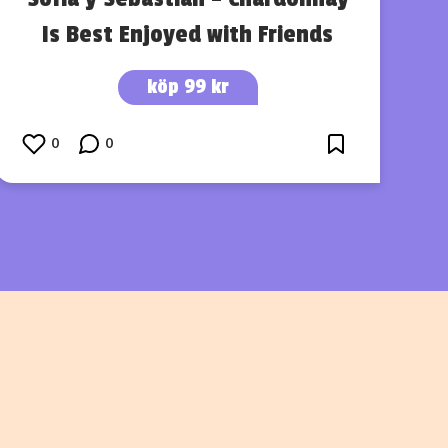
Is Best Enjoyed with Friends
köp 99 kr
0
0