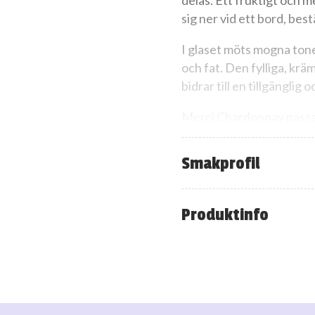
delas. Ett fruktigt och me
sig ner vid ett bord, bestä
I glaset möts mogna tone
och fat. Den fylliga, kr
bidrar till en tillgänglig o
Merci Chardonnay passar l
måltider. Servera gärna t
fisksoppa och andra smakr
Smakprofil
kyckling med gräddig citr
Med sin fina balans mell
Produktinfo
fransk vinupplevelse med
🌟”En fransk chardonnay 
veckan”
– Ragnar Falk, Vinexpert