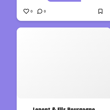
0
0
Lepont & Fils Bourgogne