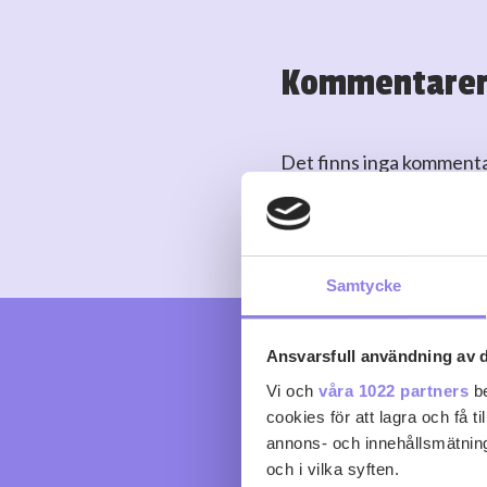
🌟”Smörigt, friskt, frukti
– Johan Franco Cereceda
Kommentare
🌟”Frisk och krämig Cha
– Malin Brorell, Vinexpe
🌟”Lätt att tycka om.”
Det finns inga komment
– Ragnar Falk, Vinexpert
Logga in
eller
skapa kont
🌟”En chardonnay som ko
– Anna-Karin Thunborg, 
Samtycke
Ansvarsfull användning av d
Vi och
våra 1022 partners
be
cookies för att lagra och få t
annons- och innehållsmätning
och i vilka syften.