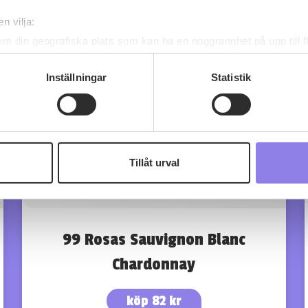
n vilja:
om din geografiska plats som kan ha en noggrannhet på upp till f
genom att aktivt skanna den för specifika kännetecken (fingeravt
rsonliga uppgifter behandlas och ställ in dina preferenser i
deta
Inställningar
Statistik
ke när som helst från cookie-förklaringen.
 information om alkoholdrycker.
För besök på denna webbplat
 webbplatsen intygar du att du är 25 år eller äldre.
Tillåt urval
e för att anpassa innehållet och annonserna till användarna, tillh
vår trafik. Vi vidarebefordrar även sådana identifierare och anna
nnons- och analysföretag som vi samarbetar med. Dessa kan i sin
har tillhandahållit eller som de har samlat in när du har använt 
99 Rosas Sauvignon Blanc
Chardonnay
köp 82 kr