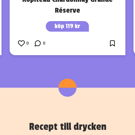
Réserve
köp 119 kr
0
0
Recept till drycken