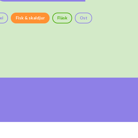
el
Fisk & skaldjur
Fläsk
Ost