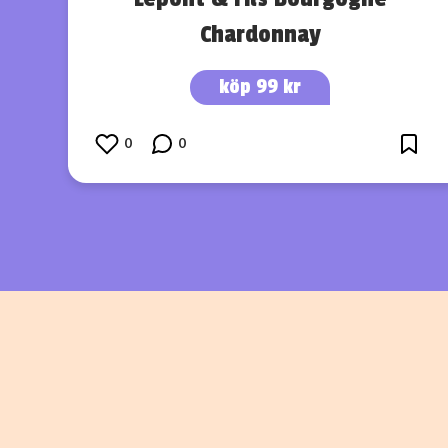
Chardonnay
köp 99 kr
0
0