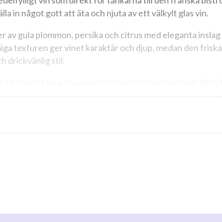
delfylligt vin som direkt för tankarna till den franska bistro
lla in något gott att äta och njuta av ett välkylt glas vin.
r av gula plommon, persika och citrus med eleganta inslag
ämiga texturen ger vinet karaktär och djup, medan den frisk
ch drickvänlig stil.
ika bra till en avslappnad middag mitt i veckan som till hel
ill grillad lax, torsk eller havskräftor med citron, eller til
ika fisk- och skaldjursrätter. Vinet är också en utmärkt föl
onsås och ugnsrostad potatis. Eller varför inte bara avnjuta t
an frukt, fräschör och smöriga fattoner erbjuder Merci Ch
 lyxig känsla.
för under hundralappen som passar perfekt när man vill ha 
erna, juni-26