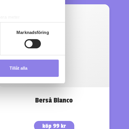
lera meter
ryck)
ljsektionen
. Du kan ändra
Marknadsföring
s måste du därför vara 25 år
Tillåt alla
andahålla funktioner för
n information från din enhet
 tur kombinera informationen
deras tjänster.
Berså Bianco
köp 99 kr