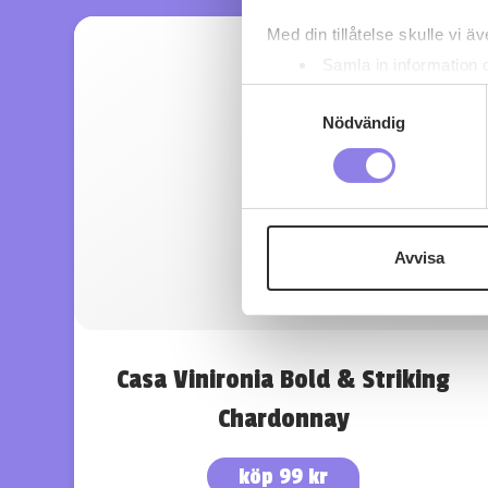
Med din tillåtelse skulle vi äve
Samla in information 
Identifiera din enhet 
Samtyckesval
Ta reda på mer om hur dina pe
Nödvändig
eller dra tillbaka ditt samtyc
Denna webbplats innehåller
eller äldre. Genom att besöka
Avvisa
Vi använder enhetsidentifierar
sociala medier och analysera 
till de sociala medier och a
med annan information som du 
Casa Vinironia Bold & Striking
Chardonnay
köp 99 kr