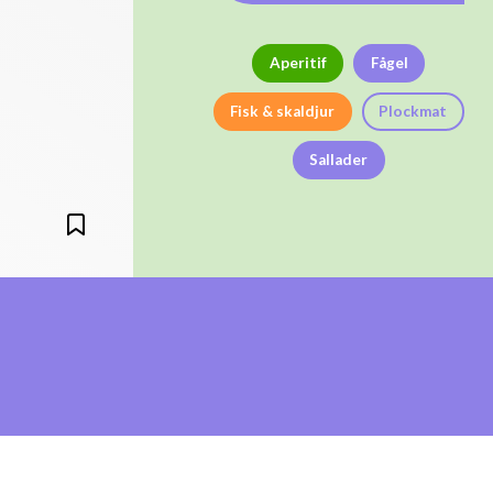
Aperitif
Fågel
Fisk & skaldjur
Plockmat
Sallader