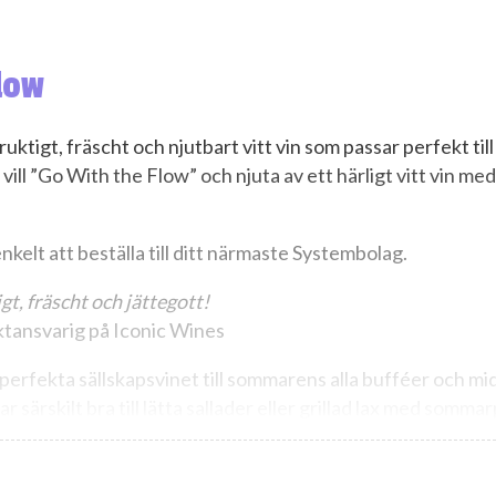
low
uktigt, fräscht och njutbart vitt vin som passar perfekt till
 vill ”Go With the Flow” och njuta av ett härligt vitt vin med
kelt att beställa till ditt närmaste Systembolag.
gt, fräscht och jättegott!
ktansvarig på Iconic Wines
perfekta sällskapsvinet till sommarens alla bufféer och mi
r särskilt bra till lätta sallader eller grillad lax med somma
och vitlöksgrillad blomkål, basilikayoghurt och färskpotatis.