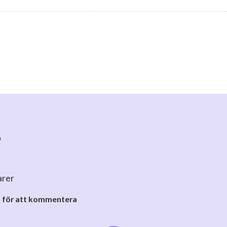
r
arer
o
för att kommentera