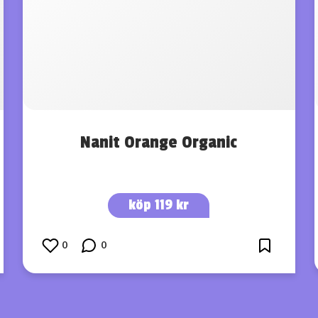
Nanit Orange Organic
köp 119 kr
0
0