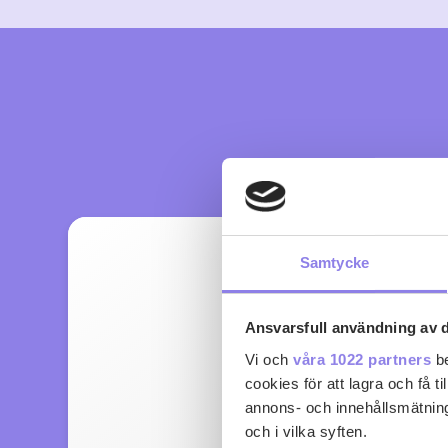
Samtycke
Ansvarsfull användning av d
Vi och
våra 1022 partners
be
cookies för att lagra och få t
annons- och innehållsmätning
och i vilka syften.