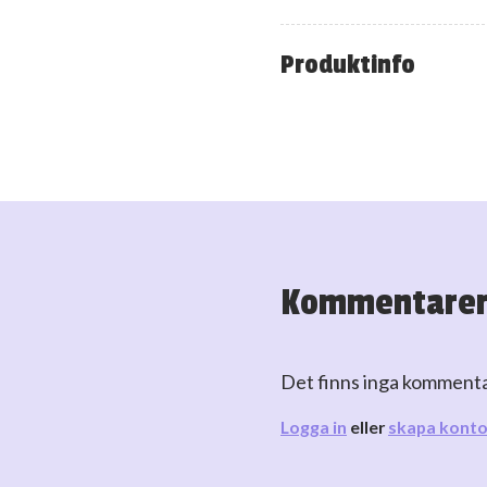
Produktinfo
Kommentare
Det finns inga komment
Logga in
eller
skapa kont