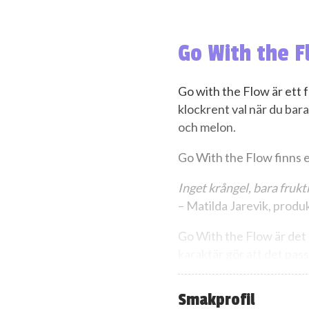
Go With the F
Go with the Flow är ett fr
klockrent val när du bara
och melon.
Go With the Flow finns en
Inget krångel, bara frukti
– Matilda Jarevik, produ
Go With the Flow är det 
karaktär gör att det passa
grillade lax med citron- 
Smakprofil