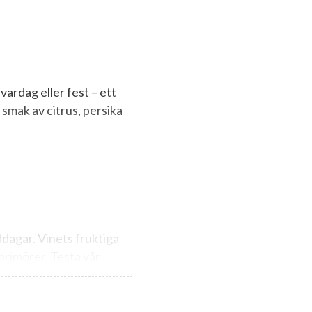
 vardag eller fest – ett
 smak av citrus, persika
ddagar. Vinets fruktiga
rprimörer. Testa vår