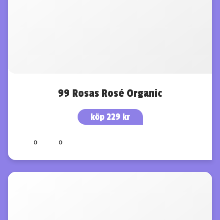
99 Rosas Rosé Organic
köp 229 kr
0
0