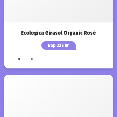
sig som en framgångsrik producent med viner från 14 olika
spanska vinregioner. Idag exporteras deras viner till ett stort
antal marknader världen över.
Ecologica Girasol Organic Rosé
köp 225 kr
0
0