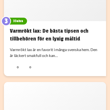
3
33alva
Varmrökt lax: De bästa tipsen och
tillbehören för en lyxig måltid
Varmrökt lax är en favorit i många svenska hem. Den
är läckert smakfull och kan…
0
0