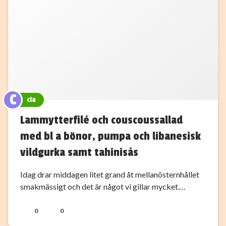
C
cia
Lammytterfilé och couscoussallad
med bl a bönor, pumpa och libanesisk
vildgurka samt tahinisås
Idag drar middagen litet grand åt mellanösternhållet
smakmässigt och det är något vi gillar mycket.…
0
0