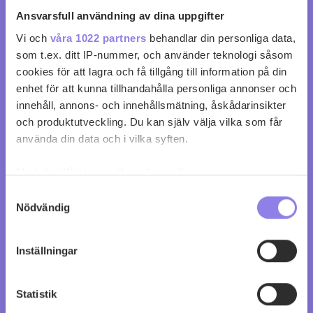
köp 299 kr
Ansvarsfull användning av dina uppgifter
Vi och
våra 1022 partners
behandlar din personliga data,
0
0
som t.ex. ditt IP-nummer, och använder teknologi såsom
cookies för att lagra och få tillgång till information på din
enhet för att kunna tillhandahålla personliga annonser och
innehåll, annons- och innehållsmätning, åskådarinsikter
och produktutveckling. Du kan själv välja vilka som får
använda din data och i vilka syften.
Med din tillåtelse skulle vi även vilja:
Samla in information om din geografiska plats
Samtyckesval
Nödvändig
som kan ha en noggrannhet på upp till flera meter
Identifiera din enhet genom att aktivt skanna den
för specifika kännetecken (fingeravtryck)
Inställningar
Ta reda på mer om hur dina personliga uppgifter
behandlas och ställ in dina preferenser i
detaljsektionen
.
Statistik
Du kan ändra eller dra tillbaka ditt samtycke när som
helst från cookie-förklaringen.