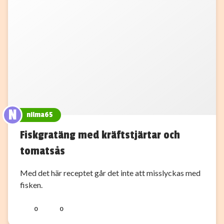
N
nilma65
Fiskgratäng med kräftstjärtar och
tomatsås
Med det här receptet går det inte att misslyckas med
fisken.
0
0