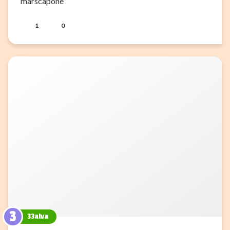
marscapone
1
0
3
33alva