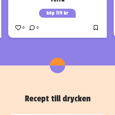
köp 119 kr
0
0
Recept till drycken