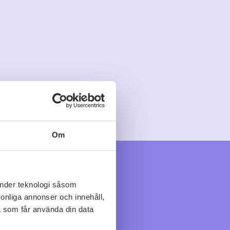
dlingslägen under
han sedan ett vin
t Boisset vars säten
igger i ett noga urval
mans skapar en stil som
Om
änder teknologi såsom
rsonliga annonser och innehåll,
a som får använda din data