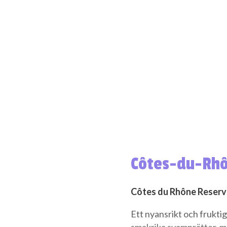
Côtes-du-Rhô
Côtes du Rhône Reserve
Ett nyansrikt och fruktigt