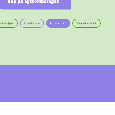
Köp på Systembolaget
 skaldjur
Frankrike
Plockmat
Vegetariskt