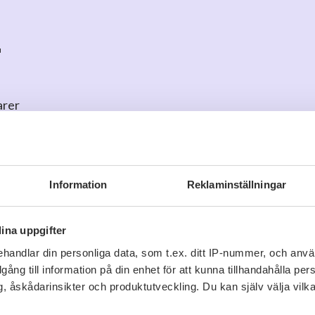
r plockas noggrant utvalda druvor från högkvalitativa o
iska vinmakaren Florent Georger. Med varsam hand skapar 
 med en modern touch.
r
rin grundades 1912 och är idag en del av familjeföretage
arer
e, Languedoc, Jura och Provence. Nyckeln till framgången l
rån enskilda bylägen; Côtes du Rhône Villages) som tillsam
o
för att kommentera
umenter och skribenter.
Information
Reklaminställningar
ina uppgifter
handlar din personliga data, som t.ex. ditt IP-nummer, och anv
illgång till information på din enhet för att kunna tillhandahålla pe
Liknande dryck
, åskådarinsikter och produktutveckling. Du kan själv välja vilk