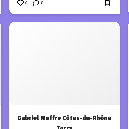
0
0
Gabriel Meffre Côtes-du-Rhône
Terra