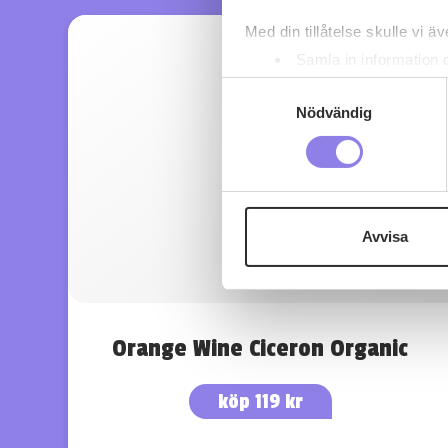
Med din tillåtelse skulle vi äve
Samla in information 
Identifiera din enhet 
Samtyckesval
Ta reda på mer om hur dina pe
Nödvändig
eller dra tillbaka ditt samtyc
Denna webbplats innehåller
eller äldre. Genom att besöka
Avvisa
Vi använder enhetsidentifierar
sociala medier och analysera 
till de sociala medier och a
med annan information som du 
Orange Wine Ciceron Organic
köp 119 kr