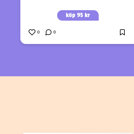
köp 95 kr
0
0