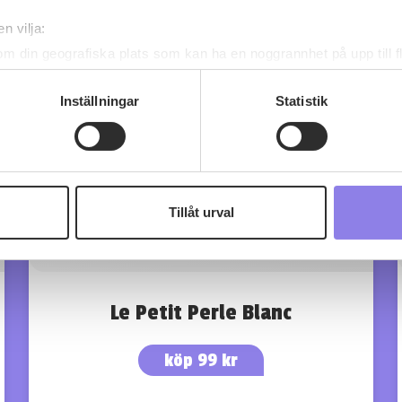
n vilja:
om din geografiska plats som kan ha en noggrannhet på upp till f
genom att aktivt skanna den för specifika kännetecken (fingeravt
rsonliga uppgifter behandlas och ställ in dina preferenser i
deta
Inställningar
Statistik
ke när som helst från cookie-förklaringen.
 information om alkoholdrycker.
För besök på denna webbplat
 webbplatsen intygar du att du är 25 år eller äldre.
Tillåt urval
e för att anpassa innehållet och annonserna till användarna, tillh
vår trafik. Vi vidarebefordrar även sådana identifierare och anna
nnons- och analysföretag som vi samarbetar med. Dessa kan i sin
har tillhandahållit eller som de har samlat in när du har använt 
Le Petit Perle Blanc
köp 99 kr