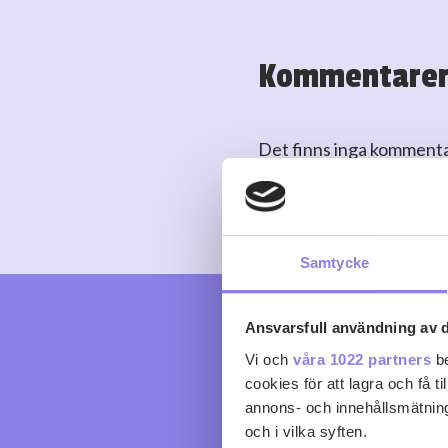
Châteauneuf-du-Pape. Hä
uppsikt av den karismat
sprunget ur traditionen
Kommentare
Om Joseph Pellerin
Producenten Joseph Pelle
Det finns inga komment
ligger i Rhône, Bourgogn
av druvor (varav några f
Logga in
eller
skapa kont
uppskattas av både kons
Samtycke
Ansvarsfull användning av d
Vi och
våra 1022 partners
be
cookies för att lagra och få t
annons- och innehållsmätning
och i vilka syften.