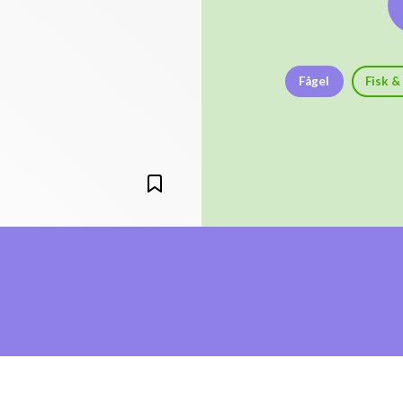
Fågel
Fisk &