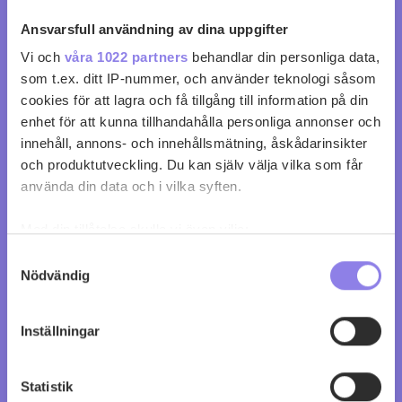
köp 249 kr
Ansvarsfull användning av dina uppgifter
Vi och
våra 1022 partners
behandlar din personliga data,
0
0
som t.ex. ditt IP-nummer, och använder teknologi såsom
cookies för att lagra och få tillgång till information på din
enhet för att kunna tillhandahålla personliga annonser och
innehåll, annons- och innehållsmätning, åskådarinsikter
och produktutveckling. Du kan själv välja vilka som får
använda din data och i vilka syften.
Med din tillåtelse skulle vi även vilja:
Samla in information om din geografiska plats
Samtyckesval
Nödvändig
som kan ha en noggrannhet på upp till flera meter
Identifiera din enhet genom att aktivt skanna den
för specifika kännetecken (fingeravtryck)
Inställningar
Ta reda på mer om hur dina personliga uppgifter
behandlas och ställ in dina preferenser i
detaljsektionen
.
Statistik
Du kan ändra eller dra tillbaka ditt samtycke när som