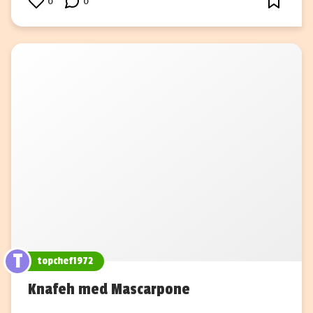
0
0
T
topchef1972
Knafeh med Mascarpone