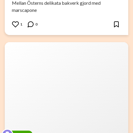
Mellan Österns delikata bakverk gjord med
marscapone
1
0