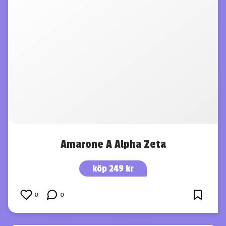
Amarone A Alpha Zeta
köp 249 kr
0
0