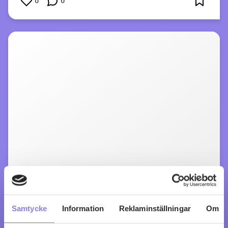
0
0
Samtycke
Information
Reklaminställningar
Om
MOOD Cinsault Grenache Noir