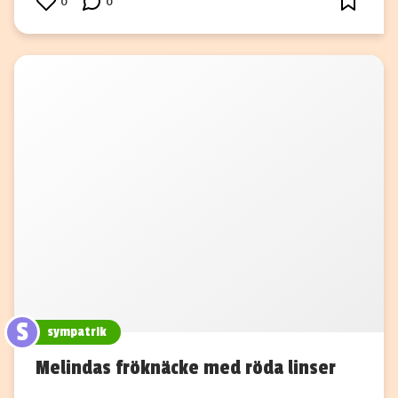
0
0
S
sympatrik
Melindas fröknäcke med röda linser