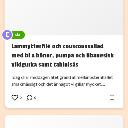
C
cia
Lammytterfilé och couscoussallad
med bl a bönor, pumpa och libanesisk
vildgurka samt tahinisås
Idag drar middagen litet grand åt mellanösternhållet
smakmässigt och det är något vi gillar mycket.…
0
0