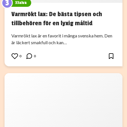
3
33alva
Varmrökt lax: De bästa tipsen och
tillbehören för en lyxig måltid
Varmrökt lax är en favorit i många svenska hem. Den
är läckert smakfull och kan…
0
0