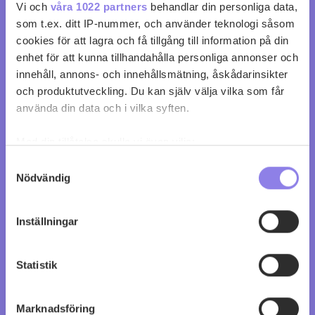
Vi och
våra 1022 partners
behandlar din personliga data,
som t.ex. ditt IP-nummer, och använder teknologi såsom
cookies för att lagra och få tillgång till information på din
enhet för att kunna tillhandahålla personliga annonser och
innehåll, annons- och innehållsmätning, åskådarinsikter
och produktutveckling. Du kan själv välja vilka som får
använda din data och i vilka syften.
Med din tillåtelse skulle vi även vilja:
Samla in information om din geografiska plats
Samtyckesval
Nödvändig
som kan ha en noggrannhet på upp till flera meter
Identifiera din enhet genom att aktivt skanna den
för specifika kännetecken (fingeravtryck)
Inställningar
Ta reda på mer om hur dina personliga uppgifter
behandlas och ställ in dina preferenser i
detaljsektionen
.
2023 Bourgogne Chardonnay Les
Statistik
Du kan ändra eller dra tillbaka ditt samtycke när som
Ursulines, Jean-Claude Boisset
helst från cookie-förklaringen.
Marknadsföring