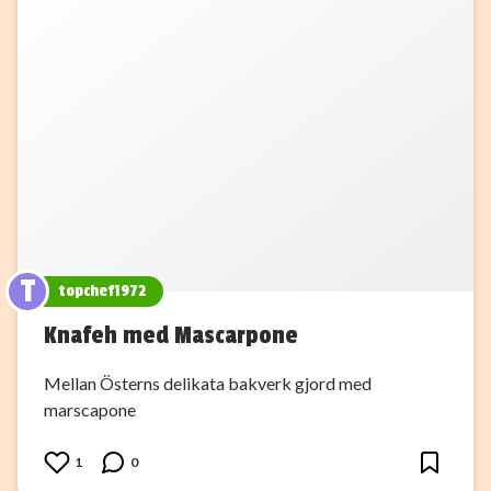
T
topchef1972
Knafeh med Mascarpone
Mellan Österns delikata bakverk gjord med
marscapone
1
0