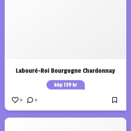
Labouré-Roi Bourgogne Chardonnay
köp 139 kr
0
0