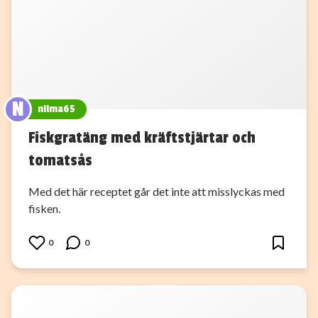
N
nilma65
Fiskgratäng med kräftstjärtar och
tomatsås
Med det här receptet går det inte att misslyckas med
fisken.
0
0