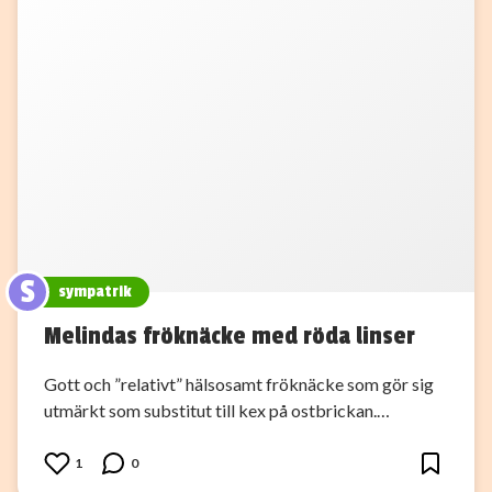
S
sympatrik
Melindas fröknäcke med röda linser
Gott och ”relativt” hälsosamt fröknäcke som gör sig
utmärkt som substitut till kex på ostbrickan.…
1
0