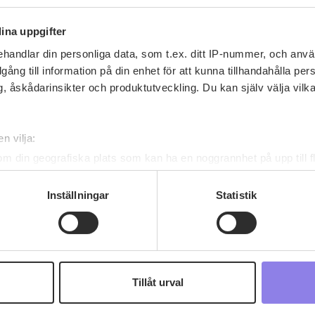
ina uppgifter
handlar din personliga data, som t.ex. ditt IP-nummer, och anv
illgång till information på din enhet för att kunna tillhandahålla pe
, åskådarinsikter och produktutveckling. Du kan själv välja vilk
jer
n vilja:
följare
om din geografiska plats som kan ha en noggrannhet på upp till f
genom att aktivt skanna den för specifika kännetecken (fingeravt
rsonliga uppgifter behandlas och ställ in dina preferenser i
deta
Inställningar
Statistik
ke när som helst från cookie-förklaringen.
 information om alkoholdrycker.
För besök på denna webbplat
 webbplatsen intygar du att du är 25 år eller äldre.
Tillåt urval
e för att anpassa innehållet och annonserna till användarna, tillh
vår trafik. Vi vidarebefordrar även sådana identifierare och anna