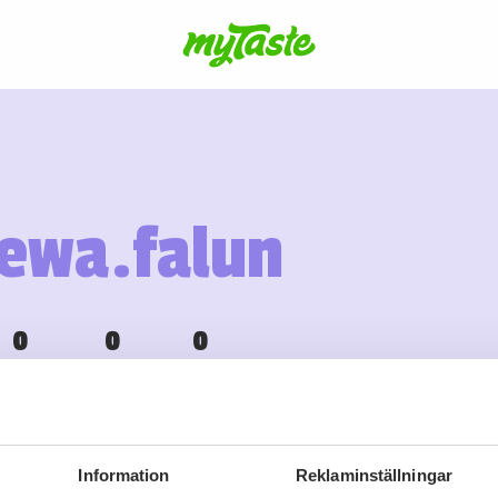
ewa.falun
0
0
0
Recept
Följare
Följer
Information
Reklaminställningar