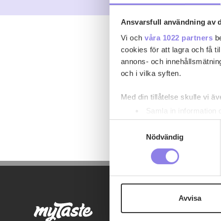
Ansvarsfull användning av d
Vi och
våra 1022 partners
be
cookies för att lagra och få t
annons- och innehållsmätning
och i vilka syften.
Föl
Med din tillåtelse skulle vi äve
Inga 
Samla in information 
Identifiera din enhet 
Samtyckesval
Ta reda på mer om hur dina pe
Nödvändig
eller dra tillbaka ditt samtyc
Denna webbplats innehåller
eller äldre. Genom att besöka
Avvisa
Vi använder enhetsidentifierar
sociala medier och analysera 