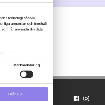
änder teknologi såsom
rsonliga annonser och innehåll,
a som får använda din data
lera meter
ryck)
ljsektionen
. Du kan ändra
Marknadsföring
s måste du därför vara 25 år
Tillåt alla
andahålla funktioner för
n information från din enhet