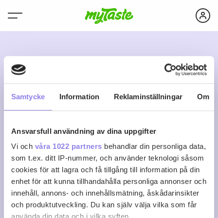
E
Samtycke
Information
Reklaminställningar
Om
Ansvarsfull användning av dina uppgifter
ewa.falun
Vi och
våra 1022 partners
behandlar din personliga data,
som t.ex. ditt IP-nummer, och använder teknologi såsom
cookies för att lagra och få tillgång till information på din
0
0
0
Följ
enhet för att kunna tillhandahålla personliga annonser och
Recept
Följare
Följer
innehåll, annons- och innehållsmätning, åskådarinsikter
Logga in för att följa
och produktutveckling. Du kan själv välja vilka som får
använda din data och i vilka syften.