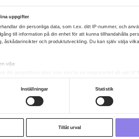
ina uppgifter
handlar din personliga data, som t.ex. ditt IP-nummer, och anv
illgång till information på din enhet för att kunna tillhandahålla pe
, åskådarinsikter och produktutveckling. Du kan själv välja vilk
Recept av urbansvanberg
n vilja:
urbansvanberg
har inga recept ännu
om din geografiska plats som kan ha en noggrannhet på upp till f
genom att aktivt skanna den för specifika kännetecken (fingeravt
rsonliga uppgifter behandlas och ställ in dina preferenser i
deta
Inställningar
Statistik
ke när som helst från cookie-förklaringen.
 information om alkoholdrycker.
För besök på denna webbplat
 webbplatsen intygar du att du är 25 år eller äldre.
Tillåt urval
e för att anpassa innehållet och annonserna till användarna, tillh