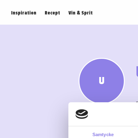
Inspiration
Recept
Vin & Sprit
U
Samtycke