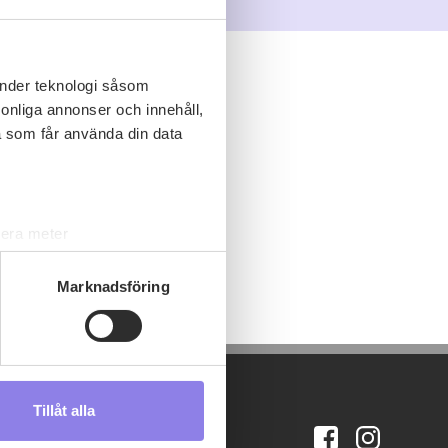
änder teknologi såsom
rsonliga annonser och innehåll,
a som får använda din data
lera meter
ryck)
ljsektionen
. Du kan ändra
Marknadsföring
s måste du därför vara 25 år
Tillåt alla
andahålla funktioner för