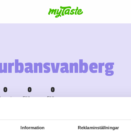
urbansvanberg
0
0
0
Recept
Följare
Följer
Information
Reklaminställningar