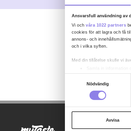
Ansvarsfull användning av d
Vi och
våra 1022 partners
be
cookies för att lagra och få t
annons- och innehållsmätning
och i vilka syften.
Med din tillåtelse skulle vi äve
Samla in information 
Identifiera din enhet 
Samtyckesval
Ta reda på mer om hur dina pe
Nödvändig
eller dra tillbaka ditt samtyc
Denna webbplats innehåller
eller äldre. Genom att besöka
Avvisa
Vi använder enhetsidentifierar