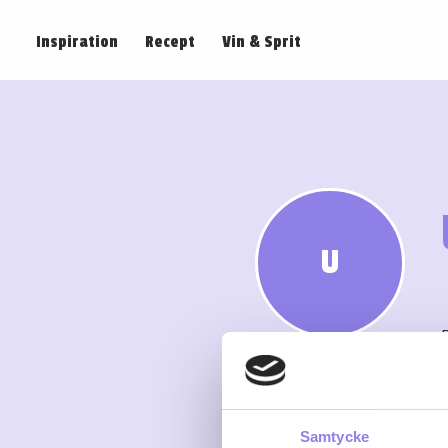
Inspiration
Recept
Vin & Sprit
U
Samtycke