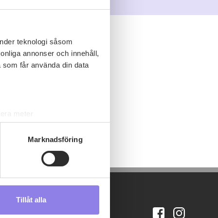
änder teknologi såsom
rsonliga annonser och innehåll,
a som får använda din data
lera meter
ryck)
ljsektionen
. Du kan ändra
Marknadsföring
s måste du därför vara 25 år
Tillåt alla
andahålla funktioner för