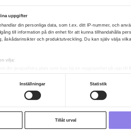
ina uppgifter
handlar din personliga data, som t.ex. ditt IP-nummer, och anv
illgång till information på din enhet för att kunna tillhandahålla pe
, åskådarinsikter och produktutveckling. Du kan själv välja vilk
Recept av ullag-8
n vilja:
ullag-8
har inga recept ännu
om din geografiska plats som kan ha en noggrannhet på upp till f
genom att aktivt skanna den för specifika kännetecken (fingeravt
rsonliga uppgifter behandlas och ställ in dina preferenser i
deta
Inställningar
Statistik
ke när som helst från cookie-förklaringen.
 information om alkoholdrycker.
För besök på denna webbplat
 webbplatsen intygar du att du är 25 år eller äldre.
Tillåt urval
e för att anpassa innehållet och annonserna till användarna, tillh