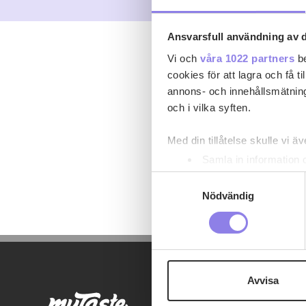
Ansvarsfull användning av d
Vi och
våra 1022 partners
be
cookies för att lagra och få t
annons- och innehållsmätning
och i vilka syften.
Med din tillåtelse skulle vi äve
Samla in information 
Identifiera din enhet 
Samtyckesval
Ta reda på mer om hur dina pe
Nödvändig
eller dra tillbaka ditt samtyc
Denna webbplats innehåller
eller äldre. Genom att besöka
Avvisa
Vi använder enhetsidentifierar