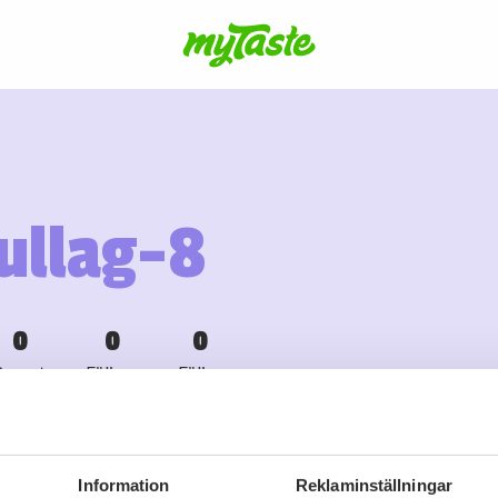
ullag-8
0
0
0
Recept
Följare
Följer
Information
Reklaminställningar