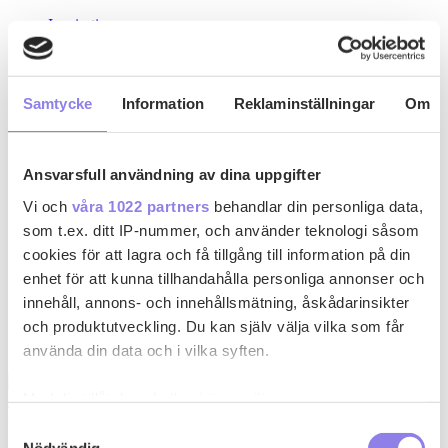
Inspiration
Recept
Drinkar
Kyckling
Pasta
Samtycke
Information
Reklaminställningar
Om
Köttfärsrätter
Recept med ost
Paj
Gryta
Ansvarsfull användning av dina uppgifter
Skaldjur
Grillat
Vi och
våra 1022 partners
behandlar din personliga data,
Fisk
som t.ex. ditt IP-nummer, och använder teknologi såsom
Vin & Sprit
cookies för att lagra och få tillgång till information på din
Rött vin
Vitt vin
enhet för att kunna tillhandahålla personliga annonser och
Mousserande
innehåll, annons- och innehållsmätning, åskådarinsikter
Rosévin
och produktutveckling. Du kan själv välja vilka som får
Smaksatt vin
Sprit
använda din data och i vilka syften.
Med din tillåtelse skulle vi även vilja:
t
trazzel-3
Samla in information om din geografiska plats
Samtyckesval