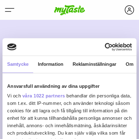
T
Samtycke
Information
Reklaminställningar
Om
Ansvarsfull användning av dina uppgifter
tinadietrichson
Vi och
våra 1022 partners
behandlar din personliga data,
som t.ex. ditt IP-nummer, och använder teknologi såsom
cookies för att lagra och få tillgång till information på din
0
0
0
Följ
enhet för att kunna tillhandahålla personliga annonser och
Recept
Följare
Följer
innehåll, annons- och innehållsmätning, åskådarinsikter
Logga in för att följa
och produktutveckling. Du kan själv välja vilka som får