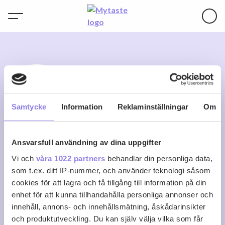
S
Samtycke
Information
Reklaminställningar
Om
Ansvarsfull användning av dina uppgifter
suze-87
Vi och
våra 1022 partners
behandlar din personliga data,
som t.ex. ditt IP-nummer, och använder teknologi såsom
cookies för att lagra och få tillgång till information på din
0
0
0
Följ
enhet för att kunna tillhandahålla personliga annonser och
Recept
Följare
Följer
innehåll, annons- och innehållsmätning, åskådarinsikter
Logga in för att följa
och produktutveckling. Du kan själv välja vilka som får