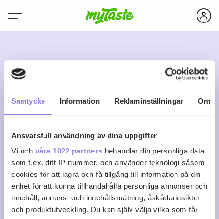
S
Samtycke
Information
Reklaminställningar
Om
Ansvarsfull användning av dina uppgifter
suswre-1
Vi och
våra 1022 partners
behandlar din personliga data,
som t.ex. ditt IP-nummer, och använder teknologi såsom
cookies för att lagra och få tillgång till information på din
0
0
0
Följ
enhet för att kunna tillhandahålla personliga annonser och
Recept
Följare
Följer
innehåll, annons- och innehållsmätning, åskådarinsikter
Logga in för att följa
och produktutveckling. Du kan själv välja vilka som får