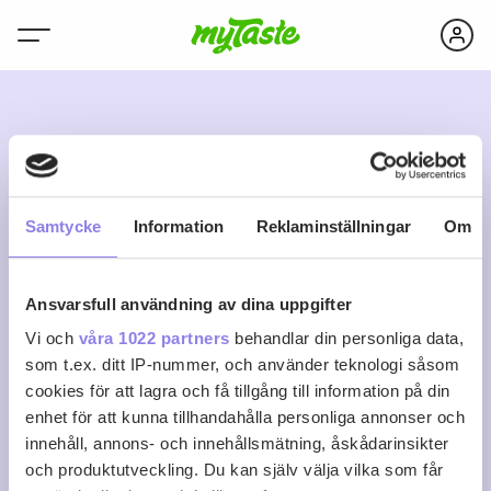
S
Samtycke
Information
Reklaminställningar
Om
Ansvarsfull användning av dina uppgifter
Susanne Eriksson
Vi och
våra 1022 partners
behandlar din personliga data,
som t.ex. ditt IP-nummer, och använder teknologi såsom
cookies för att lagra och få tillgång till information på din
0
0
0
Följ
enhet för att kunna tillhandahålla personliga annonser och
Recept
Följare
Följer
innehåll, annons- och innehållsmätning, åskådarinsikter
Logga in för att följa
och produktutveckling. Du kan själv välja vilka som får