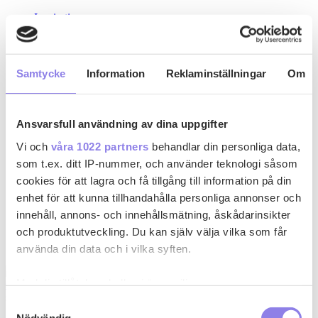
Inspiration
Recept
Drinkar
Kyckling
Pasta
Samtycke
Information
Reklaminställningar
Om
Köttfärsrätter
Recept med ost
Paj
Gryta
Ansvarsfull användning av dina uppgifter
Skaldjur
Grillat
Vi och
våra 1022 partners
behandlar din personliga data,
Fisk
som t.ex. ditt IP-nummer, och använder teknologi såsom
Vin & Sprit
cookies för att lagra och få tillgång till information på din
Rött vin
Vitt vin
enhet för att kunna tillhandahålla personliga annonser och
Mousserande
innehåll, annons- och innehållsmätning, åskådarinsikter
Rosévin
och produktutveckling. Du kan själv välja vilka som får
Smaksatt vin
Sprit
använda din data och i vilka syften.
Med din tillåtelse skulle vi även vilja:
s
sarajosefsson-1
Samla in information om din geografiska plats
Samtyckesval