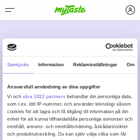
P
Samtycke
Information
Reklaminställningar
Om
Ansvarsfull användning av dina uppgifter
playersonny1969
Vi och
våra 1022 partners
behandlar din personliga data,
som t.ex. ditt IP-nummer, och använder teknologi såsom
cookies för att lagra och få tillgång till information på din
0
0
0
Följ
enhet för att kunna tillhandahålla personliga annonser och
Recept
Följare
Följer
innehåll, annons- och innehållsmätning, åskådarinsikter
Logga in för att följa
och produktutveckling. Du kan själv välja vilka som får