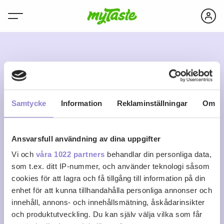
P
Samtycke
Information
Reklaminställningar
Om
Ansvarsfull användning av dina uppgifter
perrul1951
Vi och
våra 1022 partners
behandlar din personliga data,
som t.ex. ditt IP-nummer, och använder teknologi såsom
cookies för att lagra och få tillgång till information på din
0
0
0
Följ
enhet för att kunna tillhandahålla personliga annonser och
Recept
Följare
Följer
innehåll, annons- och innehållsmätning, åskådarinsikter
Logga in för att följa
och produktutveckling. Du kan själv välja vilka som får