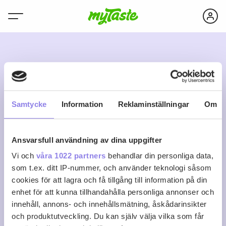
N
Samtycke
Information
Reklaminställningar
Om
Ansvarsfull användning av dina uppgifter
nisspetra
Vi och
våra 1022 partners
behandlar din personliga data,
som t.ex. ditt IP-nummer, och använder teknologi såsom
cookies för att lagra och få tillgång till information på din
0
0
0
Följ
enhet för att kunna tillhandahålla personliga annonser och
Recept
Följare
Följer
innehåll, annons- och innehållsmätning, åskådarinsikter
Logga in för att följa
och produktutveckling. Du kan själv välja vilka som får