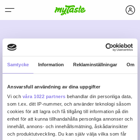
N
Samtycke
Information
Reklaminställningar
Om
Ansvarsfull användning av dina uppgifter
nguyen.hong.thao
Vi och
våra 1022 partners
behandlar din personliga data,
som t.ex. ditt IP-nummer, och använder teknologi såsom
cookies för att lagra och få tillgång till information på din
0
0
0
Följ
enhet för att kunna tillhandahålla personliga annonser och
Recept
Följare
Följer
innehåll, annons- och innehållsmätning, åskådarinsikter
Logga in för att följa
och produktutveckling. Du kan själv välja vilka som får